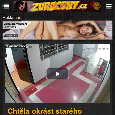
Reklama
Play
Video
Chtěla okrást starého