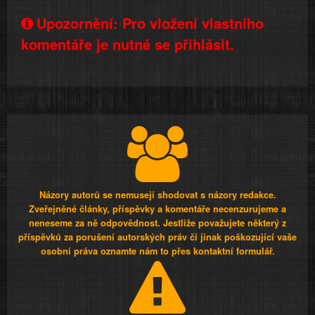
Upozornění: Pro vložení vlastního
komentáře je nutné se přihlásit.
Názory autorů se nemusejí shodovat s názory redakce.
Zveřejněné články, příspěvky a komentáře necenzurujeme a
neneseme za ně odpovědnost. Jestliže považujete některý z
příspěvků za porušení autorských práv či jinak poškozující vaše
osobní práva oznamte nám to přes kontaktní formulář.