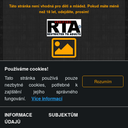
Táto stránka není vhodná pro děti a mládež. Pokud máte méně
než 18 let, odejděte, prosím!
Provozovatel stránky si vyhrazuje právo odstranit fotografie,
Používáme cookies!
videa a komentáře. Osoba, které se toto opatření provozovatele
stránky týče, ani osoba, která umístila fotografii nebo video na
Tato stránka používá pouze
stránku, nemůže z důvodu odstranění fotografie, videa nebo
nezbytné cookies, potřebné k
komentáře pro výše uvedenou okolnost uplatnit vůči
zajištění jejího správného
provozovateli stránky žádný nárok na náhradu škody nebo
fungování.
Více informací
nemajetkové újmy.
INFORMACE SUBJEKTŮM
ZVRÁCENÝ.CZ - Svět není zvrácenej. To jen
ÚDAJŮ
ty lidi...