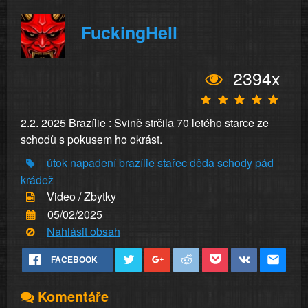
FuckingHell
2394x
2.2. 2025 Brazílie : Svině strčila 70 letého starce ze
schodů s pokusem ho okrást.
útok
napadení
brazílie
stařec
děda
schody
pád
krádež
Video / Zbytky
05/02/2025
Nahlásit obsah
FACEBOOK
Komentáře