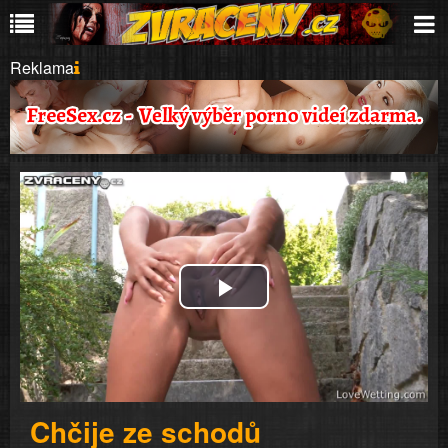
Reklama
Play
Video
Chčije ze schodů