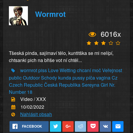
Wormrot
6016x
Tšeská pinda, sajímaví tělo, kuntitška se mi nelípí,
chtsanki pich na břiše vot ní chtěl...
wormrot
piss
Love
Wetting
chcaní
moč
Veřejnost
public
Outdoor
Schody
kunda
pussy
píča
vagina
Cz
Czech
Republic
Česká
Republika
Sereyna
Girl
Nr.
Number
18
Video / XXX
10/02/2022
Nahlásit obsah
FACEBOOK