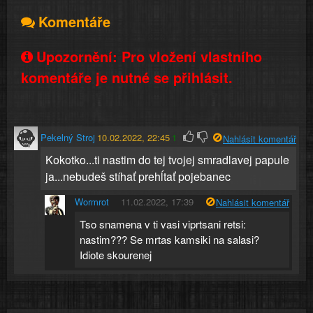
Komentáře
Upozornění: Pro vložení vlastního
komentáře je nutné se přihlásit.
Pekelný Stroj
10.02.2022, 22:45
1
Nahlásit komentář
Kokotko...ti nastim do tej tvojej smradlavej papule
ja...nebudeš stíhať prehĺtať pojebanec
Wormrot
11.02.2022, 17:39
Nahlásit komentář
Tso snamena v ti vasi viprtsani retsi:
nastim??? Se mrtas kamsiki na salasi?
Idiote skourenej