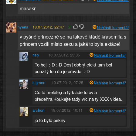
masakr
hyena
18.07.2012, 22:47
2
Nahlásit komentář
v pyšné princezně se na takové kládě krasomila s
princem vozili místo sexu a jaká to byla extáze!
riso
18.07.2012, 23:05
Nahlásit komentář
To hej. :-D :-D Dosť dobrý efekt tam bol
použitý len čo je pravda. :-D
sigmen
19.07.2012, 07:25
Nahlásit komentář
Co to melete,na tý kládě to byla
předehra.Koukejte tady víc na ty XXX videa.
archon
19.07.2012, 10:11
Nahlásit komentář
jo to bylo pekny