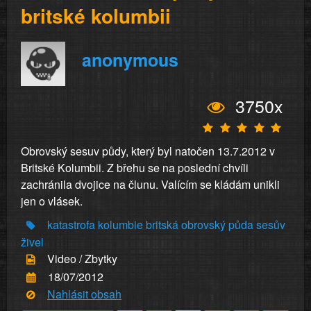
britské kolumbii
anonymous
3750x
Obrovský sesuv půdy, který byl natočen 13.7.2012 v
Britské Kolumbii. Z břehu se na poslední chvíli
zachránila dvojice na člunu. Valícím se kládám unikli
jen o vlásek.
katastrofa
kolumbie
britská
obrovský
půda
sesův
živel
Video / Zbytky
18/07/2012
Nahlásit obsah