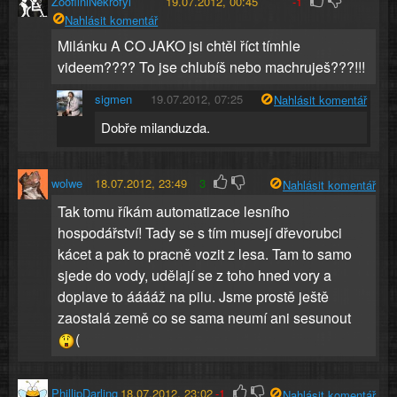
ZoofilniNekrofyl
19.07.2012, 00:45
-1
Nahlásit komentář
Milánku A CO JAKO jsi chtěl říct tímhle
videem???? To jse chlubíš nebo machruješ???!!!
sigmen
19.07.2012, 07:25
Nahlásit komentář
Dobře milanduzda.
wolwe
18.07.2012, 23:49
3
Nahlásit komentář
Tak tomu říkám automatizace lesního
hospodářství! Tady se s tím musejí dřevorubci
kácet a pak to pracně vozit z lesa. Tam to samo
sjede do vody, udělají se z toho hned vory a
doplave to ááááž na pilu. Jsme prostě ještě
zaostalá země co se sama neumí ani sesunout
(
PhillipDarling
18.07.2012, 23:02
-1
Nahlásit komentář