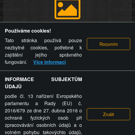
Provozovatel stránky si vyhrazuje právo odstranit fotografie,
Používáme cookies!
videa a komentáře. Osoba, které se toto opatření provozovatele
stránky týče, ani osoba, která umístila fotografii nebo video na
Tato stránka používá pouze
stránku, nemůže z důvodu odstranění fotografie, videa nebo
nezbytné cookies, potřebné k
komentáře pro výše uvedenou okolnost uplatnit vůči
zajištění jejího správného
provozovateli stránky žádný nárok na náhradu škody nebo
fungování.
Více informací
nemajetkové újmy.
INFORMACE SUBJEKTŮM
ZVRÁCENÝ.CZ - Svět není zvrácenej. To jen
ÚDAJŮ
ty lidi...
podle čl. 13 nařízení Evropského
parlamentu a Rady (EU) č.
2016/679 ze dne 27. dubna 2016 o
ochraně fyzických osob při
zpracovávání osobních údajů a o
ZVRÁCENÝ.CZ
volném pohybu takovýchto údajů,