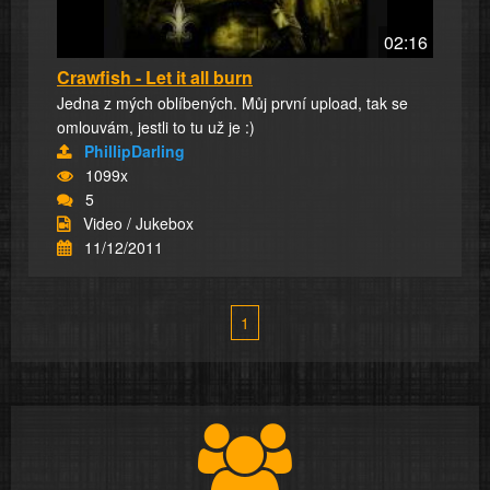
02:16
Crawfish - Let it all burn
Jedna z mých oblíbených. Můj první upload, tak se
omlouvám, jestli to tu už je :)
PhillipDarling
1099x
5
Video / Jukebox
11/12/2011
1