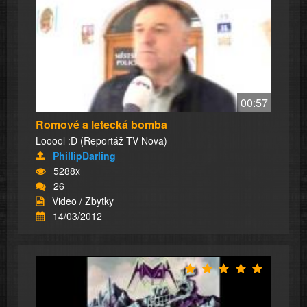
00:57
Romové a letecká bomba
Looool :D (Reportáž TV Nova)
PhillipDarling
5288x
26
Video / Zbytky
14/03/2012