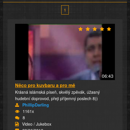
1
06:43
Něco pro kuvbaru a pro mě
Krásná islámská píseň, skvělý zpěvák, úžasný
hudební doprovod, přeji příjemný poslech 8))
PhillipDarling
1161x
8
Video / Jukebox