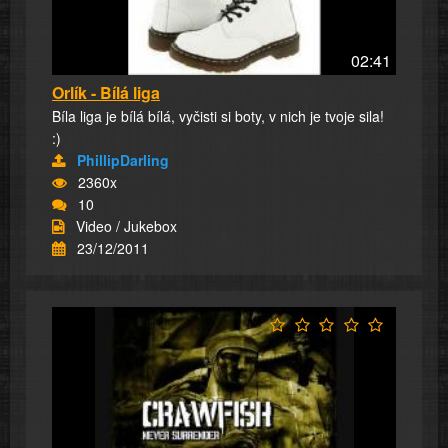
02:41
Orlík - Bílá liga
Bíla liga je bílá bílá, vyčisti si boty, v nich je tvoje sila!
:)
PhillipDarling
2360x
10
Video / Jukebox
23/12/2011