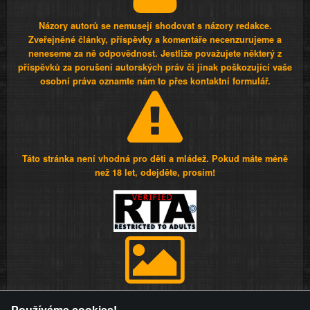
Názory autorů se nemusejí shodovat s názory redakce.
Zveřejněné články, příspěvky a komentáře necenzurujeme a
neneseme za ně odpovědnost. Jestliže považujete některý z
příspěvků za porušení autorských práv či jinak poškozující vaše
osobní práva oznamte nám to přes kontaktní formulář.
Táto stránka není vhodná pro děti a mládež. Pokud máte méně
než 18 let, odejděte, prosím!
Provozovatel stránky si vyhrazuje právo odstranit fotografie,
Používáme cookies!