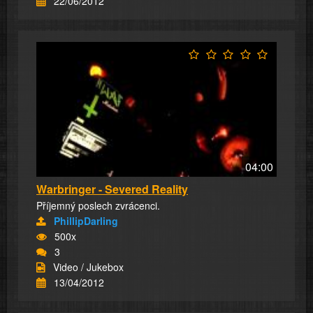
22/06/2012
04:00
Warbringer - Severed Reality
Příjemný poslech zvrácenci.
PhillipDarling
500x
3
Video / Jukebox
13/04/2012