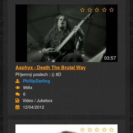
03:57
Asphyx - Death The Brutal Way
Příjemný poslech :-)) 8D
PhillipDarling
966x
6
Video / Jukebox
12/04/2012