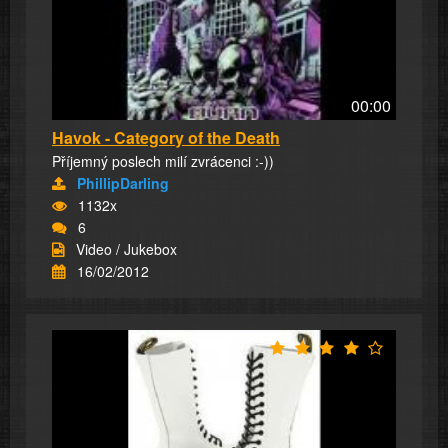
00:00
Havok - Category of the Death
Příjemný poslech milí zvrácenci :-))
PhillipDarling
1132x
6
Video / Jukebox
16/02/2012