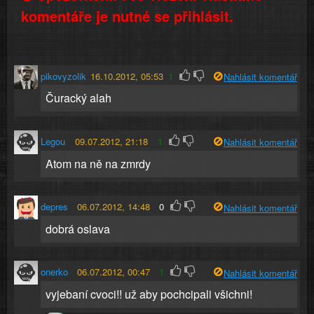
komentáře je nutné se přihlásit.
pikovyzolik
16.10.2012, 05:53
1
Nahlásit komentář
Čuracký alah
Legou
09.07.2012, 21:18
1
Nahlásit komentář
Atom na ně na zmrdy
depres
06.07.2012, 14:48
0
Nahlásit komentář
dobrá oslava
onerko
06.07.2012, 00:47
1
Nahlásit komentář
vyjebaní cvoci!! už aby pochcipali všichni!