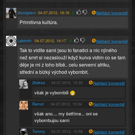
dryorgasm
04.07.2012, 16:16
2
Nahlásit komentář
Primitívna kultúra.
Labrinth
04.07.2012, 14:17
4
Nahlásit komentář
Tak to vidíte sami jsou to fanatici a nic njiného
než smrt si nezaslouží když kurva vidim co se tam
děje je mi z toho blbě.. celu serverní afriku,
střední a bízký východ vybombit.
2baksa
04.07.2012, 15:30
Nahlásit komentář
však je vybombili
Remot
04.07.2012, 15:34
Nahlásit komentář
však ano.... my šetříme... oni se
vybombujou sami
Tommy
04.07.2012, 15:58
Nahlásit komentář