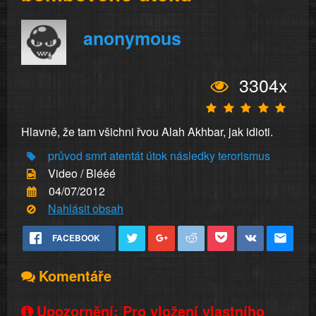
anonymous
3304x
Hlavně, že tam všichni řvou Alah Akhbar, jak idioti.
průvod
smrt
atentát
útok
následky
terorismus
Video / Blééé
04/07/2012
Nahlásit obsah
FACEBOOK
Komentáře
Upozornění: Pro vložení vlastního