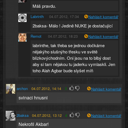
Máš pravdu.
Labrinth
04.07.2012, 17:34
Nahlásit komentář
2baksa- Málo ! Jedině NUKE je dostačující
Remot
04.07.2012, 18:23
Nahlásit komentář
labrinthe, tak třeba se jednou dočkáme
nějakýho slušnýho třesku ve světě
blízkovýchodním. Oni jsou na to blbý dost
aby si tam nějakou tu jaderku vymlaskli. Jen
toho Alah Agbar bude slyšet míň
archon
04.07.2012, 14:14
3
Nahlásit komentář
svinaci hnusni
2baksa
04.07.2012, 13:12
4
Nahlásit komentář
Nekrofil Akbar!