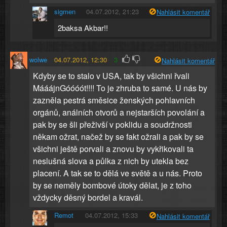
sigmen
04.07.2012, 21:23
Nahlásit komentář
2baksa Akbar!!
wolwe
04.07.2012, 12:30
3
Nahlásit komentář
Kdyby se to stalo v USA, tak by všichni řvali
MááájnGóóóót!!!! To je zhruba to samé. U nás by
zazněla pestrá směsice ženských pohlavních
orgánů, análních otvorů a nejstarších povolání a
pak by se šli přeživší v poklidu a soudržnosti
někam ožrat, načež by se fakt ožrali a pak by se
všichni ještě porvali a znovu by vykřikovali ta
neslušná slova a půlka z nich by utekla bez
placení. A tak se to dělá ve světě a u nás. Proto
by se neměly bombové útoky dělat, je z toho
vždycky děsný bordel a kravál.
Remot
04.07.2012, 15:33
Nahlásit komentář