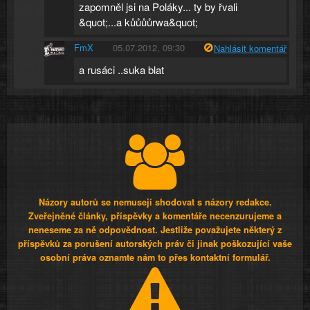
zapomněl jsi na Poláky... ty by řvali
&quot;...a kůůůůrwa&quot;
FmX
05.07.2012, 09:30
Nahlásit komentář
a rusáci ..suka blat
Názory autorů se nemusejí shodovat s názory redakce.
Zveřejněné články, příspěvky a komentáře necenzurujeme a
neneseme za ně odpovědnost. Jestliže považujete některý z
příspěvků za porušení autorských práv či jinak poškozující vaše
osobní práva oznamte nám to přes kontaktní formulář.