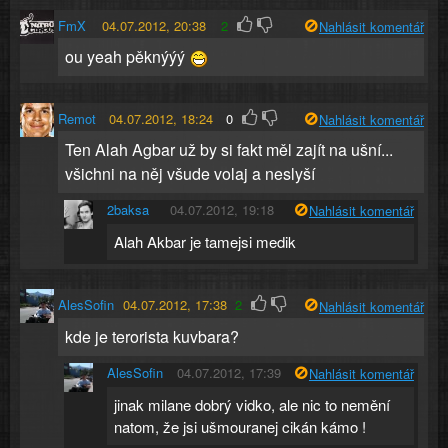
FmX
04.07.2012, 20:38
2
Nahlásit komentář
ou yeah pěknýýý
Remot
04.07.2012, 18:24
0
Nahlásit komentář
Ten Alah Agbar už by si fakt měl zajít na ušní...
všichni na něj všude volaj a neslyší
2baksa
04.07.2012, 19:18
Nahlásit komentář
Alah Akbar je tamejsi medik
AlesSofin
04.07.2012, 17:38
2
Nahlásit komentář
kde je terorista kuvbara?
AlesSofin
04.07.2012, 17:39
Nahlásit komentář
jinak milane dobrý vidko, ale nic to nemění
natom, že jsi ušmouranej cikán kámo !