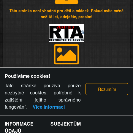
Táto stránka není vhodná pro děti a mládež. Pokud máte méně
než 18 let, odejděte, prosím!
Provozovatel stránky si vyhrazuje právo odstranit fotografie,
Používáme cookies!
videa a komentáře. Osoba, které se toto opatření provozovatele
stránky týče, ani osoba, která umístila fotografii nebo video na
Tato stránka používá pouze
stránku, nemůže z důvodu odstranění fotografie, videa nebo
nezbytné cookies, potřebné k
komentáře pro výše uvedenou okolnost uplatnit vůči
zajištění jejího správného
provozovateli stránky žádný nárok na náhradu škody nebo
fungování.
Více informací
nemajetkové újmy.
INFORMACE SUBJEKTŮM
ZVRÁCENÝ.CZ - Svět není zvrácenej. To jen
ÚDAJŮ