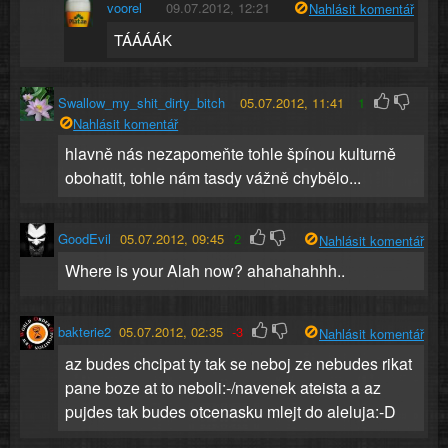
voorel
09.07.2012, 12:21
Nahlásit komentář
TÁÁÁÁK
Swallow_my_shit_dirty_bitch
05.07.2012, 11:41
1
Nahlásit komentář
hlavně nás nezapomeňte tohle špínou kulturně
obohatit, tohle nám tasdy vážně chybělo...
GoodEvil
05.07.2012, 09:45
2
Nahlásit komentář
Where is your Alah now? ahahahahhh..
bakterie2
05.07.2012, 02:35
-3
Nahlásit komentář
az budes chcipat ty tak se neboj ze nebudes rikat
pane boze at to neboli:-/navenek ateista a az
pujdes tak budes otcenasku mlejt do aleluja:-D