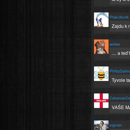
PtakUlicnik
Zajdu k 
wolwe
.... a te
PhillipDarlin
Tyvole t
CokemanC
VAŠE MA
sigmen