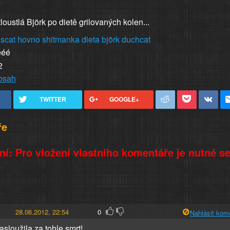
oustlá Björk po dietě grilovaných kolen...
scat
hovno
shitmanka
dieta
björk
duchcat
ééé
2
obsah
TWITTER
GOOGLE+
ře
í: Pro vložení vlastního komentáře je nutné s
28.06.2012, 22:54
0
Nahlásit kom
zasloužila za tohle smrt!