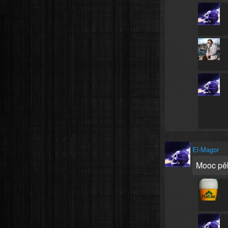
El-Magor
Mooc pěk