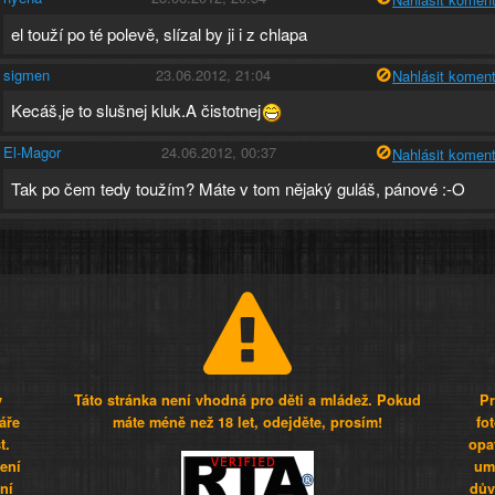
el touží po té polevě, slízal by ji i z chlapa
sigmen
23.06.2012, 21:04
Nahlásit koment
Kecáš,je to slušnej kluk.A čistotnej
El-Magor
24.06.2012, 00:37
Nahlásit koment
Tak po čem tedy toužím? Máte v tom nějaký guláš, pánové :-O
y
Táto stránka není vhodná pro děti a mládež. Pokud
Pr
áře
máte méně než 18 let, odejděte, prosím!
fo
t.
opa
šení
umí
ní
dův