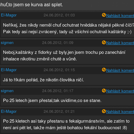
uť,to jsem se kurva asi splet.
El-Magor
24.06.2012, 01:03
Nahlásit koment
Neříkej, žes nikdy neměl chuť ochutnat hnědáka nějaké pěkné číči
Pak tedy asi nejsi zvrácený, tady už všichni ochutnali kaštánky ;-)
sigmen
24.06.2012, 01:09
Nahlásit koment
Neboj,kaštánky z fidorky už byly,jen jsem trochu po zanechání
inhalace nikotinu změnil chutě a vůně.
El-Magor
24.06.2012, 01:15
Nahlásit koment
Já to říkám pořád, že nikotin člověka ničí.
sigmen
24.06.2012, 01:17
Nahlásit koment
Po 25 letech jsem přestal,tak uvidíme,co se stane.
El-Magor
24.06.2012, 01:21
Nahlásit koment
Po 25 kletech asi taky přestanu s fekalgurmánstvím, ale zatím to
není ani pět let, takže mám ještě bohatou fekální budoucnost :8)