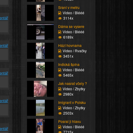
Sraní v metru
Video / Blééé
entář
3114x
Dáma se vysere
Video / Blééé
6189x
entář
Hází hovnama
Video / Rvačky
3451x
Indická špína
Video / Blééé
entář
5465x
Jak nasrat včely ?
Video / Zbytky
2980x
entář
Imigrant v Polsku
Video / Zbytky
2503x
Posral ji hlavu
Video / Blééé
entář
7715x