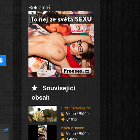
Reklama
Související
e
obsah
Lízání kravské prdele
Video / Blééé
3101x
Káva z hoven
entář
Video / Blééé
1962x