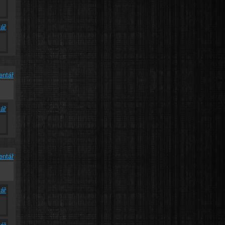
ář
entář
ář
entář
ář
ář