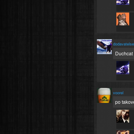
dodavatels
Duchcat :
voorel
po takov