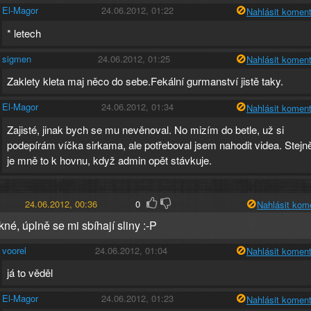
El-Magor
24.06.2012, 01:22
Nahlásit koment
* letech
sigmen
24.06.2012, 01:25
Nahlásit koment
Zaklety kleta maj něco do sebe.Fekální gurmanství jistě taky.
El-Magor
24.06.2012, 01:34
Nahlásit koment
Zajisté, jinak bych se mu nevěnoval. No mizím do betle, už si
podepírám víčka sirkama, ale potřeboval jsem nahodit videa. Stejn
je mně to k hovnu, když admin opět stávkuje.
24.06.2012, 00:36
0
Nahlásit kom
né, úplně se mi sbíhají sliny :-P
voorel
24.06.2012, 01:04
Nahlásit koment
já to věděl
El-Magor
24.06.2012, 01:23
Nahlásit koment