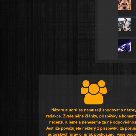
Názory autorů se nemusejí shodovat s názor
redakce. Zveřejněné články, příspěvky a koment
necenzurujeme a neneseme za ně odpovědnos
Jestliže považujete některý z příspěvků za poru
autorských práv či jinak poškozující vaše osob