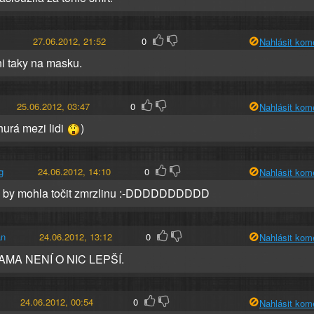
27.06.2012, 21:52
0
Nahlásit kom
ni taky na masku.
25.06.2012, 03:47
0
Nahlásit kom
ď hurá mezi lidi
)
g
24.06.2012, 14:10
0
Nahlásit kom
a by mohla točit zmrzlinu :-DDDDDDDDDD
an
24.06.2012, 13:12
0
Nahlásit kom
MA NENÍ O NIC LEPŠÍ.
24.06.2012, 00:54
0
Nahlásit kom