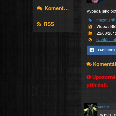
Komentáře
Vypadá jako obtl
mazat
srát
RSS
Video / Bl
22/06/201
Nahlásit 
FACEBOOK
Komentá
Upozorněn
přihlásit.
Alien69
ta by si 