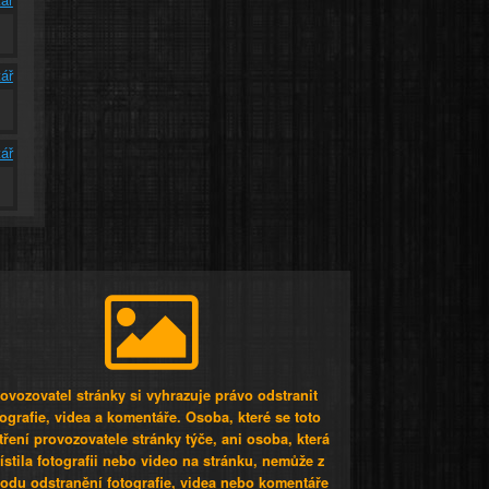
ář
ář
ovozovatel stránky si vyhrazuje právo odstranit
tografie, videa a komentáře. Osoba, které se toto
tření provozovatele stránky týče, ani osoba, která
stila fotografii nebo video na stránku, nemůže z
odu odstranění fotografie, videa nebo komentáře