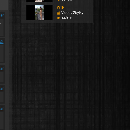
WTF
Video / Zbytky
ář
4491x
?
ář
ář
ář
ář