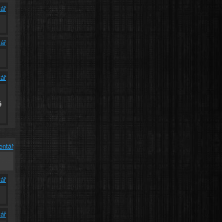
ář
ář
ář
ě
entář
ář
ář