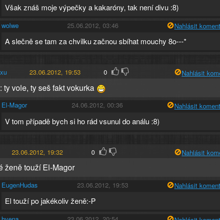
Však znáš moje výpečky a kakaróny, tak není divu :8)
wolwe
25.06.2012, 03:46
Nahlásit koment
A slečně se tam za chvilku začnou sbíhat mouchy 8o---*
exu
23.06.2012, 19:53
0
Nahlásit kom
 ty vole, ty seš fakt vokurka
El-Magor
24.06.2012, 00:36
Nahlásit koment
V tom případě bych si ho rád vsunul do análu :8)
23.06.2012, 19:32
0
Nahlásit kom
é ženě touží El-Magor
EugenHudas
23.06.2012, 19:53
Nahlásit koment
El touží po jakékoliv ženě:-P
hyena
23.06.2012, 20:54
Nahlásit koment