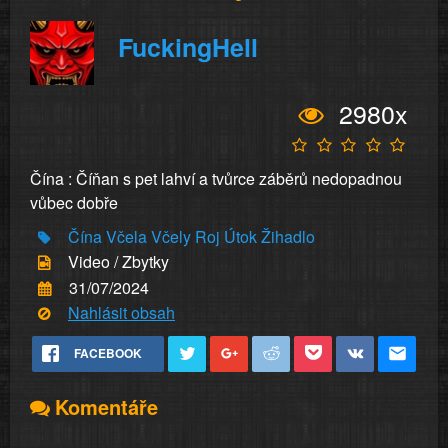
FuckingHell
2980x
Čína : Číňan s pet lahví a tvůrce záběrů nedopadnou
vůbec dobře
Čína
Včela
Včely
Roj
Útok
Žihadlo
Video / Zbytky
31/07/2024
Nahlásit obsah
FACEBOOK
Komentáře