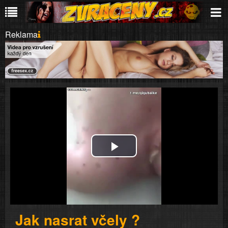
Reklama
Play
Video
Jak nasrat včely ?