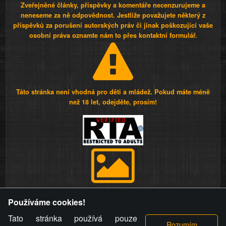
Zveřejněné články, příspěvky a komentáře necenzurujeme a
neneseme za ně odpovědnost. Jestliže považujete některý z
příspěvků za porušení autorských práv či jinak poškozující vaše
osobní práva oznamte nám to přes kontaktní formulář.
Táto stránka není vhodná pro děti a mládež. Pokud máte méně
než 18 let, odejděte, prosím!
Provozovatel stránky si vyhrazuje právo odstranit fotografie,
Používáme cookies!
videa a komentáře. Osoba, které se toto opatření provozovatele
stránky týče, ani osoba, která umístila fotografii nebo video na
Tato stránka používá pouze
stránku, nemůže z důvodu odstranění fotografie, videa nebo