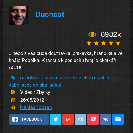
Duchcat
6982x
...nebo z vás bude doutnavka, prskavka, hranolka a ve
finále Popelka. K tanci a k poslechu hrají elektrikáři
AC/DC...
nedotýkat
duchcat
elektrika
elektro
spálit
drát
kabel
acdc
dotákat
sahat
Video / Zbytky
26/05/2012
Nahlásit obsah
FACEBOOK