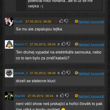
potenciál mezi nohama...ale to už se mě
netýká :-(
Ecchi
27.05.2012, 08:58
-1
Nahlásit komentář
Se mu ale zapalujou lejtka
Armin111
27.05.2012, 08:54
0
Nahlásit komentář
Ten druhej vypadal na elektrikáře samouka, nebo
co to tam bylo za změť kabelů?
jenicek_2
27.05.2012, 08:49
0
Nahlásit komentář
drzeli se statecne kluci
Alien69
27.05.2012, 08:04
0
Nahlásit komentář
neni věčí show neš prskající a hořící člověk to pak
čas utíká o trochu rychleji