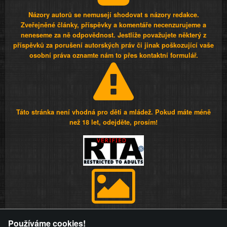
Názory autorů se nemusejí shodovat s názory redakce.
Zveřejněné články, příspěvky a komentáře necenzurujeme a
neneseme za ně odpovědnost. Jestliže považujete některý z
příspěvků za porušení autorských práv či jinak poškozující vaše
osobní práva oznamte nám to přes kontaktní formulář.
Táto stránka není vhodná pro děti a mládež. Pokud máte méně
než 18 let, odejděte, prosím!
Provozovatel stránky si vyhrazuje právo odstranit fotografie,
Používáme cookies!
videa a komentáře. Osoba, které se toto opatření provozovatele