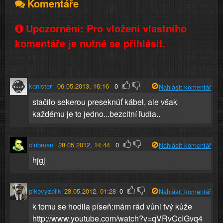
Komentáře
Upozornění: Pro vložení vlastního
komentáře je nutné se přihlásit.
kanister
06.05.2013, 16:16
0
Nahlásit komentář
stačilo sekerou preseknúť kábel, ale však
každému je to jedno...bezcitní ľudia..
clubman
28.05.2012, 14:44
0
Nahlásit komentář
hjgj
pikovyzolik
28.05.2012, 01:28
0
Nahlásit komentář
k tomu se hodila píseň:mám rád vůni tvý kůže
http://www.youtube.com/watch?v=qVRvCcIGvq4