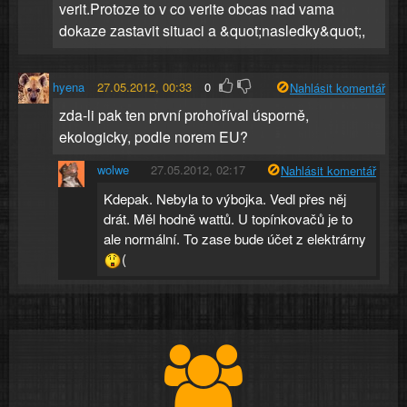
verit.Protoze to v co verite obcas nad vama
dokaze zastavit situaci a &quot;nasledky&quot;,
hyena
27.05.2012, 00:33
0
Nahlásit komentář
zda-li pak ten první prohoříval úsporně,
ekologicky, podle norem EU?
wolwe
27.05.2012, 02:17
Nahlásit komentář
Kdepak. Nebyla to výbojka. Vedl přes něj
drát. Měl hodně wattů. U topínkovačů je to
ale normální. To zase bude účet z elektrárny
(