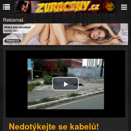
Reklama
Play
Video
Nedotýkejte se kabelů!