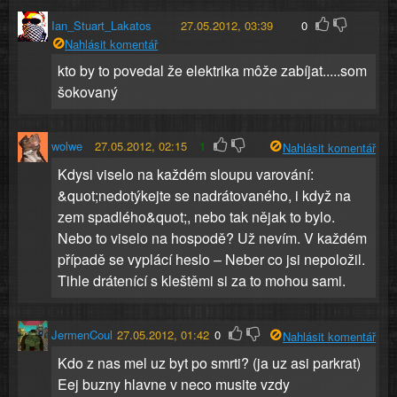
Ian_Stuart_Lakatos
27.05.2012, 03:39
0
Nahlásit komentář
kto by to povedal že elektrika môže zabíjat.....som
šokovaný
wolwe
27.05.2012, 02:15
1
Nahlásit komentář
Kdysi viselo na každém sloupu varování:
&quot;nedotýkejte se nadrátovaného, i když na
zem spadlého&quot;, nebo tak nějak to bylo.
Nebo to viselo na hospodě? Už nevím. V každém
případě se vyplácí heslo – Neber co jsi nepoložil.
Tihle drátenící s kleštěmi si za to mohou sami.
JermenCoul
27.05.2012, 01:42
0
Nahlásit komentář
Kdo z nas mel uz byt po smrti? (ja uz asi parkrat)
Eej buzny hlavne v neco musite vzdy