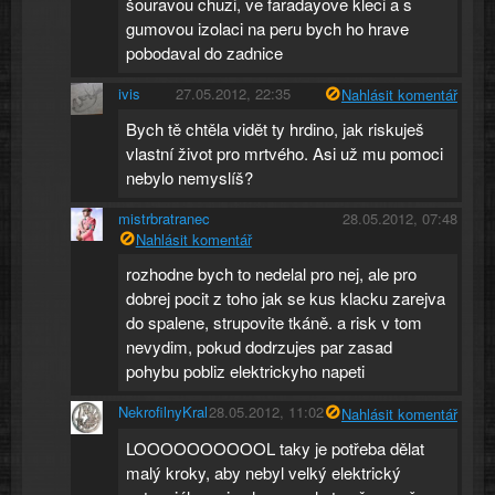
šouravou chuzi, ve faradayove kleci a s
gumovou izolaci na peru bych ho hrave
pobodaval do zadnice
ivis
27.05.2012, 22:35
Nahlásit komentář
Bych tě chtěla vidět ty hrdino, jak riskuješ
vlastní život pro mrtvého. Asi už mu pomoci
nebylo nemyslíš?
mistrbratranec
28.05.2012, 07:48
Nahlásit komentář
rozhodne bych to nedelal pro nej, ale pro
dobrej pocit z toho jak se kus klacku zarejva
do spalene, strupovite tkáně. a risk v tom
nevydim, pokud dodrzujes par zasad
pohybu pobliz elektrickyho napeti
NekrofilnyKral
28.05.2012, 11:02
Nahlásit komentář
LOOOOOOOOOOL taky je potřeba dělat
malý kroky, aby nebyl velký elektrický