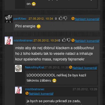
on
panKrbec
27.05.2012, 10:34
0
Nahlásit komentář
Plni energie
mistrbratranec
27.05.2012, 10:24
0
Nahlásit komentář
misto aby do nej ďobnul klackem a odšťouchnul
ho z toho kabelu tak to vesele nataci a inhaluje
kour spaleneho masa, naprosty fajnsmekr
NekrofilnyKral
27.05.2012, 11:30
Nahlásit komentář
LOOOOOOOOOL neříkej že bys kazil
takovou zábavu
mistrbratranec
27.05.2012, 13:28
Nahlásit komentář
ja bych se pomalu prikradl ze zadu,