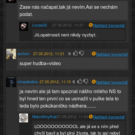
Zase nás načapal,tak já nevím.Asi se nechám
podat.
Lucas22
27.05.2012, 11:37
Nahlásit komentář
Jó,opatrnosti neni nikdy nyzbyt.
archon
27.05.2012, 11:21
0
Nahlásit komentář
super hudba+video
chupakabra
27.05.2012, 11:15
0
Nahlásit komentář
ja nevím ale já tam spoznal nášho milého NS to
byl hned ten první co se usmažil v pulke tela to
teda bylo pokúkaníčko nádhera........
NekrofilnyKral
27.05.2012, 11:31
Nahlásit komentář
LOOOOOOOOOOOL ale já se s ním před
chvílí bavil a byl plný života, tak to asi nebyl