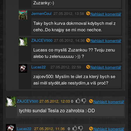
Zuzanky:-)
JermenCoul
27.05.2012, 13:58
Nahlásit komentář
Taky bych kurva dokrmoval kdybych mel z
ceho..Do knajpy se mi moc nechce.
ZAJCEV500
27.05.2012, 14:36
Nahlásit komentář
Lucass co mysliš Zuzankou ?? Tvoju zenu
alebo tu zelenuuuuuu :-)) ?
Lucas22
27.05.2012, 22:59
Nahlásit komentář
zajcev500: Myslím te úlet za který bych se
asi měl stydět,ale nestydím,a víš proč?
ZAJCEV500
27.05.2012, 12:03
0
Nahlásit komentář
tychto sundal Tesla zo zahrobia :-DD
Lucas22
27.05.2012, 11:36
0
Nahlásit komentář