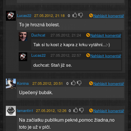
Lucas22
27.05.2012, 21:18
0
Nahlásit komentář
To je hrozná bolest.
Duchcat
27.05.2012, 21:24
Nahlásit komentář
Tak si tu kost z kapra z krku vytáhni...:-)
Lucas22
27.05.2012, 22:57
Nahlásit komentář
duchcat: Staň již se.
Konina
27.05.2012, 20:51
0
Nahlásit komentář
Upečený bubák.
lamantin1
27.05.2012, 12:26
0
Nahlásit komentář
Na začiatku publikum pekné,pomoc žiadna,no
toto je už v piči.