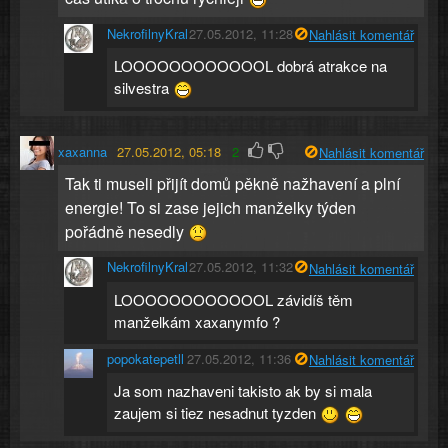
NekrofilnyKral
27.05.2012, 11:28
Nahlásit komentář
LOOOOOOOOOOOOL dobrá atrakce na
silvestra
xaxanna
27.05.2012, 05:18
2
Nahlásit komentář
Tak ti museli přijít domů pěkně nažhavení a plní
energie! To si zase jejich manželky týden
pořádně nesedly
NekrofilnyKral
27.05.2012, 11:32
Nahlásit komentář
LOOOOOOOOOOOOL závidíš těm
manželkám xaxanymfo ?
popokatepetll
27.05.2012, 11:36
Nahlásit komentář
Ja som nazhaveni takisto ak by si mala
zaujem si tiez nesadnut tyzden