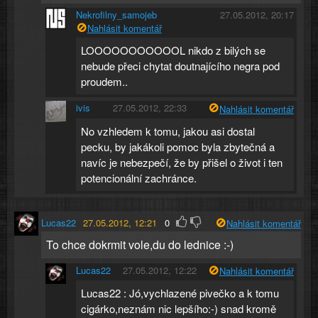
Nekrofilny_samojeb
27.05.2012, 20:17
Nahlásit komentář
LOOOOOOOOOOOL nikdo z bilých se
nebude přeci chytat doutnajícího negra pod
proudem..
ivis
27.05.2012, 22:33
Nahlásit komentář
No vzhledem k tomu, jakou asi dostal
pecku, by jakákoli pomoc byla zbytečná a
navíc je nebezpečí, že by přišel o život i ten
potencionální zachránce.
Lucas22
27.05.2012, 12:21
0
Nahlásit komentář
To chce dokrmit vole,du do lednice :-)
Lucas22
27.05.2012, 12:22
Nahlásit komentář
Lucas22 : Jó,vychlazené pivečko a k tomu
cigárko,neznám nic lepšího:-) snad kromě