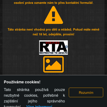
osobní práva oznamte nám to přes kontaktní formulář.
Táto stránka není vhodná pro děti a mládež. Pokud máte méně
než 18 let, odejděte, prosím!
Provozovatel stránky si vyhrazuje právo odstranit fotografie,
Používáme cookies!
videa a komentáře. Osoba, které se toto opatření provozovatele
stránky týče, ani osoba, která umístila fotografii nebo video na
Tato stránka používá pouze
stránku, nemůže z důvodu odstranění fotografie, videa nebo
nezbytné cookies, potřebné k
komentáře pro výše uvedenou okolnost uplatnit vůči
zajištění jejího správného
provozovateli stránky žádný nárok na náhradu škody nebo
fungování.
Více informací
nemajetkové újmy.