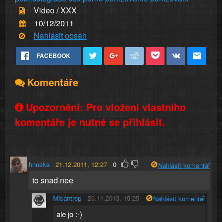
Video / XXX
10/12/2011
Nahlásit obsah
FACEBOOK
Komentáře
Upozornění: Pro vložení vlastního
komentáře je nutné se přihlásit.
hnuska
21.12.2011, 12:27
0
Nahlásit komentář
to snad nee
Misantrop
26.11.2013, 15:25
Nahlásit komentář
ale jo :-)