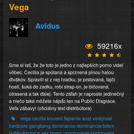
Vega
Avidus
59216x
Sme si istí, že že toto je jedno z najlepších porno videí
vôbec. Cecilia je spútaná a sprznená plnou halou
divákov. Spravili si z nej hračku, je prstovaná, fajčí
hostí, šuká do zadku, robí strap-on, je bičovaná,
otrasená a tak ďalej. Tento záťah je naprosto jedinečný
a niečo také môžete nájsťo len na Public Disgrace.
Veľa zábavy! (oficiálny text distribútora)
vega
cecilia
koureni
fajcenie
anal
verejnost
hardcore
gangbang
dominance
dominancia
bdsm
publicdisgrace
sex
porno
ponizovanie
ponizovani