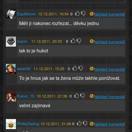
Equilibrium
12.12.2011, 16:54
0
Nahlásit komentář
Měli ji nakonec rozřezat... děvku jednu
ivanoi
11.12.2011, 20:33
0
Nahlásit komentář
tak to je hukot
weret30
11.12.2011, 15:25
0
Nahlásit komentář
To je hnus jak se ta žena může takhle ponižovat.
Kukuc_15
10.12.2011, 21:36
0
Nahlásit komentář
velmi zajímavé
PhillipDarling
10.12.2011, 21:26
0
Nahlásit komentář