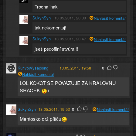
Trocha inak
SukynSyn
13.05.2011, 20:30
Nahlásit komentář
tak nekomentuj!
SukynSyn
13.05.2011, 20:47
Nahlásit komentář
jseš pedofilní stvůra!!!
KurivojVysajbong
13.05.2011, 19:58
0
Nahlásit komentář
LOL KOKOT SE POVAZUJE ZA KRALOVNU
SRACEK
)
SukynSyn
13.05.2011, 19:52
0
Nahlásit komentář
Mentosko drž píííču