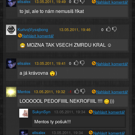
elisalex
13.05.2011, 19:49
0
Nahlásit komentář
to jsi, ale to nám nemusíš říkat
KurivojVysajbong
13.05.2011, 19:46
0
Nahlásit komentář
MOZNA TAK VSECH ZMRDU KRAL ☺
elisalex
13.05.2011, 19:41
0
Nahlásit komentář
a já krávovna
)
Mentos
13.05.2011, 19:32
-1
Nahlásit komentář
LOOOOOL PEDOFIIIIL NEKROFIIIL !!!!
)))
SukynSyn
13.05.2011, 19:34
Nahlásit komentář
Mentos ty pošuk!!!
elisalex
13.05.2011, 19:34
Nahlásit komentář