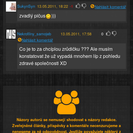
SukynSyn
13.05.2011, 18:22
-1
Nahlásit komentář
zvadlý pičus
)))
Nekrofilny_samojeb
13.05.2011, 17:58
0
Nahlásit komentář
Co je to za chcíplou zrůdičku ??? Ale musím
konstatovat že už vypadá mnohem líp z pohledu
zdravé společnosti XD
Názory autorů se nemusejí shodovat s názory redakce.
Zveřejněné články, příspěvky a komentáře necenzurujeme a
neneseme za ně odpovědnost. Jestliže považujete některý z