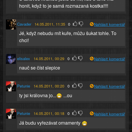
honit, když to je samá rozmazaná kostka!!!!
Cavader
14.05.2011, 11:35
0
Nahlásit komentář
Jé, když nebudu mít kuře, můžu šukat tohle. To
chci!
elisalex
14.05.2011, 00:29
0
Nahlásit komentář
nauč se číst slepice
Petunie
14.05.2011, 00:20
0
Nahlásit komentář
ty jsi královna jo...
...ou
Petunie
14.05.2011, 00:18
0
Nahlásit komentář
Já budu vyřezávat ornamenty