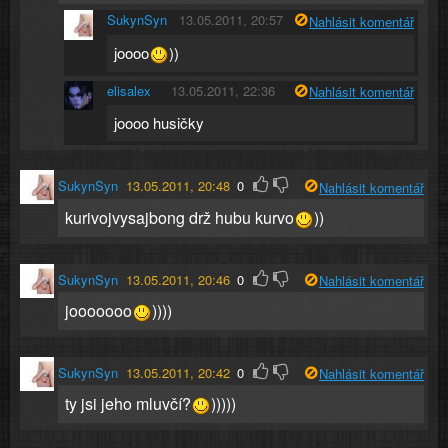
SukynSyn
13.05.2011, 20:57
Nahlásit komentář
joooo
))
elisalex
13.05.2011, 22:36
Nahlásit komentář
joooo husičky
SukynSyn
13.05.2011, 20:48
0
Nahlásit komentář
kurivojvysajbong drž hubu kurvo
))
SukynSyn
13.05.2011, 20:46
0
Nahlásit komentář
jooooooo
))))
SukynSyn
13.05.2011, 20:42
0
Nahlásit komentář
ty jsi jeho mluvčí?
)))))