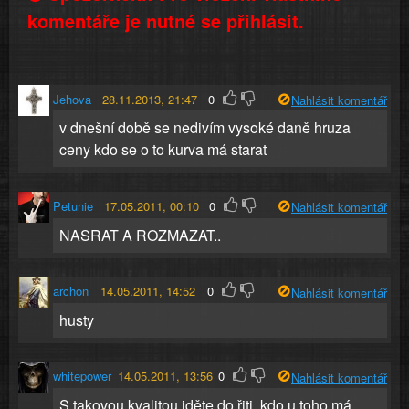
komentáře je nutné se přihlásit.
Jehova
28.11.2013, 21:47
0
Nahlásit komentář
v dnešní době se nedivím vysoké daně hruza
ceny kdo se o to kurva má starat
Petunie
17.05.2011, 00:10
0
Nahlásit komentář
NASRAT A ROZMAZAT..
archon
14.05.2011, 14:52
0
Nahlásit komentář
husty
whitepower
14.05.2011, 13:56
0
Nahlásit komentář
S takovou kvalitou jděte do řiti, kdo u toho má