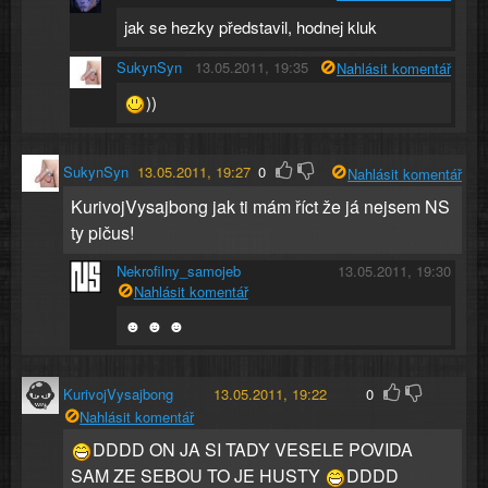
jak se hezky představil, hodnej kluk
SukynSyn
13.05.2011, 19:35
Nahlásit komentář
))
SukynSyn
13.05.2011, 19:27
0
Nahlásit komentář
KurivojVysajbong jak ti mám říct že já nejsem NS
ty pičus!
Nekrofilny_samojeb
13.05.2011, 19:30
Nahlásit komentář
☻ ☻ ☻
KurivojVysajbong
13.05.2011, 19:22
0
Nahlásit komentář
DDDD ON JA SI TADY VESELE POVIDA
SAM ZE SEBOU TO JE HUSTY
DDDD