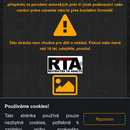
příspěvků za porušení autorských práv či jinak poškozující vaše
osobní práva oznamte nám to přes kontaktní formulář.
Táto stránka není vhodná pro děti a mládež. Pokud máte méně
než 18 let, odejděte, prosím!
Provozovatel stránky si vyhrazuje právo odstranit fotografie,
Používáme cookies!
videa a komentáře. Osoba, které se toto opatření provozovatele
stránky týče, ani osoba, která umístila fotografii nebo video na
Tato stránka používá pouze
stránku, nemůže z důvodu odstranění fotografie, videa nebo
nezbytné cookies, potřebné k
komentáře pro výše uvedenou okolnost uplatnit vůči
zajištění jejího správného