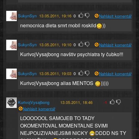
SukynSyn
13.05.2011, 19:16
0
Nahlásit komentář
nemocnica dieta smrt mobil roskild
))
SukynSyn
13.05.2011, 19:10
0
Nahlásit komentář
KurivojVysajbong navštiv psychiatra ty čubko!!!
SukynSyn
13.05.2011, 19:03
0
Nahlásit komentář
KurivojVysajbong alias MENTOS
)))))
KurivojVysajbong
13.05.2011, 18:46
-1
Nahlásit komentář
LOOOOOOL SAMOJEB TO TADY
OKOMENTOVAL MOMENTALNE SVIMI
NEJPOUZIVANEJSIMI NICKY
DDDD NS TY