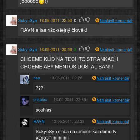
joooooo
))
SukynSyn
13.05.2011, 22:50
0
Nahlásit komentář
RAVN alias ríšo-stejný člověk!
SukynSyn
13.05.2011, 20:56
3
Nahlásit komentář
CHCEME KLID NA TECHTO STRANKACH
CHCEME ABY MENTOS DOSTAL BAN!!!
riso
13.05.2011, 22:26
Nahlásit komentář
???
elisalex
13.05.2011, 22:36
Nahlásit komentář
souhlas
RAVN
13.05.2011, 22:38
Nahlásit komentář
SukynSyn si iba na smiech každému ty
KOKOT!!!!!!!!!!!!!!