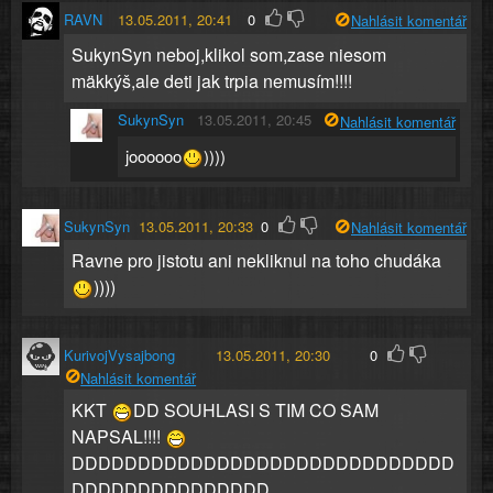
RAVN
13.05.2011, 20:41
0
Nahlásit komentář
SukynSyn neboj,klikol som,zase niesom
mäkkýš,ale deti jak trpia nemusím!!!!
SukynSyn
13.05.2011, 20:45
Nahlásit komentář
joooooo
))))
SukynSyn
13.05.2011, 20:33
0
Nahlásit komentář
Ravne pro jistotu ani nekliknul na toho chudáka
))))
KurivojVysajbong
13.05.2011, 20:30
0
Nahlásit komentář
KKT
DD SOUHLASI S TIM CO SAM
NAPSAL!!!!
DDDDDDDDDDDDDDDDDDDDDDDDDDDDD
DDDDDDDDDDDDDDD