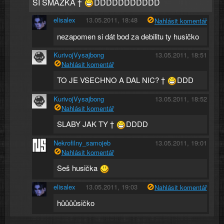
SI SMAŽKA †
DDDDDDDDDDD
elisalex
13.05.2011, 18:48
Nahlásit komentář
nezapomen si dát bod za debilitu ty husičko
KurivojVysajbong
13.05.2011, 18:51
Nahlásit komentář
TO JE VSECHNO A DAL NIC? †
DDD
KurivojVysajbong
13.05.2011, 18:52
Nahlásit komentář
SLABY JAK TY †
DDDD
Nekrofilny_samojeb
13.05.2011, 19:01
Nahlásit komentář
Seš husička
elisalex
13.05.2011, 19:03
Nahlásit komentář
hůůůůsičko