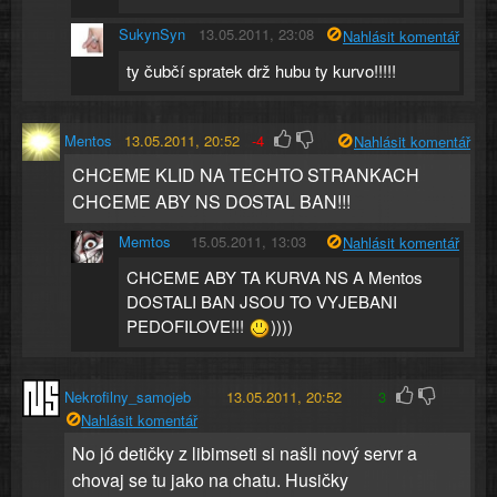
SukynSyn
13.05.2011, 23:08
Nahlásit komentář
ty čubčí spratek drž hubu ty kurvo!!!!!
Mentos
13.05.2011, 20:52
-4
Nahlásit komentář
CHCEME KLID NA TECHTO STRANKACH
CHCEME ABY NS DOSTAL BAN!!!
Memtos
15.05.2011, 13:03
Nahlásit komentář
CHCEME ABY TA KURVA NS A Mentos
DOSTALI BAN JSOU TO VYJEBANI
PEDOFILOVE!!!
))))
Nekrofilny_samojeb
13.05.2011, 20:52
3
Nahlásit komentář
No jó detičky z libimseti si našli nový servr a
chovaj se tu jako na chatu. Husičky