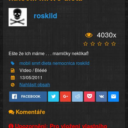
roskild
4030x
Ešte že ich máme . . . mamičky neklikať!
mobil
smrt
dieta
nemocnica
roskild
Video / Blééé
13/05/2011
Nahlásit obsah
FACEBOOK
Komentáře
Upozornění: Pro vložení vlastního