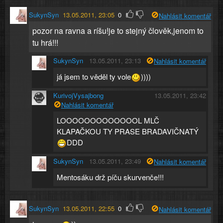
SukynSyn
13.05.2011, 23:05
0
Nahlásit komentář
pozor na ravna a ríšu!je to stejný člověk,jenom to
tu hrá!!!
SukynSyn
13.05.2011, 23:13
Nahlásit komentář
já jsem to věděl ty vole
))))
KurivojVysajbong
13.05.2011, 23:42
Nahlásit komentář
LOOOOOOOOOOOOOL MLČ
KLAPAČKOU TY PRASE BRADAVIČNATÝ
DDD
SukynSyn
13.05.2011, 23:49
Nahlásit komentář
Mentosáku drž píču skurvenče!!!
SukynSyn
13.05.2011, 22:55
0
Nahlásit komentář