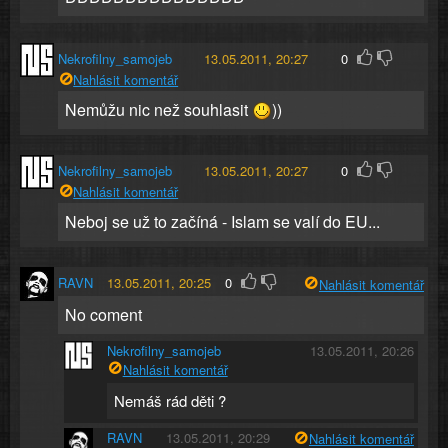
Nekrofilny_samojeb
13.05.2011, 20:27
0
Nahlásit komentář
Nemůžu nic než souhlasit
))
Nekrofilny_samojeb
13.05.2011, 20:27
0
Nahlásit komentář
Neboj se už to začíná - Islam se valí do EU...
RAVN
13.05.2011, 20:25
0
Nahlásit komentář
No coment
Nekrofilny_samojeb
13.05.2011, 20:26
Nahlásit komentář
Nemáš rád děti ?
RAVN
13.05.2011, 20:29
Nahlásit komentář