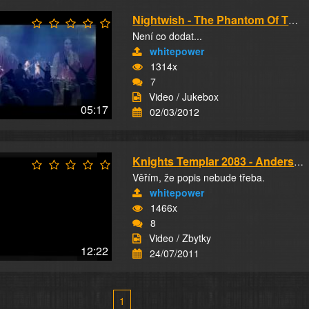
Nightwish - The Phantom Of The Opera
Není co dodat...
whitepower
1314x
7
Video / Jukebox
05:17
02/03/2012
Knights Templar 2083 - Anders Behring Breivik
Věřím, že popis nebude třeba.
whitepower
1466x
8
Video / Zbytky
12:22
24/07/2011
1