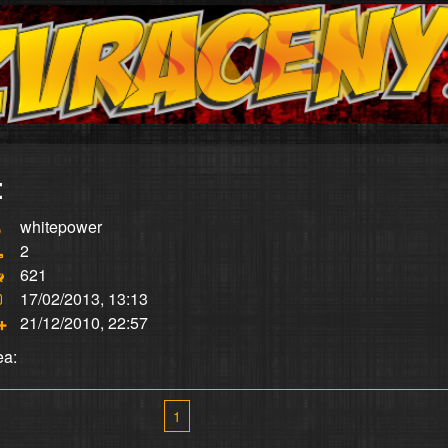
:
whitepower
2
621
17/02/2013, 13:13
21/12/2010, 22:57
ea:
1