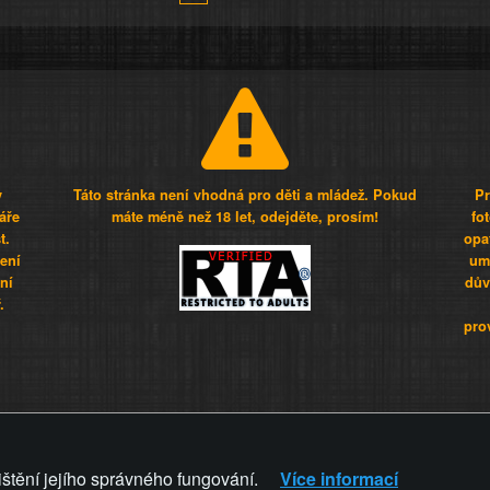
y
Táto stránka není vhodná pro děti a mládež. Pokud
Pr
áře
máte méně než 18 let, odejděte, prosím!
fo
t.
opa
šení
umí
ní
dův
.
pro
Z - Svět není zvrácenej. To jen
ištění jejího správného fungování.
Více informací