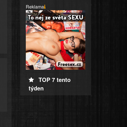
Reklama
TOP 7 tento
týden