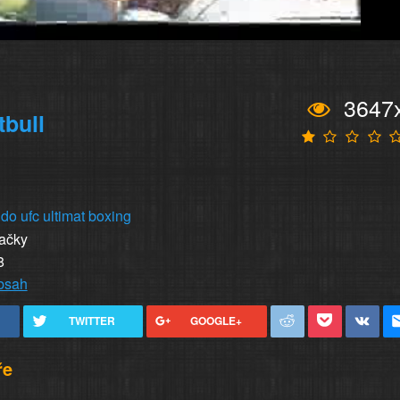
3647
tbull
udo
ufc
ultimat
boxing
vačky
8
obsah
TWITTER
GOOGLE+
ře