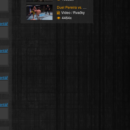
Duel Pereira vs. Imada...
Video / Rvačky
4464x
entář
entář
entář
entář