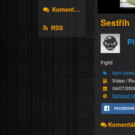
Komentáře
Sestřih
RSS
Pi
Fight!
fight
valet
Video / R
04/07/200
Nahlásit 
FACEBOOK
Komentá