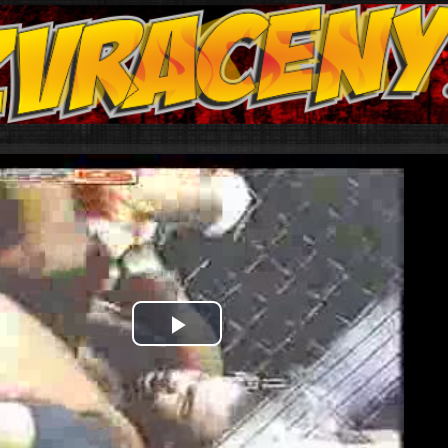
Play
Video