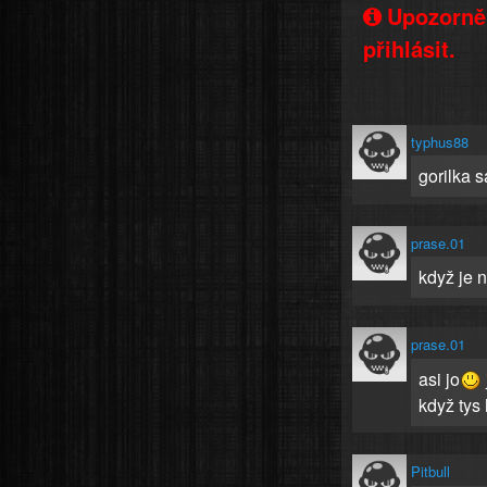
Upozorněn
přihlásit.
typhus88
gorilka 
prase.01
když je 
prase.01
asi jo
když tys
Pitbull