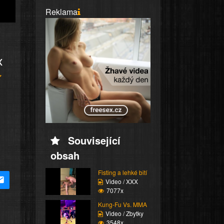
Reklama
x
Související
obsah
Fisting a lehké bití
Video / XXX
7077x
Kung-Fu Vs. MMA
Video / Zbytky
3548x