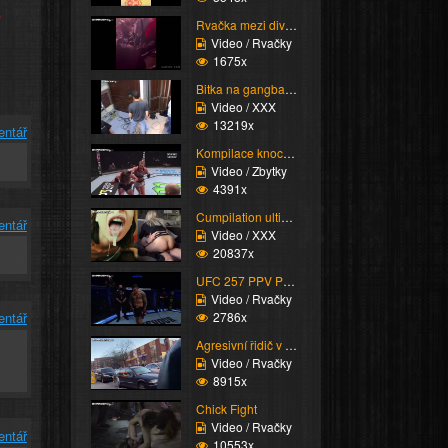
e
Rvačka mezi diváky na ...
Video / Rvačky
1675x
Bitka na gangbangu
Video / XXX
13219x
entář
Kompilace knockoutů
Video / Zbytky
4391x
Cumpilation ultimate e...
entář
Video / XXX
20837x
UFC 257 PPV Poirier vs...
Video / Rvačky
2786x
entář
Agresivní řidič v akci
Video / Rvačky
8915x
Chick Fight
Video / Rvačky
entář
10553x