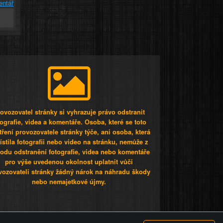
entář
ovozovatel stránky si vyhrazuje právo odstranit
tografie, videa a komentáře. Osoba, které se toto
tření provozovatele stránky týče, ani osoba, která
stila fotografii nebo video na stránku, nemůže z
odu odstranění fotografie, videa nebo komentáře
pro výše uvedenou okolnost uplatnit vůči
vozovateli stránky žádný nárok na náhradu škody
nebo nemajetkové újmy.