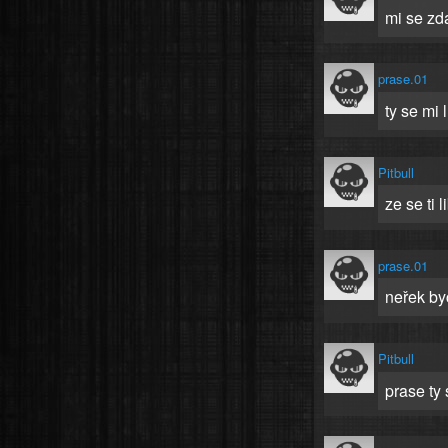
mi se zda
prase.01
ty se mi 
Pitbull
ze se ti li
prase.01
neřek by
Pitbull
prase ty