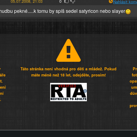
05.07.2008, 21:03
0
Nahlásit kom
 hudbu pekné.....k tomu by spíš sedel satyricon nebo slayer
y
Táto stránka není vhodná pro děti a mládež. Pokud
Pr
áře
máte méně než 18 let, odejděte, prosím!
fo
t.
opa
šení
umí
ní
dův
.
pro