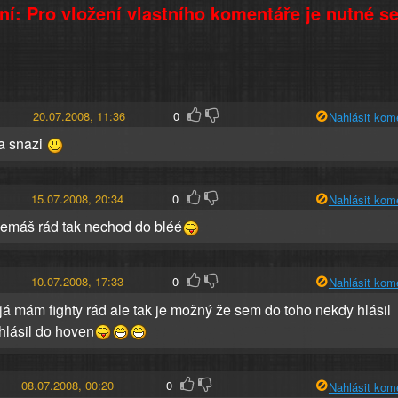
í: Pro vložení vlastního komentáře je nutné s
20.07.2008, 11:36
0
Nahlásit kom
sa snazi
15.07.2008, 20:34
0
Nahlásit kom
nemáš rád tak nechod do bléé
10.07.2008, 17:33
0
Nahlásit kom
já mám fighty rád ale tak je možný že sem do toho nekdy hlásil
 hlásil do hoven
08.07.2008, 00:20
0
Nahlásit kom