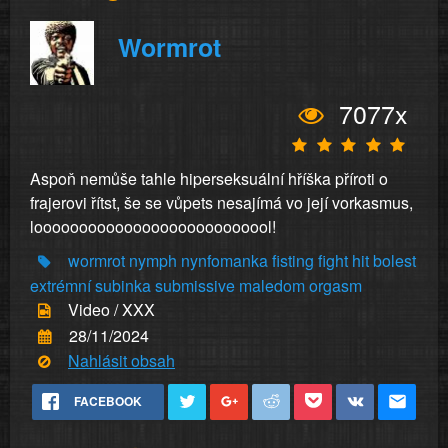
Wormrot
7077x
Aspoň nemůše tahle hiperseksuální hříška příroti o
frajerovi řítst, še se vůpets nesajímá vo její vorkasmus,
looooooooooooooooooooooooool!
wormrot
nymph
nynfomanka
fisting
fight
hit
bolest
extrémní
subinka
submissive
maledom
orgasm
Video / XXX
28/11/2024
Nahlásit obsah
FACEBOOK