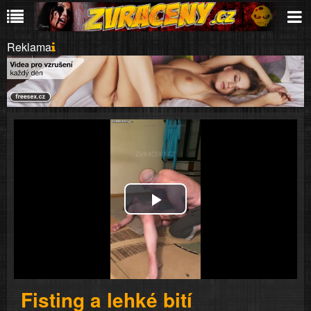
Reklama
Play
Video
Fisting a lehké bití