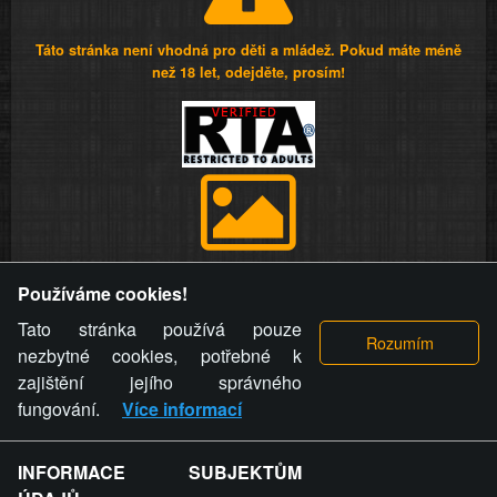
Táto stránka není vhodná pro děti a mládež. Pokud máte méně
než 18 let, odejděte, prosím!
Provozovatel stránky si vyhrazuje právo odstranit fotografie,
Používáme cookies!
videa a komentáře. Osoba, které se toto opatření provozovatele
stránky týče, ani osoba, která umístila fotografii nebo video na
Tato stránka používá pouze
stránku, nemůže z důvodu odstranění fotografie, videa nebo
nezbytné cookies, potřebné k
komentáře pro výše uvedenou okolnost uplatnit vůči
zajištění jejího správného
provozovateli stránky žádný nárok na náhradu škody nebo
fungování.
Více informací
nemajetkové újmy.
INFORMACE SUBJEKTŮM
ZVRÁCENÝ.CZ - Svět není zvrácenej. To jen