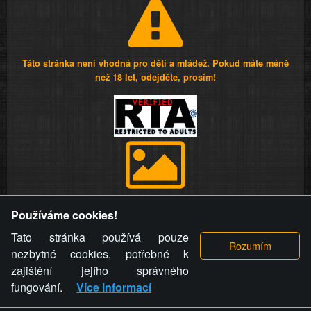
Táto stránka není vhodná pro děti a mládež. Pokud máte méně
než 18 let, odejděte, prosím!
Provozovatel stránky si vyhrazuje právo odstranit fotografie,
Používáme cookies!
videa a komentáře. Osoba, které se toto opatření provozovatele
stránky týče, ani osoba, která umístila fotografii nebo video na
Tato stránka používá pouze
stránku, nemůže z důvodu odstranění fotografie, videa nebo
nezbytné cookies, potřebné k
komentáře pro výše uvedenou okolnost uplatnit vůči
zajištění jejího správného
provozovateli stránky žádný nárok na náhradu škody nebo
fungování.
Více informací
nemajetkové újmy.