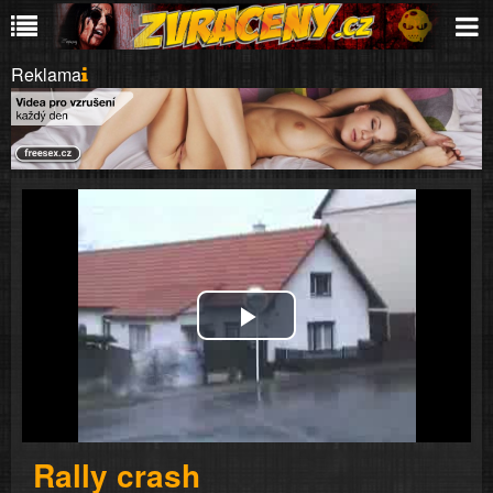
Reklama
Play
Video
Rally crash