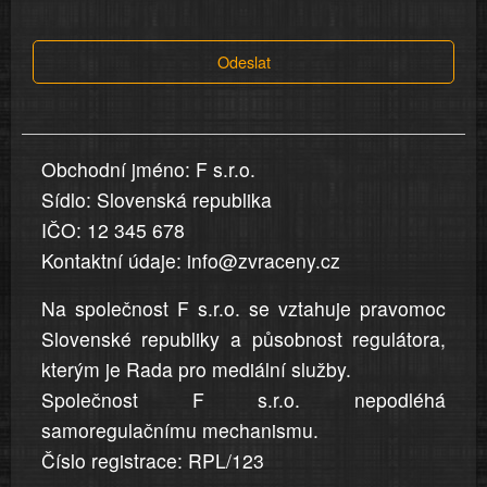
tvrzení,
která
Odeslat
jsou
v
nahlášení
uvedena,
Obchodní jméno: F s.r.o.
jsou
Sídlo: Slovenská republika
přesná
a
IČO: 12 345 678
úplná
Kontaktní údaje: info@zvraceny.cz
Na společnost F s.r.o. se vztahuje pravomoc
Slovenské republiky a působnost regulátora,
kterým je Rada pro mediální služby.
Společnost F s.r.o. nepodléhá
samoregulačnímu mechanismu.
Číslo registrace: RPL/123