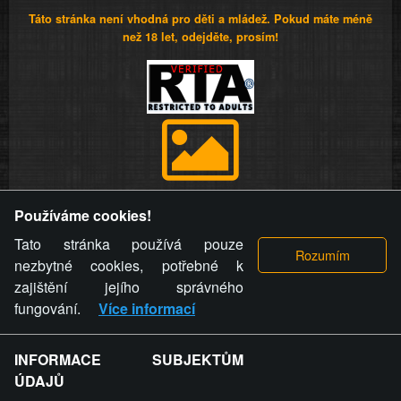
Táto stránka není vhodná pro děti a mládež. Pokud máte méně
než 18 let, odejděte, prosím!
Provozovatel stránky si vyhrazuje právo odstranit fotografie,
Používáme cookies!
videa a komentáře. Osoba, které se toto opatření provozovatele
stránky týče, ani osoba, která umístila fotografii nebo video na
Tato stránka používá pouze
stránku, nemůže z důvodu odstranění fotografie, videa nebo
nezbytné cookies, potřebné k
komentáře pro výše uvedenou okolnost uplatnit vůči
zajištění jejího správného
provozovateli stránky žádný nárok na náhradu škody nebo
fungování.
Více informací
nemajetkové újmy.
INFORMACE SUBJEKTŮM
ZVRÁCENÝ.CZ - Svět není zvrácenej. To jen
ÚDAJŮ
ty lidi...