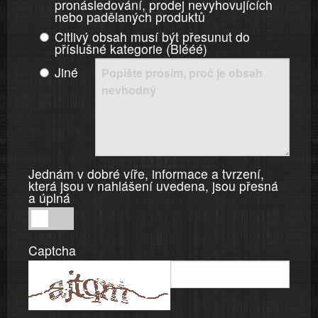
pronásledování, prodej nevyhovujících
nebo padělaných produktů
Citlivý obsah musí být přesunut do
příslušné kategorie (Blééé)
Jiné
Jednám v dobré víře, informace a tvrzení,
která jsou v nahlášení uvedena, jsou přesná
a úplná
Jednám
v
Captcha
dobré
víře,
informace
a