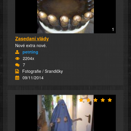
1
Zasedaní vlády
Nové extra nové.
petrting
2204x
7
Fotografie / Srandičky
09/11/2014