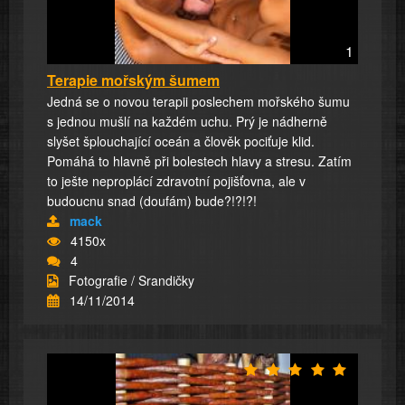
1
Terapie mořským šumem
Jedná se o novou terapii poslechem mořského šumu
s jednou mušlí na každém uchu. Prý je nádherně
slyšet šplouchající oceán a člověk pociťuje klid.
Pomáhá to hlavně při bolestech hlavy a stresu. Zatím
to ješte neproplácí zdravotní pojišťovna, ale v
budoucnu snad (doufám) bude?!?!?!
mack
4150x
4
Fotografie / Srandičky
14/11/2014