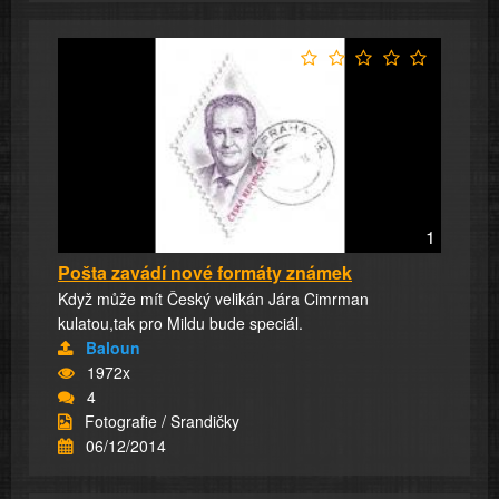
1
Pošta zavádí nové formáty známek
Když může mít Český velikán Jára Cimrman
kulatou,tak pro Mildu bude speciál.
Baloun
1972x
4
Fotografie / Srandičky
06/12/2014