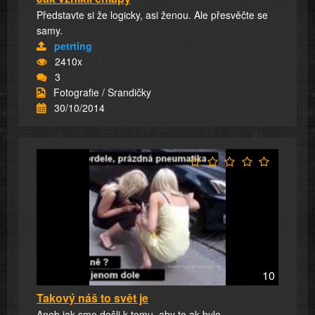
Představte si že logicky, asi ženou. Ale přesvěčte se
samy.
petrting
2410x
3
Fotografie / Srandičky
30/10/2014
10
Takový náš to svět je
Aneb jak sme došli k tomu, aby to ak bylo.