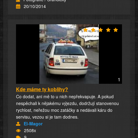
20/10/2014
1
Kde máme ty koblihy?
Co dodat, ani mě to u nich nepřekvapuje. A pokud
nespěchali k nějakému výjezdu, dodržují stanovenou
rychlost, neřežou moc zatáčky a nedávali káru do
servisu, vezou si je tam dodnes.
El-Magor
2508x
9