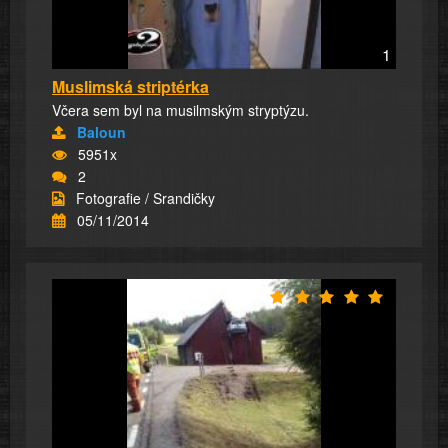
1
Muslimská striptérka
Včera sem byl na musilmským stryptýzu.
Baloun
5951x
2
Fotografie / Srandičky
05/11/2014