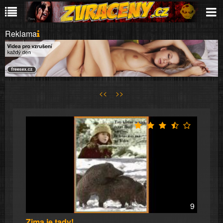
Reklama
<<
>>
9
Zima je tady!