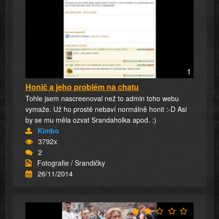
1
Honič a jeho problém na chatu
Tohle jsem nascreenoval než to admin toho webu
vymaže. Už ho prostě nebaví normálně honit :-D Asi
by se mu měla ozvat Srandaholka apod. :)
Kimbo
3792x
2
Fotografie / Srandičky
26/11/2014