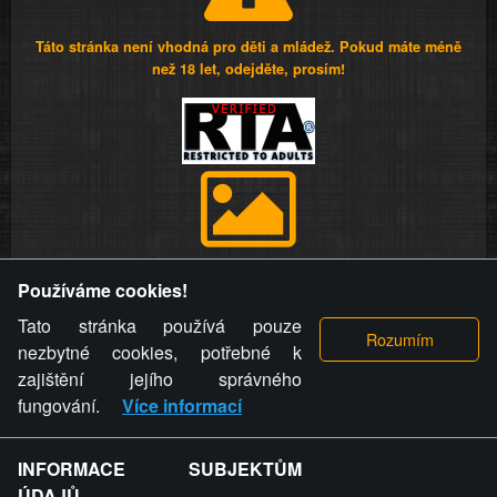
Táto stránka není vhodná pro děti a mládež. Pokud máte méně
než 18 let, odejděte, prosím!
Provozovatel stránky si vyhrazuje právo odstranit fotografie,
Používáme cookies!
videa a komentáře. Osoba, které se toto opatření provozovatele
stránky týče, ani osoba, která umístila fotografii nebo video na
Tato stránka používá pouze
stránku, nemůže z důvodu odstranění fotografie, videa nebo
nezbytné cookies, potřebné k
komentáře pro výše uvedenou okolnost uplatnit vůči
zajištění jejího správného
provozovateli stránky žádný nárok na náhradu škody nebo
fungování.
Více informací
nemajetkové újmy.
INFORMACE SUBJEKTŮM
ZVRÁCENÝ.CZ - Svět není zvrácenej. To jen
ÚDAJŮ