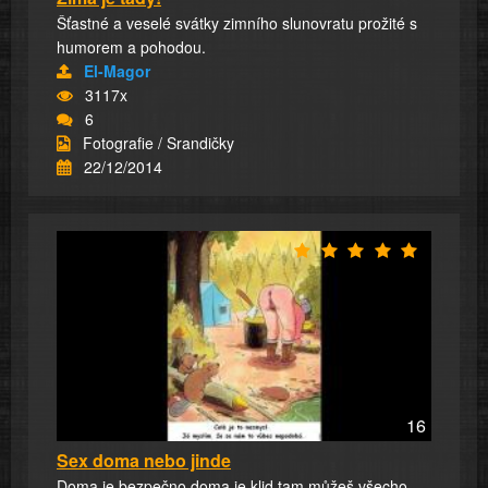
Šťastné a veselé svátky zimního slunovratu prožité s
humorem a pohodou.
El-Magor
3117x
6
Fotografie / Srandičky
22/12/2014
16
Sex doma nebo jinde
Doma je bezpečno doma je klid tam můžeš všecho.