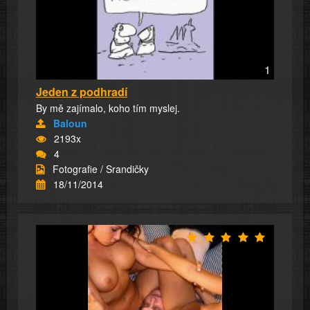
1
Jeden z podhradí
By mě zajímalo, koho tím myslej.
Baloun
2193x
4
Fotografie / Srandičky
18/11/2014