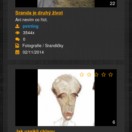
22
Sranda je druhý život
Ani nevím co říct.
petrting
3544x
0
Fotografie / Srandičky
02/11/2014
6
Jak vznikli chlapy