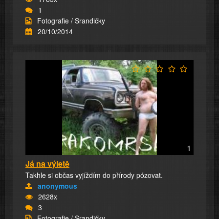
1
Fotografie / Srandičky
20/10/2014
1
Já na výletě
Takhle si občas vyjíždím do přírody pózovat.
anonymous
2628x
3
Fotografie / Srandičky