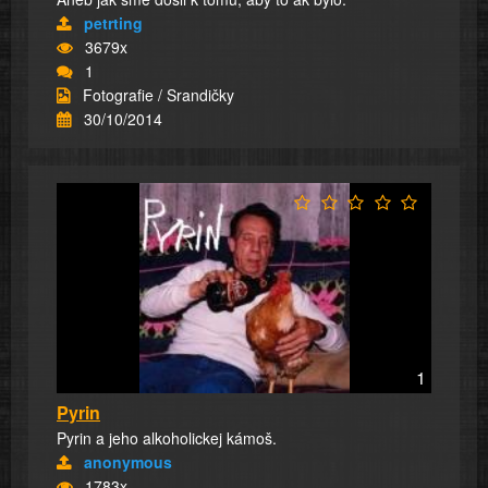
petrting
3679x
1
Fotografie / Srandičky
30/10/2014
1
Pyrin
Pyrin a jeho alkoholickej kámoš.
anonymous
1783x