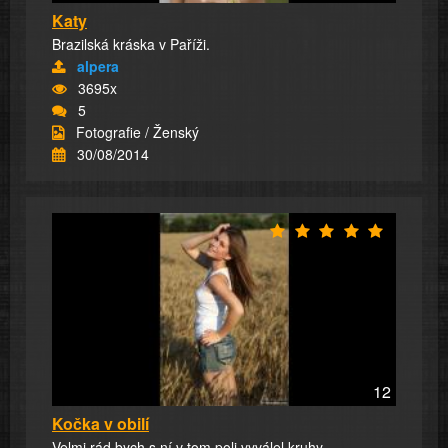
Katy
Brazilská kráska v Paříži.
alpera
3695x
5
Fotografie / Ženský
30/08/2014
12
Kočka v obilí
Velmi rád bych s ní v tom poli vyválel kruhy.