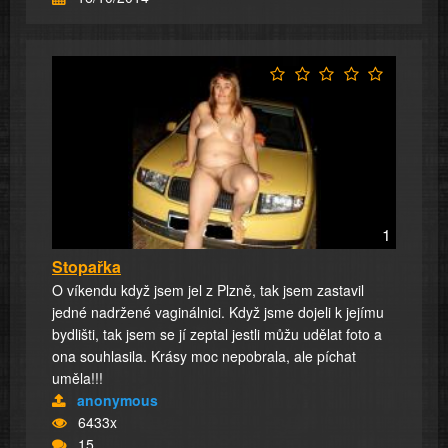
1
Stopařka
O víkendu když jsem jel z Plzně, tak jsem zastavil
jedné nadržené vaginálnici. Když jsme dojeli k jejímu
bydlišti, tak jsem se jí zeptal jestli můžu udělat foto a
ona souhlasila. Krásy moc nepobrala, ale píchat
uměla!!!
anonymous
6433x
15