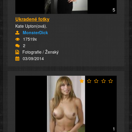
5
Ukradené fotky
Kate Upton(ová).
MonsterDick
17519x
2
Fotografie / Ženský
03/09/2014
1