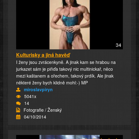
34
Kulturisky a jiná havěď
I ženy jsou zvrácenkyně. A jinak kam se hrabou na
jurkazet sám je piňďa takový nic multinickař, něco
mezi kaštanem a ořechem, takový prdík. Ale jinak
některé ženy bych klidně mohl:-) MP
miroslavpiryn
5041x
14
Fotografie / Ženský
04/10/2014