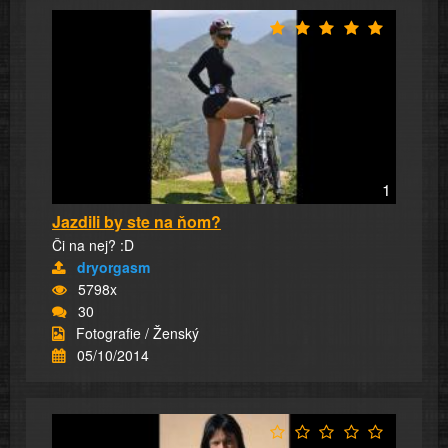
1
Jazdili by ste na ňom?
Či na nej? :D
dryorgasm
5798x
30
Fotografie / Ženský
05/10/2014