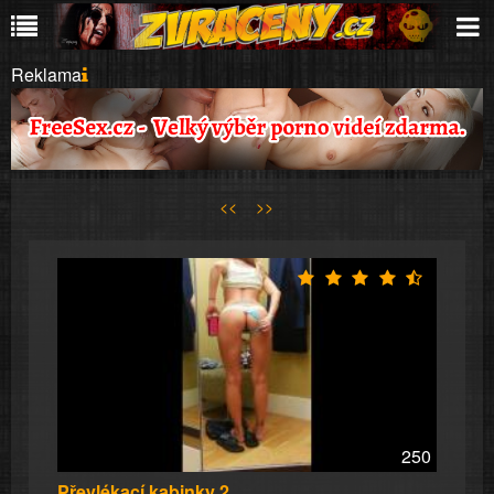
Reklama
<<
>>
250
Převlékací kabinky 2