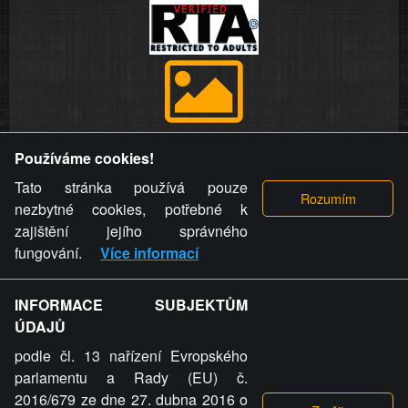
Provozovatel stránky si vyhrazuje právo odstranit fotografie,
Používáme cookies!
videa a komentáře. Osoba, které se toto opatření provozovatele
stránky týče, ani osoba, která umístila fotografii nebo video na
Tato stránka používá pouze
stránku, nemůže z důvodu odstranění fotografie, videa nebo
nezbytné cookies, potřebné k
komentáře pro výše uvedenou okolnost uplatnit vůči
zajištění jejího správného
provozovateli stránky žádný nárok na náhradu škody nebo
fungování.
Více informací
nemajetkové újmy.
INFORMACE SUBJEKTŮM
ZVRÁCENÝ.CZ - Svět není zvrácenej. To jen
ÚDAJŮ
ty lidi...
podle čl. 13 nařízení Evropského
parlamentu a Rady (EU) č.
2016/679 ze dne 27. dubna 2016 o