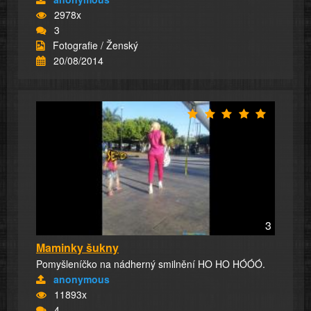
2978x
3
Fotografie / Ženský
20/08/2014
3
Maminky šukny
Pomyšleníčko na nádherný smilnění HO HO HÓÓÓ.
anonymous
11893x
4