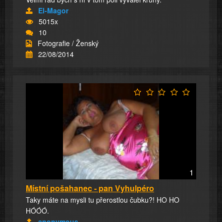
El-Magor
5015x
10
Fotografie / Ženský
22/08/2014
1
Místní pošahanec - pan Vyhulpéro
Taky máte na mysli tu přerostlou čubku?! HO HO
HÓÓÓ.
anonymous