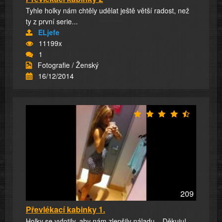
Tyhle holky nám chtěly udělat ještě větší radost, než
ty z první serie...
ELjefe
11199x
1
Fotografie / Ženský
16/12/2014
209
Převlékací kabinky 1.
Holky se vyfotily, aby nám zlepšily náladu... Děkuju!