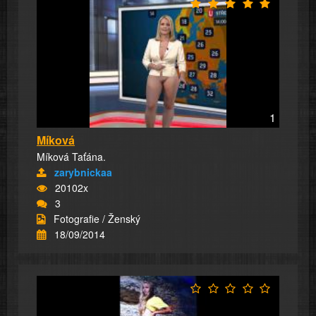
1
Míková
Míková Taťána.
zarybnickaa
20102x
3
Fotografie / Ženský
18/09/2014