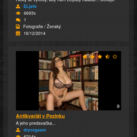
ELjefe
6693x
1
Fotografie / Ženský
16/12/2014
9
Antikvariát v Pezinku
A jeho predavačka...
dryorgasm
6214x