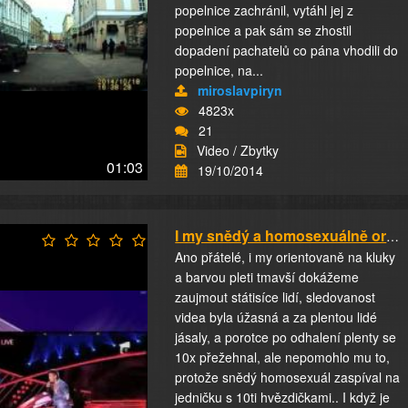
popelnice zachránil, vytáhl jej z
popelnice a pak sám se zhostil
dopadení pachatelů co pána vhodili do
popelnice, na...
miroslavpiryn
4823x
21
Video / Zbytky
01:03
19/10/2014
I my snědý a homosexuálně orientovaný...
Ano přátelé, i my orientovaně na kluky
a barvou pleti tmavší dokážeme
zaujmout státisíce lidí, sledovanost
videa byla úžasná a za plentou lidé
jásaly, a porotce po odhalení plenty se
10x přežehnal, ale nepomohlo mu to,
protože snědý homosexuál zaspíval na
jedničku s 10ti hvězdičkami.. I když je