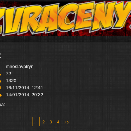
:
miroslavpiryn
72
1320
16/11/2014, 12:41
14/01/2014, 20:32
ea:
1
2
3
4
>>