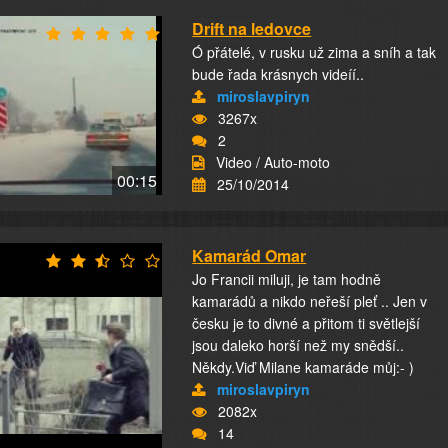
Drift na ledovce
Ó přátelé, v rusku už zima a sníh a tak
bude řada krásnych videíí..
miroslavpiryn
3267x
2
Video / Auto-moto
00:15
25/10/2014
Kamarád Omar
Jo Francii miluji, je tam hodně
kamarádů a nikdo neřeší pleť .. Jen v
česku je to divné a přitom ti světlejší
jsou daleko horší než my snědší..
Někdy.Viď Milane kamaráde můj:- )
miroslavpiryn
2082x
14