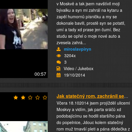
v Moskvě a tak jsem navštívil moji
bývalku a syn mi zahrál na kytaru a
zapěl humornů písničku a my se
dokonale bavili, prostě syn se potatil,
umí a tady xd prase jen čumí. Bez
studu se opřel o moje nové auto a
zvesela zahrá...
miroslavpiryn
3204x
3
Video / Jukebox
00:57
19/10/2014
Jak statečný rom, zachránil seniora
Včera 18.102014 jsem projížděl ulicemi
Moskvy a vidím, jak parta sráčů xd
podobajícímu se hodili staršího pána
do popelnice, Jdouc kolem statečný
rom muž tmavší pleti a pána dědečka z