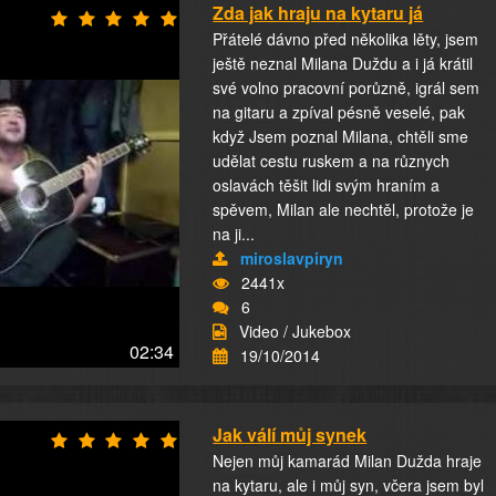
Zda jak hraju na kytaru já
Přátelé dávno před několika lěty, jsem
ještě neznal Milana Duždu a i já krátil
své volno pracovní porůzně, igrál sem
na gitaru a zpíval pésně veselé, pak
když Jsem poznal Milana, chtěli sme
udělat cestu ruskem a na různych
oslavách těšit lidi svým hraním a
spěvem, Milan ale nechtěl, protože je
na ji...
miroslavpiryn
2441x
6
Video / Jukebox
02:34
19/10/2014
Jak válí můj synek
Nejen můj kamarád Milan Dužda hraje
na kytaru, ale i můj syn, včera jsem byl