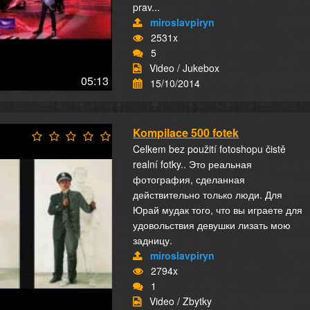
prav...
miroslavpiryn
2531x
5
Video / Jukebox
05:13
15/10/2014
Kompilace 500 fotek
Celkem bez použití fotoshopu čistě
realní fotky.. Это реальная
фотография, сделанная
действительно только люди. Для
Юрай мудак того, что вы играете для
удовольствия девушки лизать мою
задницу.
miroslavpiryn
2794x
1
Video / Zbytky