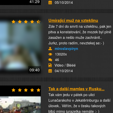
41:29
05/10/2014
Umírající muž na vzteklinu
Zde 7 dní do smrti na vzteklinu, pak jen
pitva a konstatování, že mozek byl plně
zasažen a nešlo muže zachránit..
Jurkz, proto radím, nevztekej se:- )
miroslavpiryn
13020x
46
Video / Blééé
09:40
04/10/2014
Tak a další mamlas v Rusku...
Tak vám jedu v pátek po ulici
Lunačarskoho v Jekatěrinburgu a další
úlovek.. Věřím, že v česku takových
blbů mimo jurazetka nemáte :- )