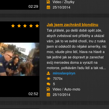
Video / Zbytky
02:29
25/10/2014
Jak jsem zachránil blondínu
Tak přátelé, po delší době opět zde,
abych zvěstoval své příběhy a ukázal
vám, jak to ve světě chodí, inu z ruska
jsem si odskočil do nějaké ameríky, nic
moc, všude plno lidí, hlava na hlavě a
tak jediné jak se dopravit je zanechat
svůj mercedes doma a vyrazit na
motorce, potkávám řadu lidí a tak vá...
miroslavpiryn
7070x
5
Video / Auto-moto
02:52
25/10/2014