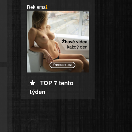
Reklama
TOP 7 tento
týden