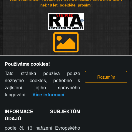
než 18 let, odejděte, prosím!
Provozovatel stránky si vyhrazuje právo odstranit fotografie,
Používáme cookies!
videa a komentáře. Osoba, které se toto opatření provozovatele
stránky týče, ani osoba, která umístila fotografii nebo video na
Tato stránka používá pouze
stránku, nemůže z důvodu odstranění fotografie, videa nebo
nezbytné cookies, potřebné k
komentáře pro výše uvedenou okolnost uplatnit vůči
zajištění jejího správného
provozovateli stránky žádný nárok na náhradu škody nebo
fungování.
Více informací
nemajetkové újmy.
INFORMACE SUBJEKTŮM
ZVRÁCENÝ.CZ - Svět není zvrácenej. To jen
ÚDAJŮ
ty lidi...
podle čl. 13 nařízení Evropského