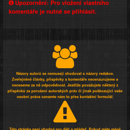
Upozornění: Pro vložení vlastního
komentáře je nutné se přihlásit.
Názory autorů se nemusejí shodovat s názory redakce.
Zveřejněné články, příspěvky a komentáře necenzurujeme a
neneseme za ně odpovědnost. Jestliže považujete některý z
příspěvků za porušení autorských práv či jinak poškozující vaše
osobní práva oznamte nám to přes kontaktní formulář.
Táto stránka není vhodná pro děti a mládež. Pokud máte méně