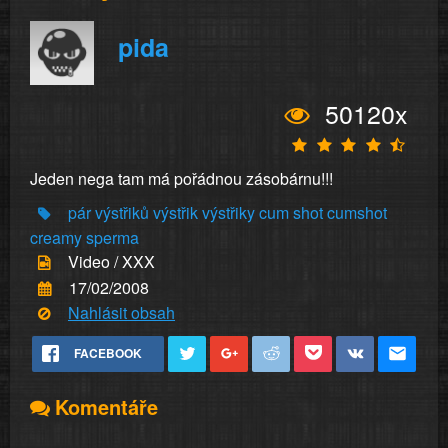
pida
50120x
Jeden nega tam má pořádnou zásobárnu!!!
pár
výstřiků
výstřik
výstřiky
cum
shot
cumshot
creamy
sperma
Video / XXX
17/02/2008
Nahlásit obsah
FACEBOOK
Komentáře