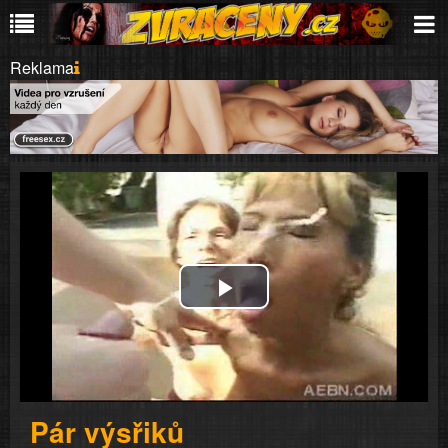
Reklama
Play
Video
Pár výsřiků