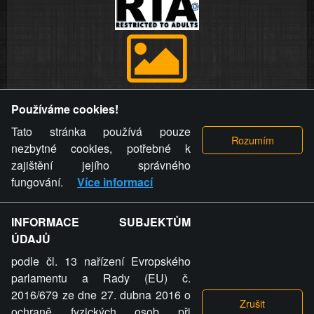
Provozovatel stránky si vyhrazuje právo odstranit fotografie,
Používáme cookies!
videa a komentáře. Osoba, které se toto opatření provozovatele
stránky týče, ani osoba, která umístila fotografii nebo video na
Tato stránka používá pouze
stránku, nemůže z důvodu odstranění fotografie, videa nebo
nezbytné cookies, potřebné k
komentáře pro výše uvedenou okolnost uplatnit vůči
zajištění jejího správného
provozovateli stránky žádný nárok na náhradu škody nebo
fungování.
Více informací
nemajetkové újmy.
INFORMACE SUBJEKTŮM
ZVRÁCENÝ.CZ - Svět není zvrácenej. To jen
ÚDAJŮ
ty lidi...
podle čl. 13 nařízení Evropského
parlamentu a Rady (EU) č.
2016/679 ze dne 27. dubna 2016 o
ochraně fyzických osob při