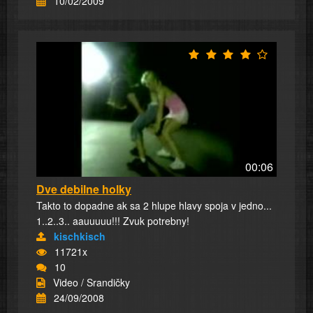
10/02/2009
00:06
Dve debilne holky
Takto to dopadne ak sa 2 hlupe hlavy spoja v jedno...
1..2..3.. aauuuuu!!! Zvuk potrebny!
kischkisch
11721x
10
Video / Srandičky
24/09/2008