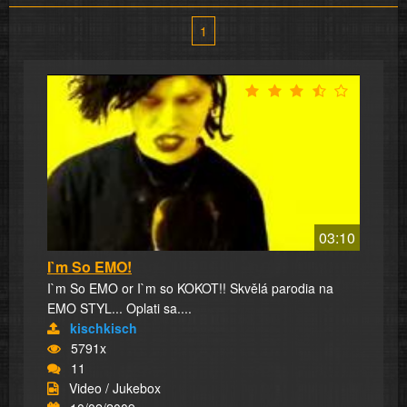
1
03:10
I`m So EMO!
I`m So EMO or I`m so KOKOT!! Skvělá parodia na
EMO STYL... Oplati sa....
kischkisch
5791x
11
Video / Jukebox