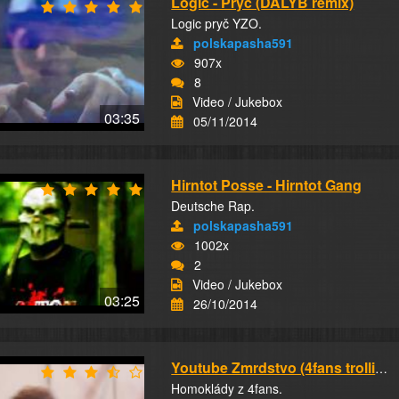
Logic - Pryč (DALYB remix)
Logic pryč YZO.
polskapasha591
907x
8
Video / Jukebox
03:35
05/11/2014
Hirntot Posse - Hirntot Gang
Deutsche Rap.
polskapasha591
1002x
2
Video / Jukebox
03:25
26/10/2014
Youtube Zmrdstvo (4fans trolling)
Homoklády z 4fans.