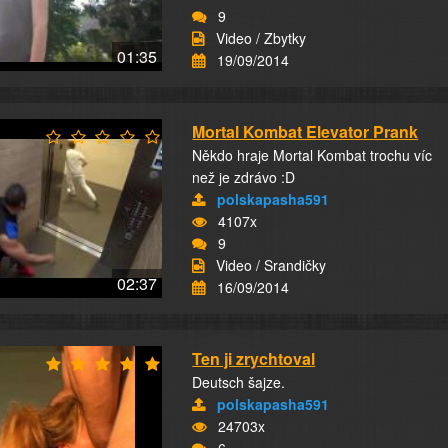
9
Video / Zbytky
01:35
19/09/2014
Mortal Kombat Elevator Prank
Někdo hraje Mortal Kombat trochu víc
než je zdrávo :D
polskapasha591
4107x
9
Video / Srandičky
02:37
16/09/2014
Ten ji zrychtoval
Deutsch šajze.
polskapasha591
24703x