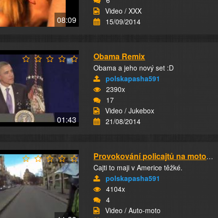
6
Video / XXX
08:09
15/09/2014
Obama Remix
Obama a jeho nový set :D
polskapasha591
2390x
17
Video / Jukebox
01:43
21/08/2014
Provokování policajtů na motorkách #3
Cajti to maji v Americe těžké.
polskapasha591
4104x
4
Video / Auto-moto