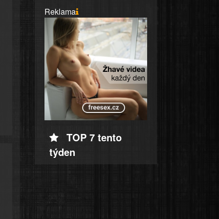
Reklama
TOP 7 tento
týden