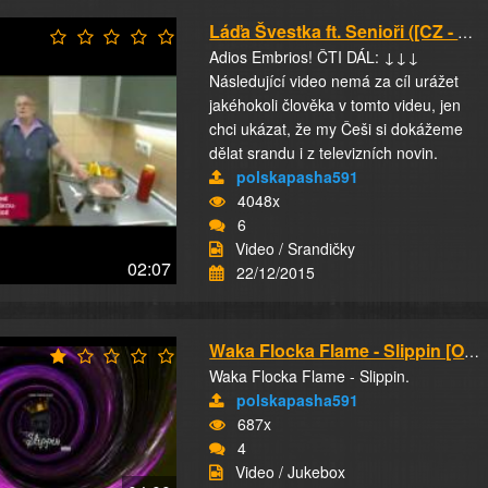
Láďa Švestka ft. Senioři ([CZ - YTP])
Adios Embrios! ČTI DÁL: ↓↓↓
Následující video nemá za cíl urážet
jakéhokoli člověka v tomto videu, jen
chci ukázat, že my Češi si dokážeme
dělat srandu i z televizních novin.
polskapasha591
4048x
6
Video / Srandičky
02:07
22/12/2015
Waka Flocka Flame - Slippin [Official Audio]
Waka Flocka Flame - Slippin.
polskapasha591
687x
4
Video / Jukebox