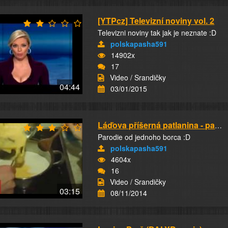
[YTPcz] Televizní noviny vol. 2
Televizni noviny tak jak je neznate :D
polskapasha591
14902x
17
Video / Srandičky
04:44
03/01/2015
Láďova příšerná patlanina - parodie
Parodie od jednoho borca :D
polskapasha591
4604x
16
Video / Srandičky
03:15
08/11/2014