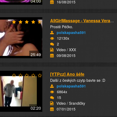
04:00
16/08/2015
AllGirlMassage - Vanessa Veracruz And Veronic...
Prostě Péčko.
polskapasha591
12130x
2
Video / XXX
25:49
09/08/2015
[YTPcz] Ano šéfe
Další z českých czytp bavte se :D
polskapasha591
6864x
15
Video / Srandičky
02:20
07/01/2015