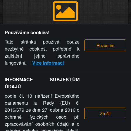
Provozovatel stránky si vyhrazuje právo odstranit fotografie,
Používáme cookies!
videa a komentáře. Osoba, které se toto opatření provozovatele
stránky týče, ani osoba, která umístila fotografii nebo video na
Tato stránka používá pouze
stránku, nemůže z důvodu odstranění fotografie, videa nebo
nezbytné cookies, potřebné k
komentáře pro výše uvedenou okolnost uplatnit vůči
zajištění jejího správného
provozovateli stránky žádný nárok na náhradu škody nebo
fungování.
Více informací
nemajetkové újmy.
INFORMACE SUBJEKTŮM
ZVRÁCENÝ.CZ - Svět není zvrácenej. To jen
ÚDAJŮ
ty lidi...
podle čl. 13 nařízení Evropského
parlamentu a Rady (EU) č.
2016/679 ze dne 27. dubna 2016 o
ochraně fyzických osob při
zpracovávání osobních údajů a o
volném pohybu takovýchto údajů,