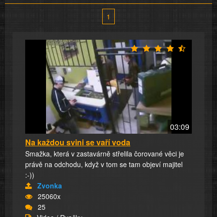
1
03:09
Na každou svini se vaří voda
Smažka, která v zastavárně střelila čorované věci je
právě na odchodu, když v tom se tam objeví majitel
:-))
Zvonka
25060x
25