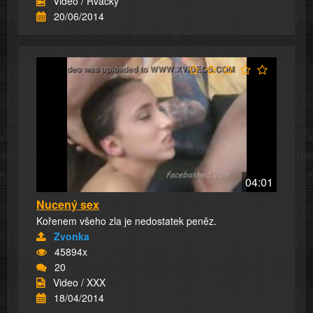
Video / Rvačky
20/06/2014
04:01
Nucený sex
Kořenem všeho zla je nedostatek peněz.
Zvonka
45894x
20
Video / XXX
18/04/2014