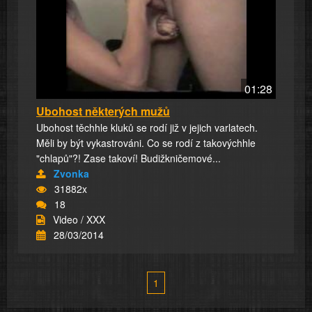
01:28
Ubohost některých mužů
Ubohost těchhle kluků se rodí již v jejich varlatech.
Měli by být vykastrováni. Co se rodí z takovýchhle
"chlapů"?! Zase takoví! Budižkničemové...
Zvonka
31882x
18
Video / XXX
28/03/2014
1