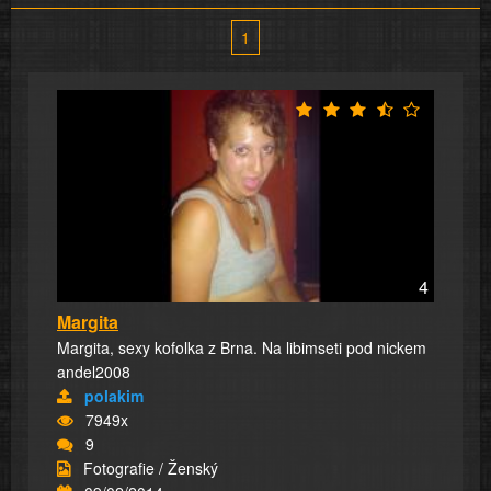
1
4
Margita
Margita, sexy kofolka z Brna. Na libimseti pod nickem
andel2008
polakim
7949x
9
Fotografie / Ženský