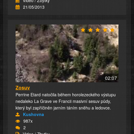
Video / Zbytky
21/05/2013
02:07
Zosuv
Perrine Etard natočila během horolezeckého výstupu
nedaleko La Grave ve Francii masivní sesuv půdy,
který byl zapříčiněn jarním táním sněhu a ledovce.
Kushovna
987x
2