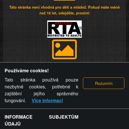
Táto stránka není vhodná pro děti a mládež. Pokud máte méně
než 18 let, odejděte, prosím!
Provozovatel stránky si vyhrazuje právo odstranit fotografie,
Používáme cookies!
videa a komentáře. Osoba, které se toto opatření provozovatele
stránky týče, ani osoba, která umístila fotografii nebo video na
Tato stránka používá pouze
stránku, nemůže z důvodu odstranění fotografie, videa nebo
nezbytné cookies, potřebné k
komentáře pro výše uvedenou okolnost uplatnit vůči
zajištění jejího správného
provozovateli stránky žádný nárok na náhradu škody nebo
fungování.
Více informací
nemajetkové újmy.
INFORMACE SUBJEKTŮM
ZVRÁCENÝ.CZ - Svět není zvrácenej. To jen
ÚDAJŮ