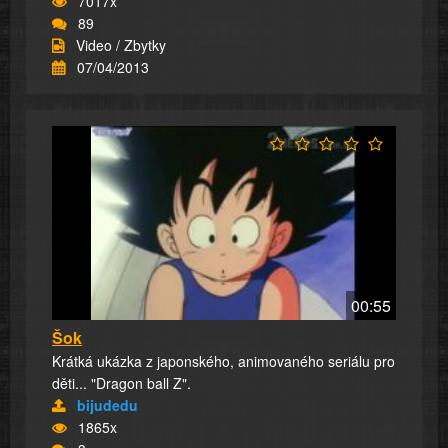
7017x
89
Video / Zbytky
07/04/2013
00:55
Šok
Krátká ukázka z japonského, animovaného seriálu pro
děti... "Dragon ball Z".
bijudedu
1865x