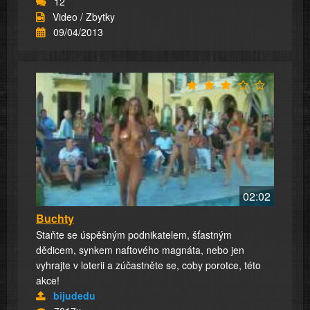
12
Video / Zbytky
09/04/2013
02:02
Buchty
Staňte se úspěšným podnikatelem, šťastným
dědicem, synkem naftového magnáta, nebo jen
vyhrajte v loterii a zúčastněte se, coby porotce, této
akce!
bijudedu