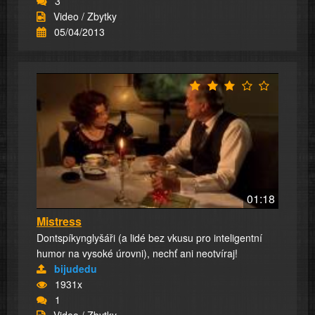
3
Video / Zbytky
05/04/2013
01:18
Mistress
Dontspíkynglyšáři (a lidé bez vkusu pro inteligentní
humor na vysoké úrovni), nechť ani neotvíraj!
bijudedu
1931x
1