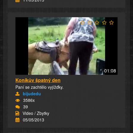
01:08
Koníkův špatný den
Paní se zachtělo vyjížďky.
bijudedu
3586x
39
Video / Zbytky
05/05/2013