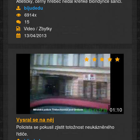
Atletický, černý hřebec nedal křehké blondýnce šanci.
bijudedu
6914x
15
Video / Zbytky
13/04/2013
01:10
Vysral se na něj
Policista se pokusil zjistit totožnost neukázněného
řidiče.