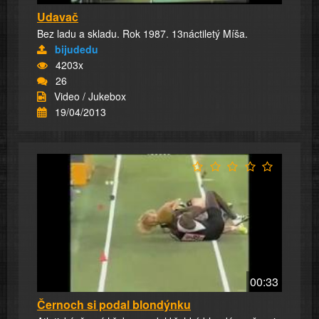
Udavač
Bez ladu a skladu. Rok 1987. 13náctiletý Míša.
bijudedu
4203x
26
Video / Jukebox
19/04/2013
00:33
Černoch si podal blondýnku