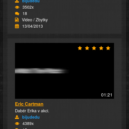
bijudedu
3502x
18
Video / Zbytky
13/04/2013
01:21
Eric Cartman
Dabér Erika v akci.
bijudedu
4389x