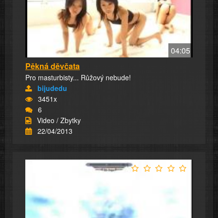
04:05
Pěkná děvčata
Pro masturbisty... Růžový nebude!
bijudedu
3451x
6
Video / Zbytky
22/04/2013