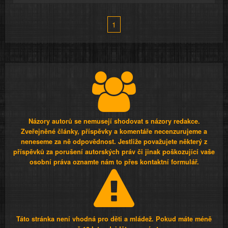
1
Názory autorů se nemusejí shodovat s názory redakce.
Zveřejněné články, příspěvky a komentáře necenzurujeme a
neneseme za ně odpovědnost. Jestliže považujete některý z
příspěvků za porušení autorských práv či jinak poškozující vaše
osobní práva oznamte nám to přes kontaktní formulář.
Táto stránka není vhodná pro děti a mládež. Pokud máte méně