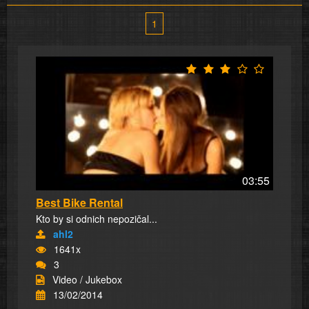
1
03:55
Best Bike Rental
Kto by si odnich nepozičal...
ahl2
1641x
3
Video / Jukebox
13/02/2014