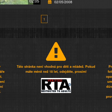
02:05
02/05/2008
1
y
Táto stránka není vhodná pro děti a mládež. Pokud
Pr
áře
máte méně než 18 let, odejděte, prosím!
fo
t.
opa
šení
umí
ní
dův
.
pro