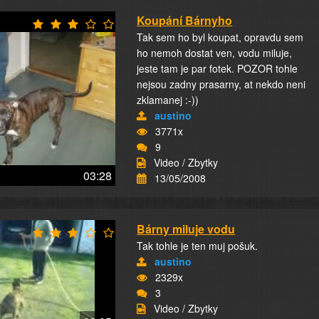
Koupání Bárnyho
Tak sem ho byl koupat, opravdu sem
ho nemoh dostat ven, vodu miluje,
jeste tam je par fotek. POZOR tohle
nejsou zadny prasarny, at nekdo neni
zklamanej :-))
austino
3771x
9
Video / Zbytky
03:28
13/05/2008
Bárny miluje vodu
Tak tohle je ten muj pošuk.
austino
2329x
3
Video / Zbytky