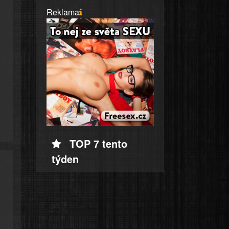
Reklama
TOP 7 tento
týden