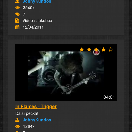
JohnyKundos
3540x
7
Video / Jukebox
12/04/2011
04:01
In Flames - Trigger
Další pecka!
JohnyKundos
1264x