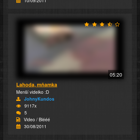
10/09/2011
05:20
Lahoda, mňamka
Menší videiko :D
JohnyKundos
9117x
5
Video / Blééé
30/08/2011