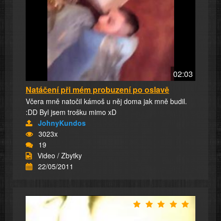
02:03
Natáčení při mém probuzení po oslavě
Včera mně natočil kámoš u něj doma jak mně budil.
:DD Byl jsem trošku mimo xD
JohnyKundos
3023x
19
Video / Zbytky
22/05/2011