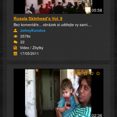
05:58
Russia Skinhead's Vol. 9
Bez komentáře... obrázek si udělejte vy sami....
JohnyKundos
2578x
22
Video / Zbytky
17/05/2011
02:36