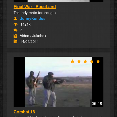
Final War - RaceLand
Tak tady máte ten song :)
JohnyKundos
1421x
5
Video / Jukebox
14/04/2011
05:48
Combat 18