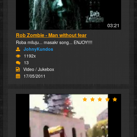
03:21
Rob Zombie - Man without fear
Roba miluju... masakr song... ENJOY!!!!
JohnyKundos
1192x
13
Video / Jukebox
17/05/2011