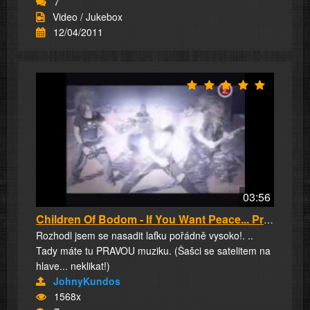
7
Video / Jukebox
12/04/2011
03:56
Children Of Bodom - If You Want Peace... Prep...
Rozhodl jsem se nasadit laťku pořádně vysoko!. ..
Tady máte tu PRAVOU muziku. (Šašci se satelitem na
hlave... neklikat!)
JohnyKundos
1568x