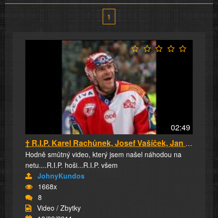
1
02:49
† R.I.P. Karel Rachůnek, Josef Vašíček, Jan M...
Hodně smůtný video, který jsem našel náhodou na
netu....R.I.P. hoši...R.I.P. všem
JohnyKundos
1668x
8
Video / Zbytky