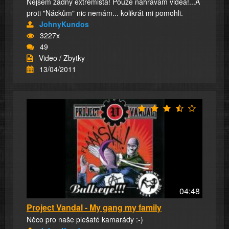
Nejsem žádný extrémista! Pouze nahrávám videa!...A
proti "Náckům" nic nemám... kolikrát mi pomohli.
JohnyKundos
3227x
49
Video / Zbytky
13/04/2011
04:48
Project Vandal - My gang my family
Něco pro naše plešaté kamarády :-)