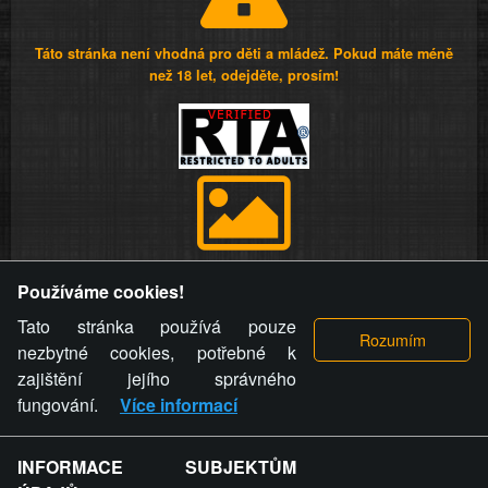
Táto stránka není vhodná pro děti a mládež. Pokud máte méně
než 18 let, odejděte, prosím!
Provozovatel stránky si vyhrazuje právo odstranit fotografie,
Používáme cookies!
videa a komentáře. Osoba, které se toto opatření provozovatele
stránky týče, ani osoba, která umístila fotografii nebo video na
Tato stránka používá pouze
stránku, nemůže z důvodu odstranění fotografie, videa nebo
nezbytné cookies, potřebné k
komentáře pro výše uvedenou okolnost uplatnit vůči
zajištění jejího správného
provozovateli stránky žádný nárok na náhradu škody nebo
fungování.
Více informací
nemajetkové újmy.
INFORMACE SUBJEKTŮM