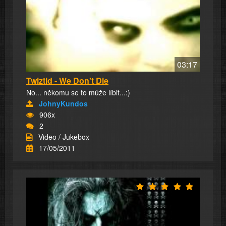
03:17
Twiztid - We Don't Die
No... někomu se to může líbit...:)
JohnyKundos
906x
2
Video / Jukebox
17/05/2011