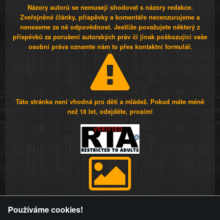
Názory autorů se nemusejí shodovat s názory redakce.
Zveřejněné články, příspěvky a komentáře necenzurujeme a
neneseme za ně odpovědnost. Jestliže považujete některý z
příspěvků za porušení autorských práv či jinak poškozující vaše
osobní práva oznamte nám to přes kontaktní formulář.
Táto stránka není vhodná pro děti a mládež. Pokud máte méně
než 18 let, odejděte, prosím!
Provozovatel stránky si vyhrazuje právo odstranit fotografie,
Používáme cookies!
videa a komentáře. Osoba, které se toto opatření provozovatele