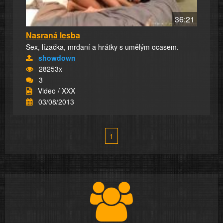
36:21
Nasraná lesba
Sex, lízačka, mrdaní a hrátky s umělým ocasem.
showdown
28253x
3
Video / XXX
03/08/2013
1