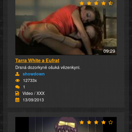
09:29
Tarra White a Eufrat
Drsná dozorkyně ošuká vězenkyni.
showdown
12733x
1
Video / XXX
13/09/2013