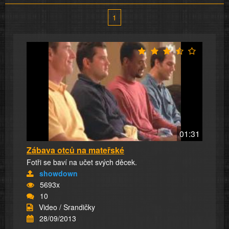
1
01:31
Zábava otců na mateřské
Fotři se baví na učet svých děcek.
showdown
5693x
10
Video / Srandičky
28/09/2013