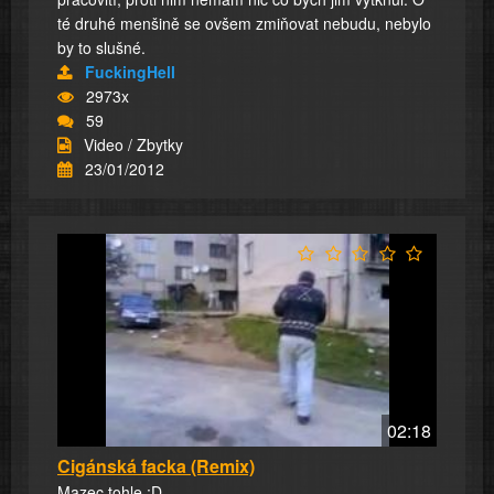
té druhé menšině se ovšem zmiňovat nebudu, nebylo
by to slušné.
FuckingHell
2973x
59
Video / Zbytky
23/01/2012
02:18
Cigánská facka (Remix)
Mazec tohle :D