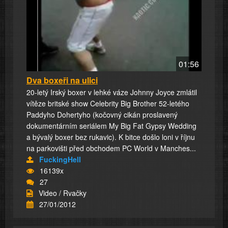
01:56
Dva boxeři na ulici
20-letý Irský boxer v lehké váze Johnny Joyce zmlátil
vítěze britské show Celebrity Big Brother 52-letého
Paddyho Dohertyho (kočovný cikán proslavený
dokumentárním seriálem My Big Fat Gypsy Wedding
a bývalý boxer bez rukavic). K bitce došlo loni v říjnu
na parkovišti před obchodem PC World v Manches...
FuckingHell
16139x
27
Video / Rvačky
27/01/2012