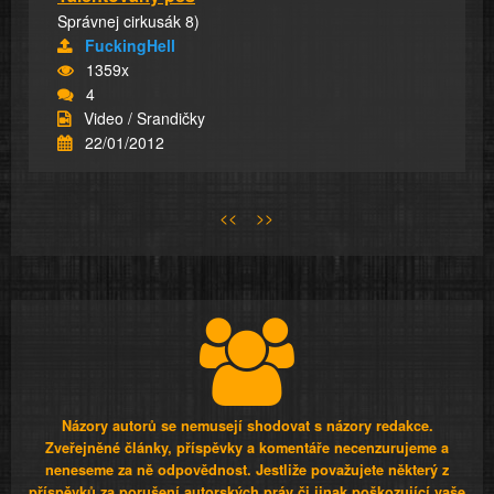
Správnej cirkusák 8)
FuckingHell
1359x
4
Video / Srandičky
22/01/2012
<<
>>
Názory autorů se nemusejí shodovat s názory redakce.
Zveřejněné články, příspěvky a komentáře necenzurujeme a
neneseme za ně odpovědnost. Jestliže považujete některý z
příspěvků za porušení autorských práv či jinak poškozující vaše