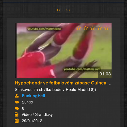
<<
>>
01:03
Hypochondr ve fotbalovém zápase Guinea vs. Se...
S takovou za chvilku bude v Realu Madrid 8))
FuckingHell
2349x
8
Video / Srandičky
29/01/2012