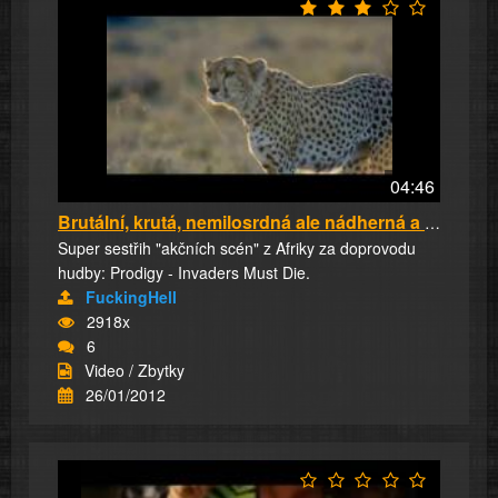
04:46
Brutální, krutá, nemilosrdná ale nádherná a s...
Super sestřih "akčních scén" z Afriky za doprovodu
hudby: Prodigy - Invaders Must Die.
FuckingHell
2918x
6
Video / Zbytky
26/01/2012