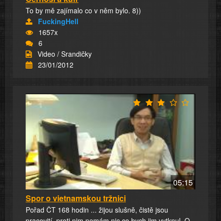
To by mě zajímalo co v něm bylo. 8))
FuckingHell
1657x
6
Video / Srandičky
23/01/2012
05:15
Spor o vietnamskou tržnici
Pořad ČT 168 hodin ... žijou slušně, čistě jsou
pracovití, proti nim nemám nic co bych jim vytknul. O