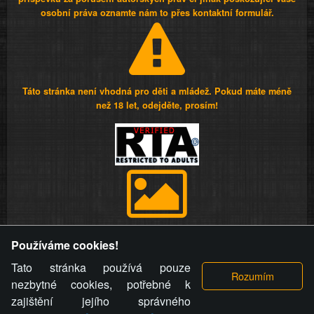
osobní práva oznamte nám to přes kontaktní formulář.
Táto stránka není vhodná pro děti a mládež. Pokud máte méně
než 18 let, odejděte, prosím!
Provozovatel stránky si vyhrazuje právo odstranit fotografie,
Používáme cookies!
videa a komentáře. Osoba, které se toto opatření provozovatele
stránky týče, ani osoba, která umístila fotografii nebo video na
Tato stránka používá pouze
stránku, nemůže z důvodu odstranění fotografie, videa nebo
nezbytné cookies, potřebné k
komentáře pro výše uvedenou okolnost uplatnit vůči
zajištění jejího správného
provozovateli stránky žádný nárok na náhradu škody nebo