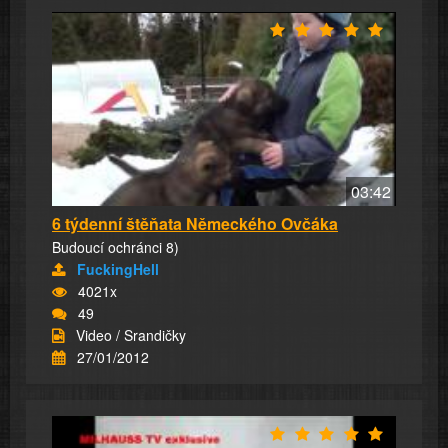
03:42
6 týdenní štěňata Německého Ovčáka
Budoucí ochránci 8)
FuckingHell
4021x
49
Video / Srandičky
27/01/2012