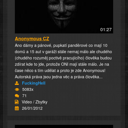
01:27
Anonymous CZ
Ano dámy a pánové, pupkatí panděrové co mají 10
domů a 15 aut v garáži stále nemaj málo ale chudého
(chudého rozuměj poctivě pracujícího) člověka budou
zdírat kde to jde, protože ONI mají stále málo. Je na
čase něco s tím udělat a proto je zde Anonymous!
Autorská práva jsou jedna věc a práva člověka...
FuckingHell
5083x
71
Video / Zbytky
26/01/2012