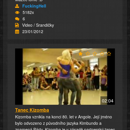
FuckingHell
5182x
6
Video / Srandičky
23/01/2012
02:04
Tanec Kizomba
Kizomba vznikla na konci 80. let v Angole. Její jméno
bylo odvozeno z původního jazyka Kimbundo a
znamená Párty. Kizomba je v zásadě partnerský tanec