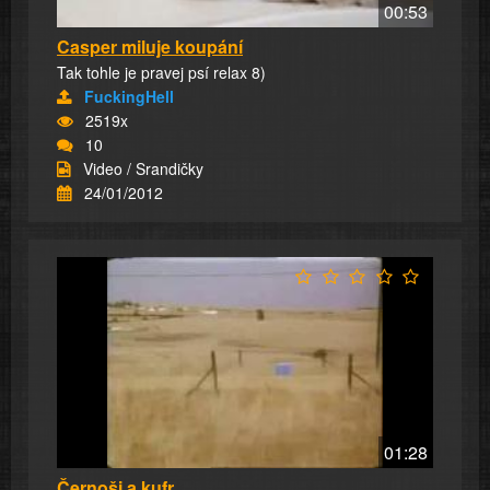
00:53
Casper miluje koupání
Tak tohle je pravej psí relax 8)
FuckingHell
2519x
10
Video / Srandičky
24/01/2012
01:28
Černoši a kufr