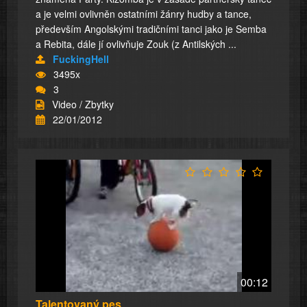
a je velmi ovlivněn ostatními žánry hudby a tance,
především Angolskými tradičními tanci jako je Semba
a Rebita, dále jí ovlivňuje Zouk (z Antilských ...
FuckingHell
3495x
3
Video / Zbytky
22/01/2012
00:12
Talentovaný pes