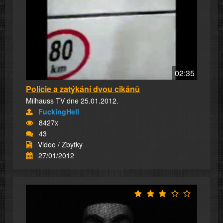
02:35
Policie a zatýkání dvou cikánů
Milhauss TV dne 25.01.2012.
FuckingHell
8427x
43
Video / Zbytky
27/01/2012