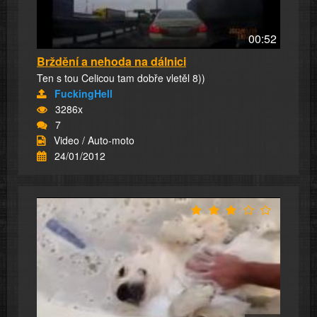
00:52
Brždění a nehoda na dálnici
Ten s tou Celicou tam dobře vletěl 8))
FuckingHell
3286x
7
Video / Auto-moto
24/01/2012