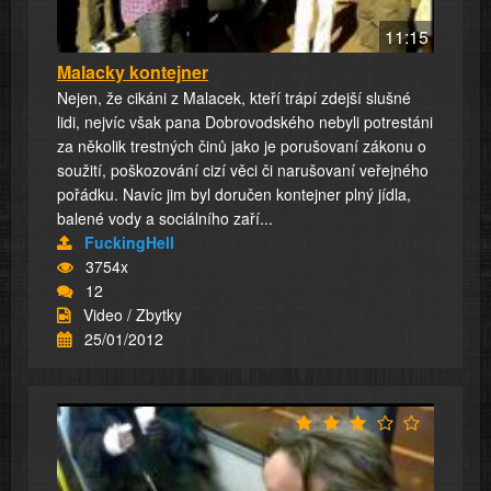
11:15
Malacky kontejner
Nejen, že cikáni z Malacek, kteří trápí zdejší slušné
lidi, nejvíc však pana Dobrovodského nebyli potrestáni
za několik trestných činů jako je porušovaní zákonu o
soužití, poškozování cizí věci či narušovaní veřejného
pořádku. Navíc jim byl doručen kontejner plný jídla,
balené vody a sociálního zaří...
FuckingHell
3754x
12
Video / Zbytky
25/01/2012