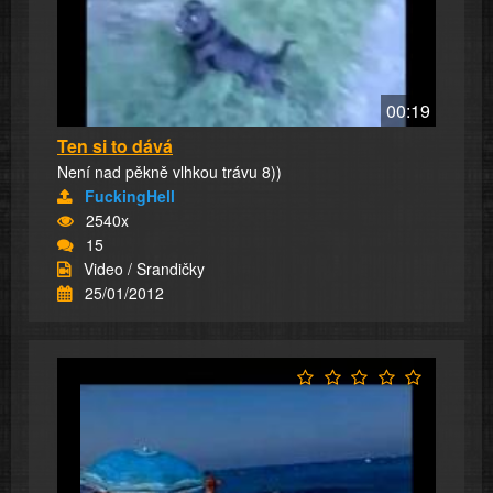
00:19
Ten si to dává
Není nad pěkně vlhkou trávu 8))
FuckingHell
2540x
15
Video / Srandičky
25/01/2012