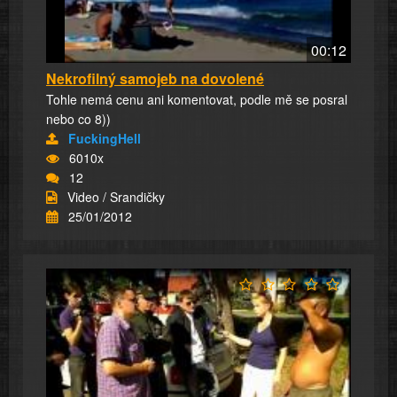
00:12
Nekrofilný samojeb na dovolené
Tohle nemá cenu ani komentovat, podle mě se posral
nebo co 8))
FuckingHell
6010x
12
Video / Srandičky
25/01/2012