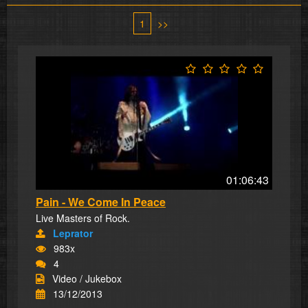
1
>>
01:06:43
Pain - We Come In Peace
Live Masters of Rock.
Leprator
983x
4
Video / Jukebox
13/12/2013