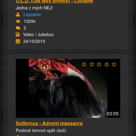
O.L.D. (Old lady drivers) - Cocaine
Jedna z mých NEJ!
Leprator
1329x
2
Video / Jukebox
24/10/2010
03:05
Solfernus - Advent massacra
Poslové temnot opět útočí.