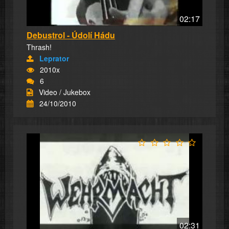
02:17
Debustrol - Údolí Hádu
Thrash!
Leprator
2010x
6
Video / Jukebox
24/10/2010
02:31