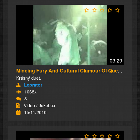
03:29
Mincing Fury And Guttural Clamour Of Queer De...
Krásný duet.
Leprator
1068x
3
Video / Jukebox
15/11/2010