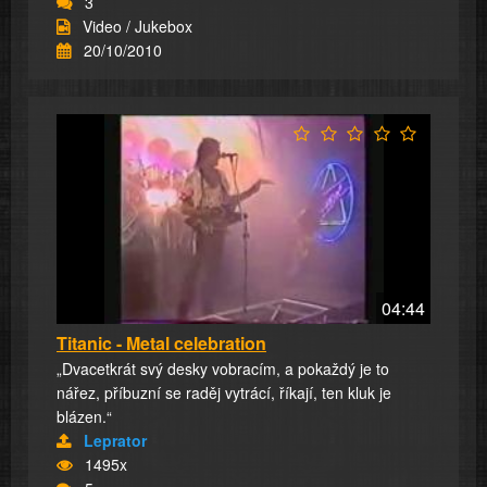
3
Video / Jukebox
20/10/2010
04:44
Titanic - Metal celebration
„Dvacetkrát svý desky vobracím, a pokaždý je to
nářez, příbuzní se raděj vytrácí, říkají, ten kluk je
blázen.“
Leprator
1495x