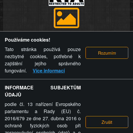
Provozovatel stránky si vyhrazuje právo odstranit fotografie,
Používáme cookies!
videa a komentáře. Osoba, které se toto opatření provozovatele
stránky týče, ani osoba, která umístila fotografii nebo video na
Tato stránka používá pouze
stránku, nemůže z důvodu odstranění fotografie, videa nebo
nezbytné cookies, potřebné k
komentáře pro výše uvedenou okolnost uplatnit vůči
zajištění jejího správného
provozovateli stránky žádný nárok na náhradu škody nebo
fungování.
Více informací
nemajetkové újmy.
INFORMACE SUBJEKTŮM
ZVRÁCENÝ.CZ - Svět není zvrácenej. To jen
ÚDAJŮ
ty lidi...
podle čl. 13 nařízení Evropského
parlamentu a Rady (EU) č.
2016/679 ze dne 27. dubna 2016 o
ochraně fyzických osob při
zpracovávání osobních údajů a o