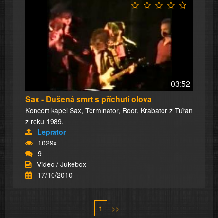
03:52
Sax - Dušená smrt s příchutí olova
Koncert kapel Sax, Terminator, Root, Krabator z Tuřan
z roku 1989.
Leprator
1029x
9
Video / Jukebox
17/10/2010
1
>>