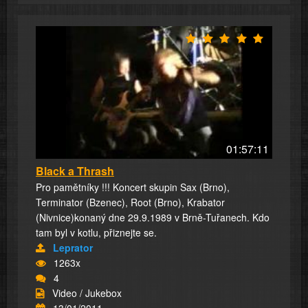
01:57:11
Black a Thrash
Pro pamětníky !!! Koncert skupin Sax (Brno),
Terminator (Bzenec), Root (Brno), Krabator
(Nivnice)konaný dne 29.9.1989 v Brně-Tuřanech. Kdo
tam byl v kotlu, přiznejte se.
Leprator
1263x
4
Video / Jukebox