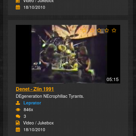
Video / Jukebox
18/10/2010
05:15
Denet - Zlín 1991
DEgeneration NEcrophiliac Tyrants.
Leprator
846x
3
Video / Jukebox
18/10/2010