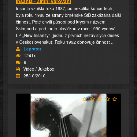
Insania - Zimní varování
Insania vznikla roku 1987, po několika koncertech jí
byla roku 1988 ze strany brněnské StB zakázána další
činnost. Poté chvíli působí pod krycím názvem
Skimmed a pod touto hlavičkou v roce 1990 vydává
LP „New Insanity“ (jednu z prvních nezávislých desek
v Československu). Roku 1992 obnovuje činnost ...
Leprator
1241x
6
Video / Jukebox
25/10/2010