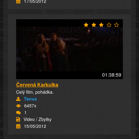
17/05/2012
01:38:59
Červená Karkulka
Celý film, pohádka.
Tanus
6457x
1
Video / Zbytky
15/05/2012