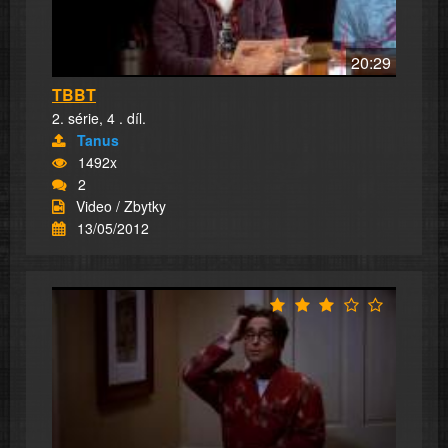
20:29
TBBT
2. série, 4 . díl.
Tanus
1492x
2
Video / Zbytky
13/05/2012