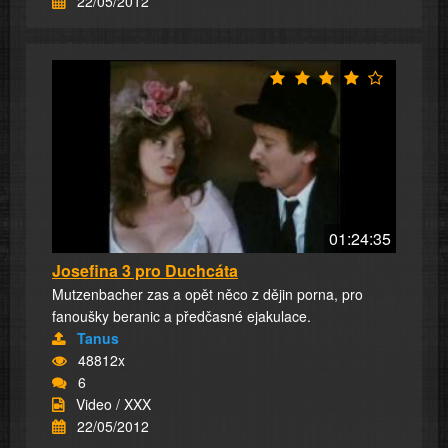
22/05/2012
01:24:35
Josefina 3 pro Duchcáta
Mutzenbacher zas a opět něco z dějin porna, pro
fanoušky beranic a předčasné ejakulace.
Tanus
48812x
6
Video / XXX
22/05/2012