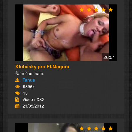
26:51
Klobásky pro El-Magora
Ňam ňam ňam.
Tanus
9896x
13
Video / XXX
21/05/2012