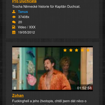
Pro Duchcáta
Trocha Německé historie für Kapitän Duchcat.
Tanus
37408x
20
Video / XXX
19/05/2012
01:52:58
Zohan
Fuckinghell a jeho životopis, chtěl jsem dát něco o