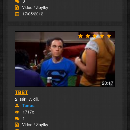
3
Video / Zbytky
17/05/2012
20:17
TBBT
2. séri, 7. díl.
Tanus
1717x
1
Video / Zbytky