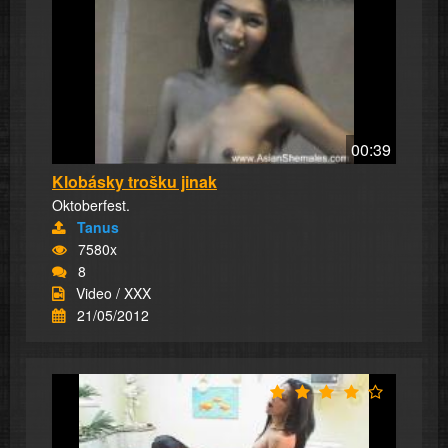
00:39
Klobásky trošku jinak
Oktoberfest.
Tanus
7580x
8
Video / XXX
21/05/2012