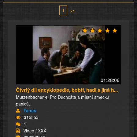
1
>>
01:28:06
Čtvrtý díl encyklopedie, bobři, hadi a jiná h...
Mutzenbacher 4. Pro Duchcáta a místní smečku
paniců.
Tanus
31555x
1
Video / XXX