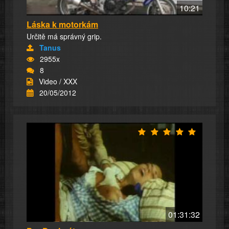
10:21
Láska k motorkám
Určitě má správný grip.
Tanus
2955x
8
Video / XXX
20/05/2012
01:31:32