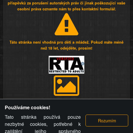
příspěvků za porušení autorských práv či jinak poškozující vaše
osobní práva oznamte nám to přes kontaktní formulář.
Táto stránka není vhodná pro děti a mládež. Pokud máte méně
než 18 let, odejděte, prosím!
Provozovatel stránky si vyhrazuje právo odstranit fotografie,
Používáme cookies!
videa a komentáře. Osoba, které se toto opatření provozovatele
stránky týče, ani osoba, která umístila fotografii nebo video na
Tato stránka používá pouze
stránku, nemůže z důvodu odstranění fotografie, videa nebo
nezbytné cookies, potřebné k
komentáře pro výše uvedenou okolnost uplatnit vůči
zajištění jejího správného
provozovateli stránky žádný nárok na náhradu škody nebo