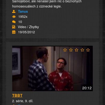
Samojebovi, ale nenašel jsem nic o beznohých
homosexuálech z cizinecké legie.
Tanus
1952x
10
Video / Zbytky
19/05/2012
20:12
TBBT
2. série, 9. díl.