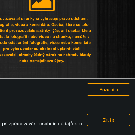
ovozovatel stránky si vyhrazuje právo odstranit
tografie, videa a komentáře. Osoba, které se toto
tření provozovatele stránky týče, ani osoba, která
stila fotografii nebo video na stránku, nemůže z
odu odstranění fotografie, videa nebo komentáře
pro výše uvedenou okolnost uplatnit vůči
vozovateli stránky žádný nárok na náhradu škody
nebo nemajetkové újmy.
 ty lidi...
PODMÍNKY
GDPR
COOKIES
 při zpracovávání osobních údajů a o