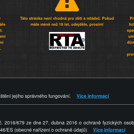
y
Táto stránka není vhodná pro děti a mládež. Pokud
Pr
áře
máte méně než 18 let, odejděte, prosím!
fo
t.
opa
šení
umí
ní
dův
.
pro
Z - Svět není zvrácenej. To jen
ištění jejího správného fungování.
Více informací
ZVRÁCENÝ.CZ
PRAVIDLA A 
č. 2016/679 ze dne 27. dubna 2016 o ochraně fyzických osob
5/46/ES (obecné nařízení o ochraně údajů)
Více informací