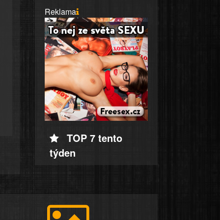
Reklama
TOP 7 tento
týden