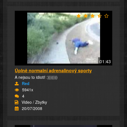
01:43
Úplně normalní adrenalinový sporty
A nejsou to idioti! :)))))))
Red
5941x
4
Video / Zbytky
20/07/2008