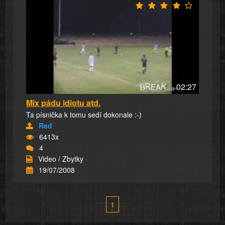
02:27
Mix pádu idiotu atd.
Ta písnička k tomu sedí dokonale :-)
Red
6413x
4
Video / Zbytky
19/07/2008
1