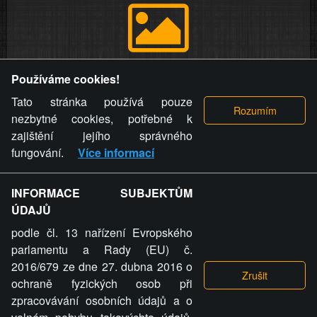
Provozovatel stránky si vyhrazuje právo odstranit fotografie,
Používáme cookies!
videa a komentáře. Osoba, které se toto opatření provozovatele
stránky týče, ani osoba, která umístila fotografii nebo video na
Tato stránka používá pouze
stránku, nemůže z důvodu odstranění fotografie, videa nebo
nezbytné cookies, potřebné k
komentáře pro výše uvedenou okolnost uplatnit vůči
zajištění jejího správného
provozovateli stránky žádný nárok na náhradu škody nebo
fungování.
Více informací
nemajetkové újmy.
INFORMACE SUBJEKTŮM
ZVRÁCENÝ.CZ - Svět není zvrácenej. To jen
ÚDAJŮ
ty lidi...
podle čl. 13 nařízení Evropského
parlamentu a Rady (EU) č.
2016/679 ze dne 27. dubna 2016 o
ochraně fyzických osob při
zpracovávání osobních údajů a o