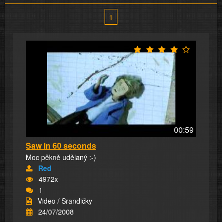
1
00:59
Saw in 60 seconds
Moc pěkně udělaný :-)
Red
4972x
1
Video / Srandičky
24/07/2008