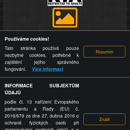
Provozovatel stránky si vyhrazuje právo odstranit fotografie,
Používáme cookies!
videa a komentáře. Osoba, které se toto opatření provozovatele
stránky týče, ani osoba, která umístila fotografii nebo video na
Tato stránka používá pouze
stránku, nemůže z důvodu odstranění fotografie, videa nebo
nezbytné cookies, potřebné k
komentáře pro výše uvedenou okolnost uplatnit vůči
zajištění jejího správného
provozovateli stránky žádný nárok na náhradu škody nebo
fungování.
Více informací
nemajetkové újmy.
INFORMACE SUBJEKTŮM
ZVRÁCENÝ.CZ - Svět není zvrácenej. To jen
ÚDAJŮ
ty lidi...
podle čl. 13 nařízení Evropského
parlamentu a Rady (EU) č.
2016/679 ze dne 27. dubna 2016 o
ochraně fyzických osob při
zpracovávání osobních údajů a o