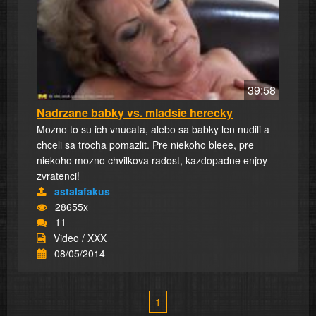
39:58
Nadrzane babky vs. mladsie herecky
Mozno to su ich vnucata, alebo sa babky len nudili a
chceli sa trocha pomazlit. Pre niekoho bleee, pre
niekoho mozno chvilkova radost, kazdopadne enjoy
zvratenci!
astalafakus
28655x
11
Video / XXX
08/05/2014
1