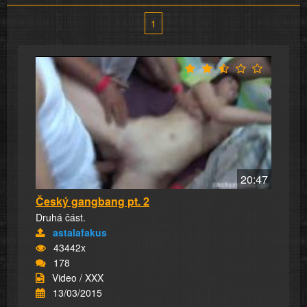
1
20:47
Český gangbang pt. 2
Druhá část.
astalafakus
43442x
178
Video / XXX
13/03/2015