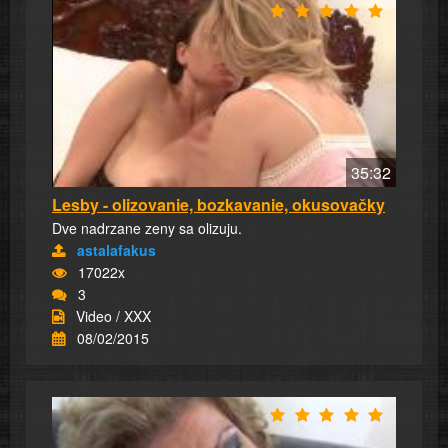
35:32
Lesby - olizovanie, bozkavanie, okusovačky
Dve nadrzane zeny sa olizuju.
astalafakus
17022x
3
Video / XXX
08/02/2015