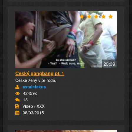
23:39
Český gangbang pt. 1
České ženy v přírodě.
astalafakus
42459x
18
Video / XXX
08/03/2015