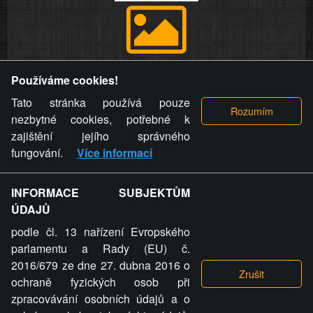
Provozovatel stránky si vyhrazuje právo odstranit fotografie,
Používáme cookies!
videa a komentáře. Osoba, které se toto opatření provozovatele
stránky týče, ani osoba, která umístila fotografii nebo video na
Tato stránka používá pouze
stránku, nemůže z důvodu odstranění fotografie, videa nebo
nezbytné cookies, potřebné k
komentáře pro výše uvedenou okolnost uplatnit vůči
zajištění jejího správného
provozovateli stránky žádný nárok na náhradu škody nebo
fungování.
Více informací
nemajetkové újmy.
INFORMACE SUBJEKTŮM
ZVRÁCENÝ.CZ - Svět není zvrácenej. To jen
ÚDAJŮ
ty lidi...
podle čl. 13 nařízení Evropského
parlamentu a Rady (EU) č.
2016/679 ze dne 27. dubna 2016 o
ochraně fyzických osob při
zpracovávání osobních údajů a o