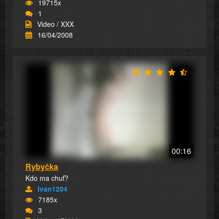
19715x
1
Video / XXX
16/04/2008
00:16
Rybyčka
Kdo ma chuť?
Ivan1204
7185x
3