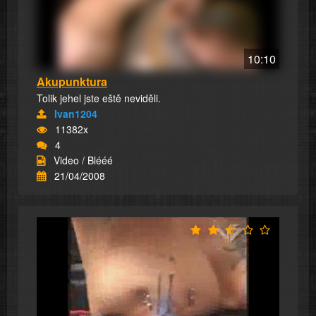
10:10
Akupunktura
Tolik jehel jste eště neviděli.
Ivan1204
11382x
4
Video / Blééé
21/04/2008