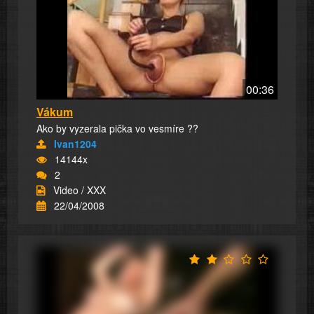
00:36
Vákum
Ako by vyzerala pička vo vesmíre ??
Ivan1204
14144x
2
Video / XXX
22/04/2008