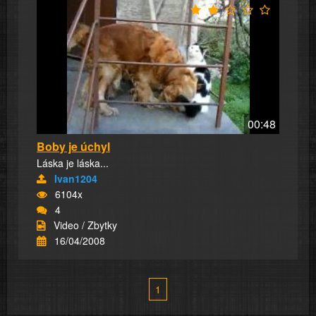
00:48
Boby je úchyl
Láska je láska...
Ivan1204
6104x
4
Video / Zbytky
16/04/2008
1