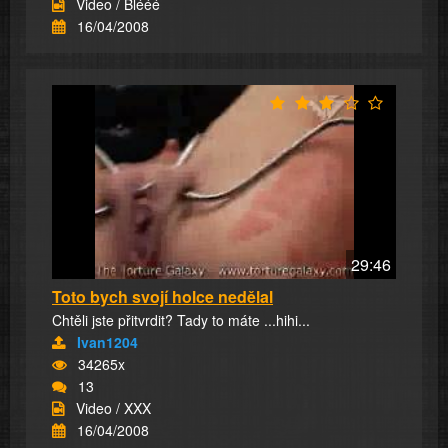
Video / Blééé
16/04/2008
29:46
Toto bych svojí holce nedělal
Chtěli jste přitvrdit? Tady to máte ...hihi...
Ivan1204
34265x
13
Video / XXX
16/04/2008