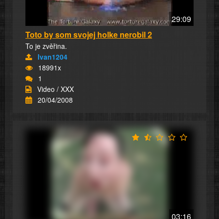
29:09
Toto by som svojej holke nerobil 2
To je zvěřina.
Ivan1204
18991x
1
Video / XXX
20/04/2008
03:16