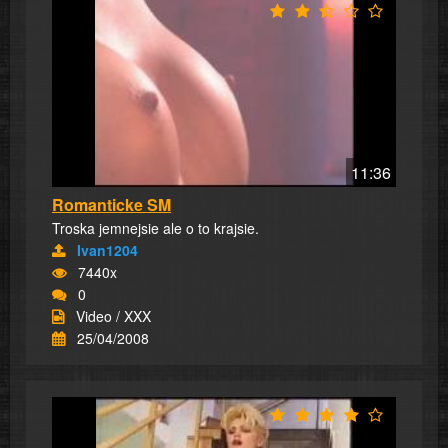
11:36
Romanticke SM
Troska jemnejsie ale o to krajsie.
Ivan1204
7440x
0
Video / XXX
25/04/2008