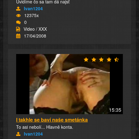
Uvidíme čo sa tam dá najsť
Ivan1204
12375x
0
Video / XXX
17/04/2008
15:35
I takhle se baví naše smetánka
To asi nebolí... Hlavně konta.
Ivan1204