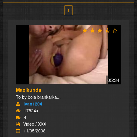
1
05:34
Maxikunda
To by bola brankarka...
Ivan1204
17524x
4
Video / XXX
11/05/2008