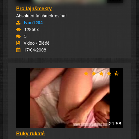
Pro fajnšmekry
Absolutní fajnšmekrovina!
Ivan1204
12850x
5
Video / Blééé
17/04/2008
21:58
Ruky rukaté