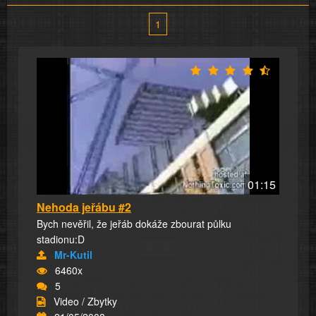
1
01:15
Nehoda jeřábu #2
Bych nevěřil, že jeřáb dokáže zbourat půlku
stadionu:D
Mr-Kutil
6460x
5
Video / Zbytky