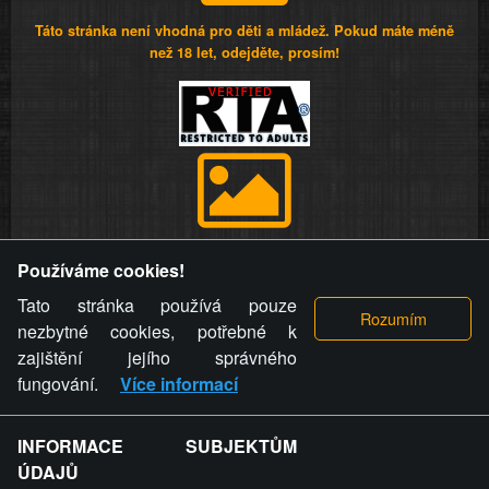
Táto stránka není vhodná pro děti a mládež. Pokud máte méně
než 18 let, odejděte, prosím!
Provozovatel stránky si vyhrazuje právo odstranit fotografie,
Používáme cookies!
videa a komentáře. Osoba, které se toto opatření provozovatele
stránky týče, ani osoba, která umístila fotografii nebo video na
Tato stránka používá pouze
stránku, nemůže z důvodu odstranění fotografie, videa nebo
nezbytné cookies, potřebné k
komentáře pro výše uvedenou okolnost uplatnit vůči
zajištění jejího správného
provozovateli stránky žádný nárok na náhradu škody nebo
fungování.
Více informací
nemajetkové újmy.
INFORMACE SUBJEKTŮM
ZVRÁCENÝ.CZ - Svět není zvrácenej. To jen
ÚDAJŮ