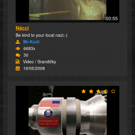
00:55
Nácci
Be kind to your local nazi;-)
Mr-Kutil
6683x
30
Video / Srandičky
19/05/2008