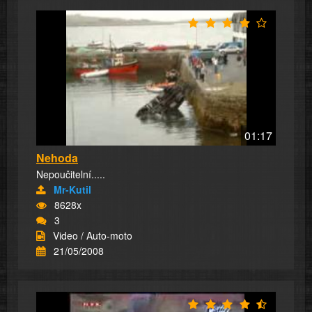
01:17
Nehoda
Nepoučitelní.....
Mr-Kutil
8628x
3
Video / Auto-moto
21/05/2008