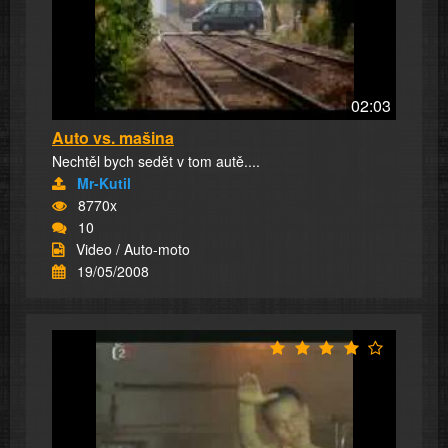
02:03
Auto vs. mašina
Nechtěl bych sedět v tom autě....
Mr-Kutil
8770x
10
Video / Auto-moto
19/05/2008