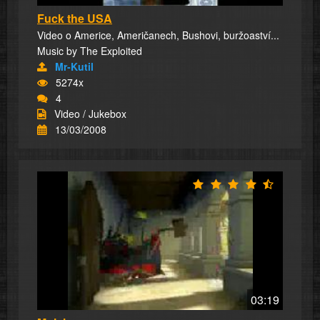
Fuck the USA
Video o Americe, Američanech, Bushovi, buržoaství...
Music by The Exploited
Mr-Kutil
5274x
4
Video / Jukebox
13/03/2008
03:19