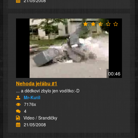
21/05/2008
00:46
Nehoda jeřábu #1
... a dědkovi zbylo jen vodítko:-D
Mr-Kutil
7176x
4
Video / Srandičky
21/05/2008