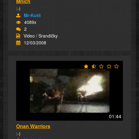
Mnich
:-)
Mr-Kutil
4089x
2
Video / Srandičky
12/03/2008
01:44
Onan Warriors
:-)