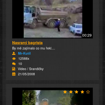
00:29
Nasraný bagrista
By mě zajímalo co mu řekl....
Mr-Kutil
12588x
10
Video / Srandičky
21/05/2008