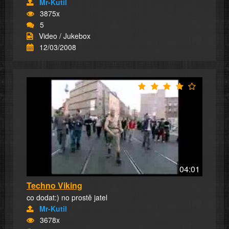
Mr-Kutil
3875x
5
Video / Jukebox
12/03/2008
04:01
Techno Viking
co dodat:) no prostě jatel
Mr-Kutil
3678x