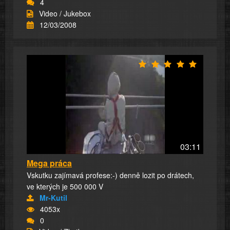
4
Video / Jukebox
12/03/2008
03:11
Mega práca
Vskutku zajímavá profese:-) denně lozit po drátech,
ve kterých je 500 000 V
Mr-Kutil
4053x
0