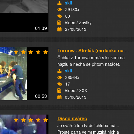
skil
29130x
80
Video / Zbytky
01:39
27/08/2013
Turnow - Střelák (mrdačka na WC)
Čubka z Turnova mrdá s klukem na
hajzlu a nechá se přitom natáčet.
skil
38564x
17
Video / XXX
00:53
05/06/2013
Disco svářeč
Jo svářeč ten tvrdej chleba má...
Prostě parta velmi muzikálních a