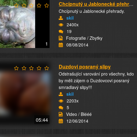
Chcípnutý u Jablonecké přehrady
Chcípnutý u Jablonecké přehrady.
skil
2400x
19
Fotografie / Zbytky
1
08/08/2014
Duzdovi posraný slipy
Odstrašující varování pro všechny, kdo
by měli zájem o Duzdovcovi posraný
smradlavý slipy!!!
skil
2203x
5
Video / Blééé
05:44
12/06/2014