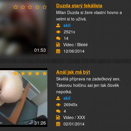
Duzda starý fekálista
Milan Duzda si žere vlastní hovno a
velmi si to užívá.
skil
2521x
14
Video / Blééé
01:53
12/06/2014
Anál jak má být
Skvělá příprava na zadečkový sex.
Takovou holčinu asi jen tak člověk
nepotká.
skil
26945x
4
Video / XXX
31:26
02/01/2014