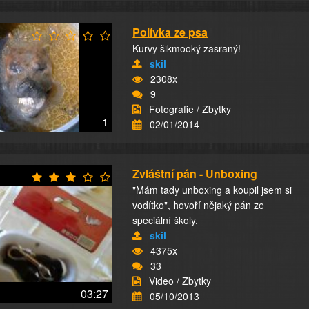
Polívka ze psa
Kurvy šikmooký zasraný!
skil
2308x
9
Fotografie / Zbytky
1
02/01/2014
Zvláštní pán - Unboxing
"Mám tady unboxing a koupil jsem si
vodítko", hovoří nějaký pán ze
speciální školy.
skil
4375x
33
Video / Zbytky
03:27
05/10/2013