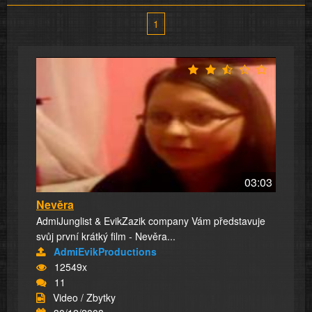
1
03:03
Nevěra
AdmiJunglist & EvikZazik company Vám představuje
svůj první krátký film - Nevěra...
AdmiEvikProductions
12549x
11
Video / Zbytky