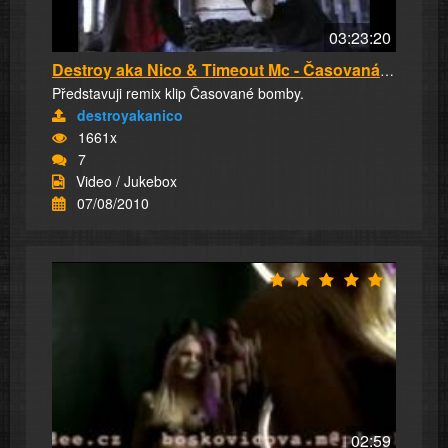
03:23:20
Destroy aka Nico & Timeout Mc - Časovaná bomb...
Představuji remix klip Časované bomby.
destroyakanico
1661x
7
Video / Jukebox
07/08/2010
02:59