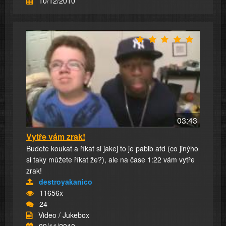
10/12/2010
03:43
Vytře vám zrak!
Budete koukat a říkat si jakej to je pablb atd (co jinýho
si taky můžete říkat že?), ale na čase 1:22 vám vytře
zrak!
destroyakanico
11656x
24
Video / Jukebox