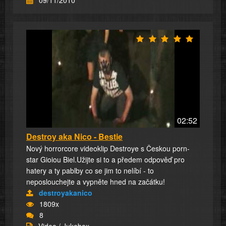
09/11/2010
02:52
Destroy aka Nico - Bestie
Nový horrorcore videoklip Destroye s Českou porn-
star Gioiou Biel.Užijte si to a předem odpověď pro
hatery a ty pablby co se jim to nelíbí - to
neposlouchejte a vypněte hned na začátku!
destroyakanico
1809x
8
Video / Jukebox