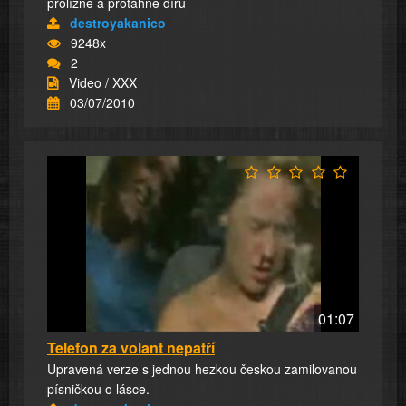
prolízne a protáhne díru
destroyakanico
9248x
2
Video / XXX
03/07/2010
01:07
Telefon za volant nepatří
Upravená verze s jednou hezkou českou zamilovanou
písničkou o lásce.