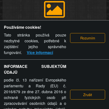
Provozovatel stránky si vyhrazuje právo odstranit fotografie,
Používáme cookies!
videa a komentáře. Osoba, které se toto opatření provozovatele
stránky týče, ani osoba, která umístila fotografii nebo video na
Tato stránka používá pouze
stránku, nemůže z důvodu odstranění fotografie, videa nebo
nezbytné cookies, potřebné k
komentáře pro výše uvedenou okolnost uplatnit vůči
zajištění jejího správného
provozovateli stránky žádný nárok na náhradu škody nebo
fungování.
Více informací
nemajetkové újmy.
INFORMACE SUBJEKTŮM
ZVRÁCENÝ.CZ - Svět není zvrácenej. To jen
ÚDAJŮ
ty lidi...
podle čl. 13 nařízení Evropského
parlamentu a Rady (EU) č.
2016/679 ze dne 27. dubna 2016 o
ochraně fyzických osob při
zpracovávání osobních údajů a o