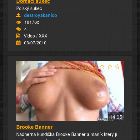
Domácí šukec
Polský šukec
destroyakanico
18176x
4
Video / XXX
03/07/2010
14:05
Brooke Banner
Nádherná kundička Brooke Banner a maník který jí