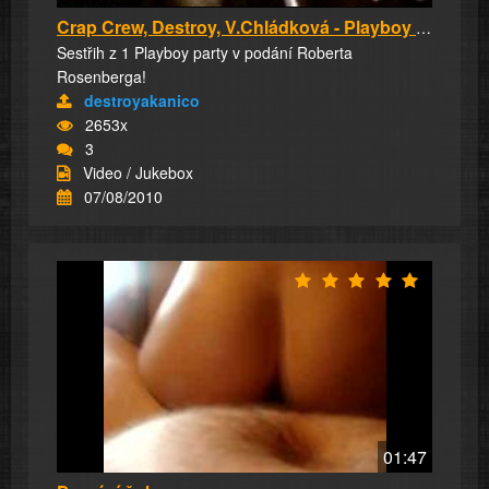
Crap Crew, Destroy, V.Chládková - Playboy Par...
Sestřih z 1 Playboy party v podání Roberta
Rosenberga!
destroyakanico
2653x
3
Video / Jukebox
07/08/2010
01:47