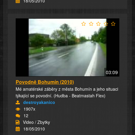
18/05/2010
03:09
Povodně Bohumín (2010)
Mé amatérské záběry z města Bohumín a jeho situaci
týkající se povodní. (Hudba - Beatmastah Flex)
destroyakanico
1907x
12
Video / Zbytky
18/05/2010