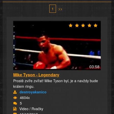
1
>>
03:58
Mike Tyson - Legendary
Prostě zvíře zvířat! Mike Tyson byl, je a navždy bude
králem ringu.
destroyakanico
4604x
5
Video / Rvačky