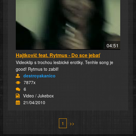
04:51
Hajtkovič feat. Rytmus - Do sce jebať
Videoklip s trochou lesbické erotiky. Tenhle song je
good! Rytmus to zabil!
destroyakanico
7877x
6
Video / Jukebox
21/04/2010
1
>>