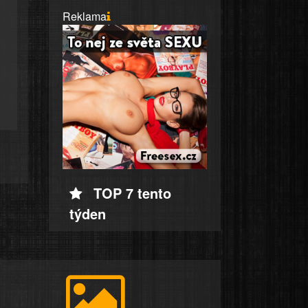
Reklama
TOP 7 tento
týden