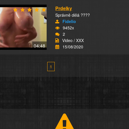
Prdelky
Správně dělá ????
Fidelio
9452x
2
Video / XXX
04:48
15/08/2020
1