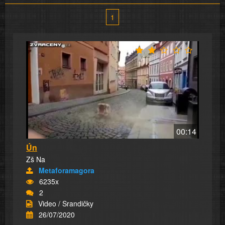
1
00:14
Ún
Zš Na
Metaforamagora
6235x
2
Video / Srandičky
26/07/2020