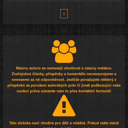
1
Názory autorů se nemusejí shodovat s názory redakce.
Zveřejněné články, příspěvky a komentáře necenzurujeme a
neneseme za ně odpovědnost. Jestliže považujete některý z
příspěvků za porušení autorských práv či jinak poškozující vaše
osobní práva oznamte nám to přes kontaktní formulář.
Táto stránka není vhodná pro děti a mládež. Pokud máte méně