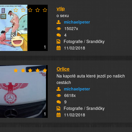
vtip
o sexu
michaelpeter
15027x
4
Fotografie / Srandičky
1
11/02/2018
Orlice
Na kapotě auta které jezdí po našich
cestách
michaelpeter
6618x
9
Fotografie / Srandičky
1
11/02/2018