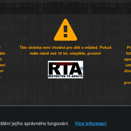
y
Táto stránka není vhodná pro děti a mládež. Pokud
Pr
áře
máte méně než 18 let, odejděte, prosím!
fo
t.
opa
šení
umí
ní
dův
.
pro
Z - Svět není zvrácenej. To jen
ištění jejího správného fungování.
Více informací