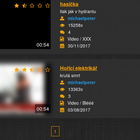
hasička
tlak jak v hydrantu
michaelpeter
15258x
4
Video / XXX
00:54
30/11/2017
Hořící elektrikář
krutá smrt
michaelpeter
13363x
3
Video / Blééé
00:54
03/08/2017
1