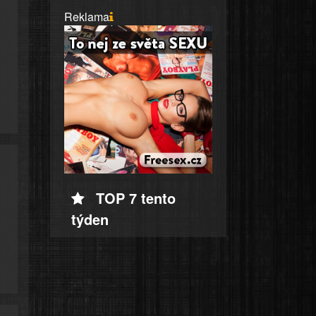
Reklama
TOP 7 tento
týden