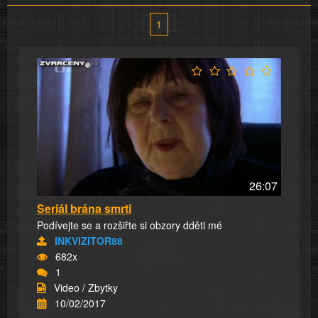
1
26:07
Seriál brána smrti
Podívejte se a rozšiřte si obzory dděti mé
INKVIZITOR88
682x
1
Video / Zbytky
10/02/2017