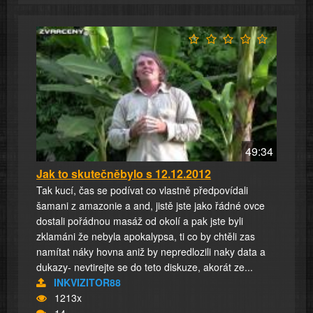
49:34
Jak to skutečněbylo s 12.12.2012
Tak kucí, čas se podívat co vlastně předpovídali
šamani z amazonie a and, jistě jste jako řádné ovce
dostali pořádnou masáž od okolí a pak jste byli
zklamáni že nebyla apokalypsa, ti co by chtěli zas
namítat náky hovna aniž by nepredlozili naky data a
dukazy- nevtirejte se do teto diskuze, akorát ze...
INKVIZITOR88
1213x