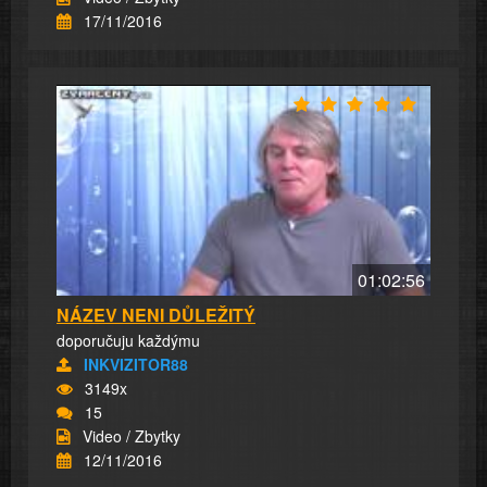
17/11/2016
01:02:56
NÁZEV NENI DŮLEŽITÝ
doporučuju každýmu
INKVIZITOR88
3149x
15
Video / Zbytky
12/11/2016