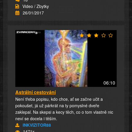
Video / Zbytky
26/01/2017
06:10
Astrální cestování
Není třeba popisu, kdo chce, ať se začne učit a
pokoušet, já už párkrát na ty pomyslné dveře
zaklepal. Na skepsi a kecy těch, co o tom vlastně nic
neví se docela i těším.
INKVIZITOR88
1471x