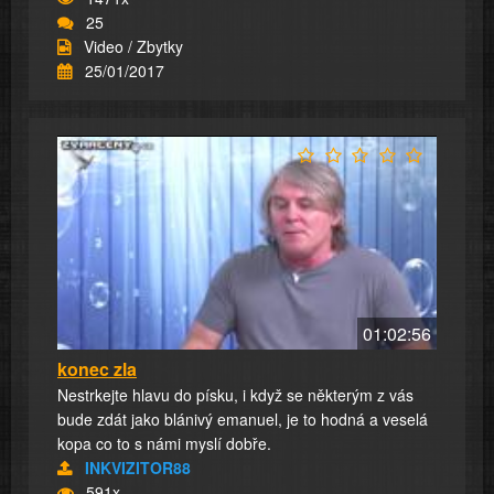
25
Video / Zbytky
25/01/2017
01:02:56
konec zla
Nestrkejte hlavu do písku, i když se některým z vás
bude zdát jako blánivý emanuel, je to hodná a veselá
kopa co to s námi myslí dobře.
INKVIZITOR88
591x