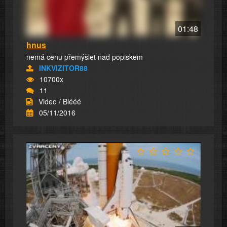
01:48
hnus
nemá cenu přemýšlet nad popiskem
INKVIZITOR88
10700x
11
Video / Blééé
05/11/2016