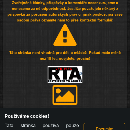
Zveřejněné články, příspěvky a komentáře necenzurujeme a
neneseme za ně odpovědnost. Jestliže považujete některý z
příspěvků za porušení autorských práv či jinak poškozující vaše
osobní práva oznamte nám to přes kontaktní formulář.
Táto stránka není vhodná pro děti a mládež. Pokud máte méně
než 18 let, odejděte, prosím!
Provozovatel stránky si vyhrazuje právo odstranit fotografie,
Používáme cookies!
videa a komentáře. Osoba, které se toto opatření provozovatele
stránky týče, ani osoba, která umístila fotografii nebo video na
Tato stránka používá pouze
stránku, nemůže z důvodu odstranění fotografie, videa nebo