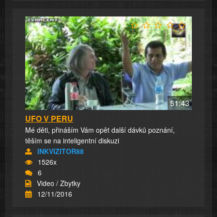
51:43
UFO V PERU
Mé děti, přináším Vám opět další dávků poznání,
těším se na inteligentní diskuzi
INKVIZITOR88
1526x
6
Video / Zbytky
12/11/2016