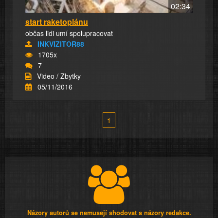
02:34
start raketoplánu
občas lidi umí spolupracovat
INKVIZITOR88
1705x
7
Video / Zbytky
05/11/2016
1
Názory autorů se nemusejí shodovat s názory redakce.