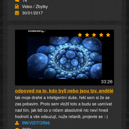
14
Video / Zbytky
30/01/2017
33:26
odpoved na to, kdo byli nebo jsou tzv. andělé
tak moje drahé a inteligentní duše, řekl sem si že se
zas pobavim. Proto sem vložil toto a budu se usmívat
nad tím, jak lidi co o ničem absolutně nic neví hned
hodnotí a vše odsuzují, nuže retardi, projevte se :-)
INKVIZITOR88
913x