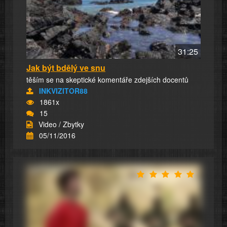
31:25
Jak být bdělý ve snu
těším se na skeptické komentáře zdejších docentů
INKVIZITOR88
1861x
15
Video / Zbytky
05/11/2016