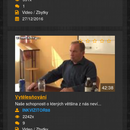
1
Video / Zbytky
27/12/2016
42:38
Vytělesňování
Naše schopnosti o kterých většina z nás neví...
INKVIZITOR88
2242x
9
Video / Zbytky