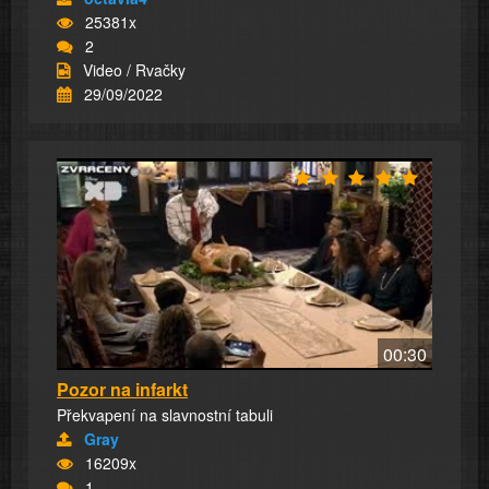
25381x
2
Video / Rvačky
29/09/2022
00:30
Pozor na infarkt
Překvapení na slavnostní tabuli
Gray
16209x
1