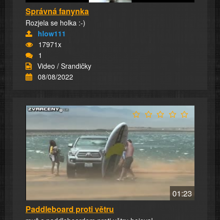
Správná fanynka
Rozjela se holka :-)
hlow111
17971x
1
Video / Srandičky
08/08/2022
01:23
Paddleboard proti větru