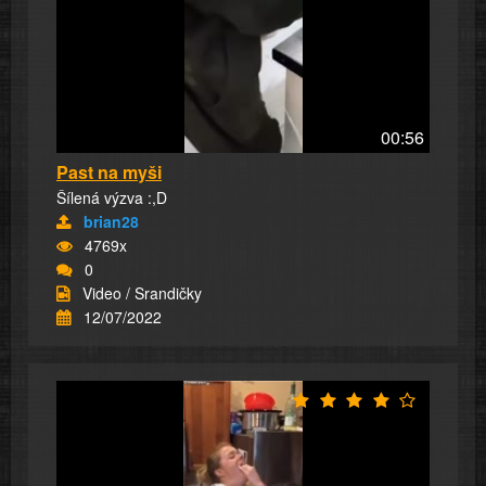
00:56
Past na myši
Šílená výzva :,D
brian28
4769x
0
Video / Srandičky
12/07/2022