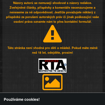
Názory autorů se nemusejí shodovat s názory redakce.
Zveřejněné články, příspěvky a komentáře necenzurujeme a
neneseme za ně odpovědnost. Jestliže považujete některý z
příspěvků za porušení autorských práv či jinak poškozující vaše
osobní práva oznamte nám to přes kontaktní formulář.
Táto stránka není vhodná pro děti a mládež. Pokud máte méně
než 18 let, odejděte, prosím!
Provozovatel stránky si vyhrazuje právo odstranit fotografie,
Používáme cookies!
videa a komentáře. Osoba, které se toto opatření provozovatele