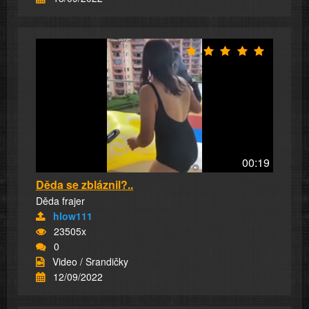
00:19
Děda se zbláznil?..
Děda frajer
hlow111
23505x
0
Video / Srandičky
12/09/2022