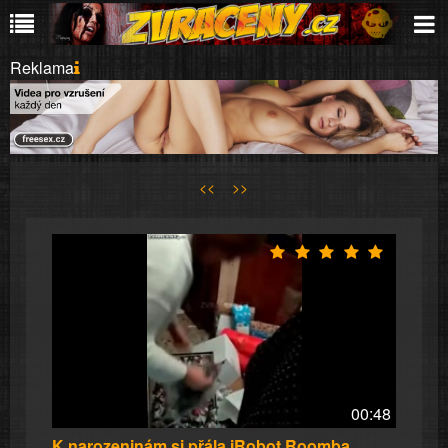
Reklama
<<
>>
00:48
K narozeninám si přála iRobot Roomba