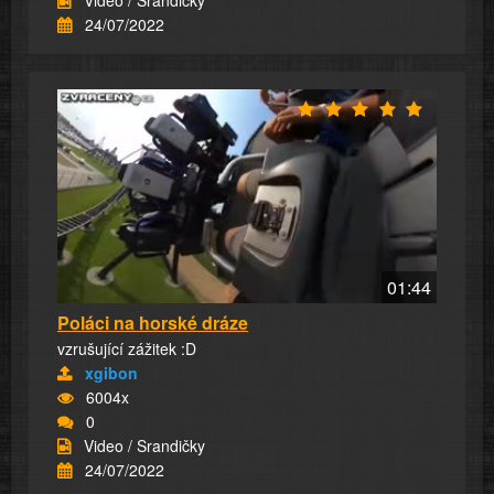
Video / Srandičky
24/07/2022
01:44
Poláci na horské dráze
vzrušující zážitek :D
xgibon
6004x
0
Video / Srandičky
24/07/2022