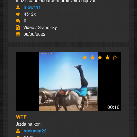
muž s paddleboardem proti větru bojoval
hlow111
4512x
0
Video / Srandičky
08/08/2022
00:16
WTF
Jízda na koni
rockman22