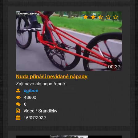
00:37
Nuda přináší nevídané nápady
Zajímavé ale nepotřebné
xgibon
4860x
0
Video / Srandičky
16/07/2022