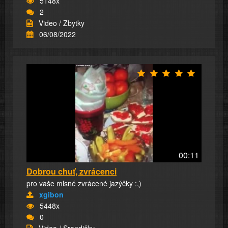
5148x
2
Video / Zbytky
06/08/2022
00:11
Dobrou chuť, zvrácenci
pro vaše mlsné zvrácené jazýčky :,)
xgibon
5448x
0