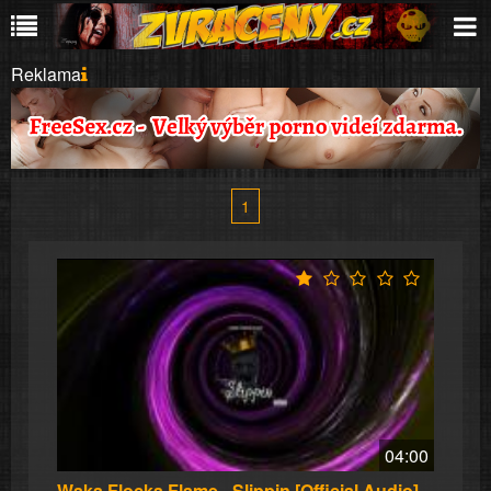
Reklama
1
04:00
Waka Flocka Flame - Slippin [Official Audio]