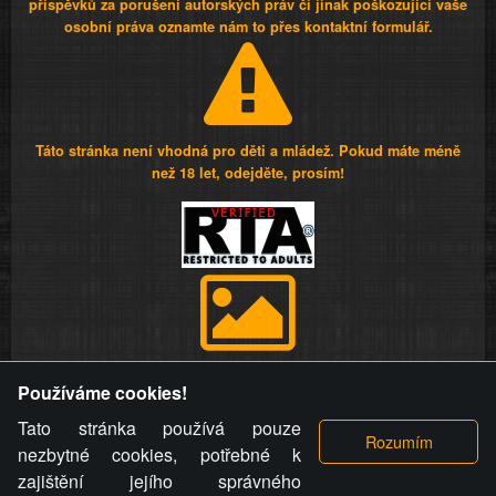
příspěvků za porušení autorských práv či jinak poškozující vaše
osobní práva oznamte nám to přes kontaktní formulář.
Táto stránka není vhodná pro děti a mládež. Pokud máte méně
než 18 let, odejděte, prosím!
Provozovatel stránky si vyhrazuje právo odstranit fotografie,
Používáme cookies!
videa a komentáře. Osoba, které se toto opatření provozovatele
stránky týče, ani osoba, která umístila fotografii nebo video na
Tato stránka používá pouze
stránku, nemůže z důvodu odstranění fotografie, videa nebo
nezbytné cookies, potřebné k
komentáře pro výše uvedenou okolnost uplatnit vůči
zajištění jejího správného
provozovateli stránky žádný nárok na náhradu škody nebo