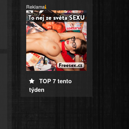
Reklama
TOP 7 tento
týden