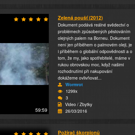
Zelená poušť (2012)
Dokument podává reálné svědectví o
problémech způsobených pěstováním
olejných palem na Borneu. Dokument
není jen příběhem o palmovém oleji, je
i příběhem o globální odpovědnosti a o
tom, že my, jako spotřebitelé, máme v
rukou obrovskou moc, když našimi
rozhodnutími při nakupování
dokážeme ovlivňovat...
Wormrot
1299x
3
Video / Zbytky
59:59
26/03/2016
Požírač škorpionů