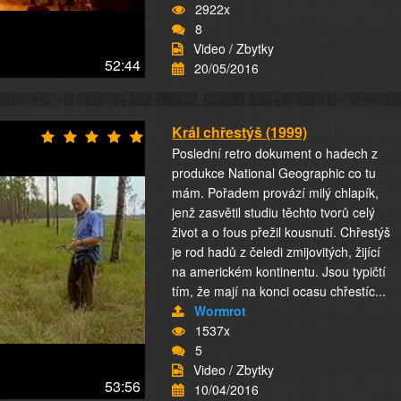
2922x
8
Video / Zbytky
52:44
20/05/2016
Král chřestýš (1999)
Poslední retro dokument o hadech z
produkce National Geographic co tu
mám. Pořadem provází milý chlapík,
jenž zasvětil studiu těchto tvorů celý
život a o fous přežil kousnutí. Chřestýš
je rod hadů z čeledi zmijovitých, žijící
na americkém kontinentu. Jsou typičtí
tím, že mají na konci ocasu chřestíc...
Wormrot
1537x
5
Video / Zbytky
53:56
10/04/2016