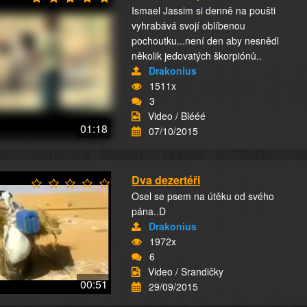
Ismael Jassim si denně na poušti
vyhrabává svojí oblíbenou
pochoutku...není den aby nesnědl
několik jedovatých škorpiónů..
Drakonius
1511x
3
Video / Blééé
01:18
07/10/2015
Dva dezertéři
Osel se psem na útěku od svého
pána..D
Drakonius
1972x
6
Video / Srandičky
00:51
29/09/2015