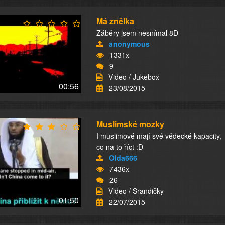
Má znělka
Záběry jsem nesnímal 8D
anonymous
1331x
9
Video / Jukebox
00:56
23/08/2015
Muslimské mozky
I muslimové mají své vědecké kapacity,
co na to říct :D
Olda666
7436x
26
Video / Srandičky
01:50
22/07/2015