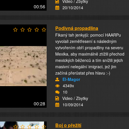
Video / Zbytky
00:56
20/10/2014
Podivná propadlina
Fikaný tah jenkyjů: pomocí HAARPu
vyvolali zemětřesení s následným
vytvořením obří propadliny na severu
Mexika, aby maximálně ztížili přechod
mexických běženců a tím snížili jejich
masivní nelegální imigraci, jež jim
začíná přerůstat přes hlavu :-)
El-Magor
4349x
10
Video / Zbytky
00:28
10/09/2014
Boj o přežití