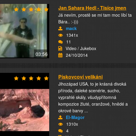
Jan Sahara Hedl - Tisíce jmen
Já nevím, prostě se mi tam moc líbí ta
Bára.. :-)))
mack
1341x
11
Video / Jukebox
03:56
24/10/2014
Pískovcoví velikáni
Jihozápad USA, to je krásná divoká
příroda, daleké scenérie, sucho,
vyprahlé skály, všudypřítomná
kompozice žluté, oranžové, hnědé a
okrové barvy ...
El-Magor
1310x
4