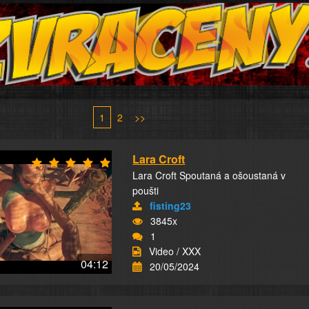
1
2
>>
Lara Croft
Lara Croft Spoutaná a ošoustaná v
poušti
fisting23
3845x
1
Video / XXX
04:12
20/05/2024