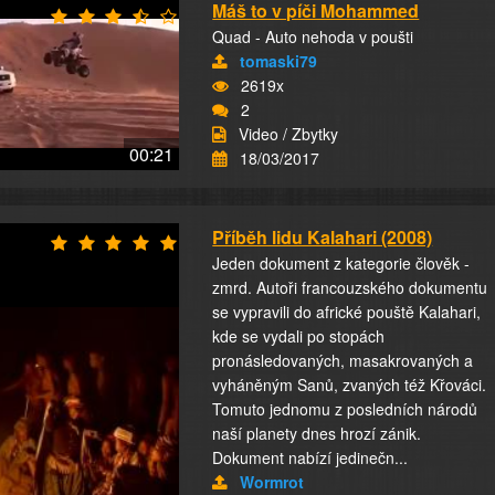
Máš to v píči Mohammed
Quad - Auto nehoda v poušti
tomaski79
2619x
2
Video / Zbytky
00:21
18/03/2017
Příběh lidu Kalahari (2008)
Jeden dokument z kategorie člověk -
zmrd. Autoři francouzského dokumentu
se vypravili do africké pouště Kalahari,
kde se vydali po stopách
pronásledovaných, masakrovaných a
vyháněným Sanů, zvaných též Křováci.
Tomuto jednomu z posledních národů
naší planety dnes hrozí zánik.
Dokument nabízí jedinečn...
Wormrot