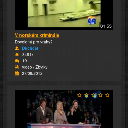
01:55
V norském kriminále
Dovolená pro vrahy?
Duchcat
3481x
19
Video / Zbytky
27/08/2012