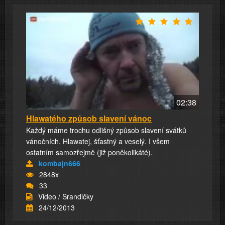
02:38
Hlawatého způsob slavení vánoc
Každý máme trochu odlišný způsob slavení svátků
vánočních. Hlawatej, šťastný a veselý. I všem
ostatním samozřejmě (již poněkolikáté).
kombajn666
2848x
33
Video / Srandičky
24/12/2013