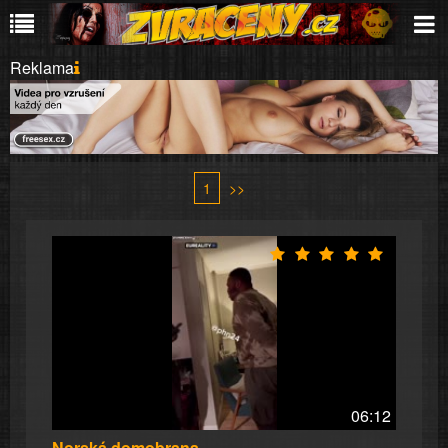
Reklama
1
>>
06:12
Norská domobrana