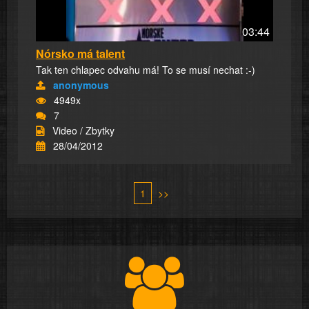
03:44
Nórsko má talent
Tak ten chlapec odvahu má! To se musí nechat :-)
anonymous
4949x
7
Video / Zbytky
28/04/2012
1
>>