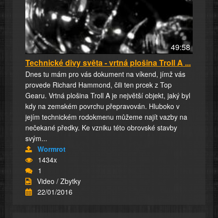
49:58
Technické divy světa - vrtná plošina Troll A ...
Dnes tu mám pro vás dokument na víkend, jímž vás
provede Richard Hammond, čili ten prcek z Top
Gearu. Vrtná plošina Troll A je největší objekt, jaký byl
kdy na zemském povrchu přepravován. Hluboko v
jejím technickém rodokmenu můžeme najít vazby na
nečekané předky. Ke vzniku této obrovské stavby
svým...
Wormrot
1434x
1
Video / Zbytky
22/01/2016