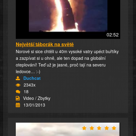
02:52
Největší táborák na světě
Norové si sice chtěli u 40m vysoké vatry upéct buřtíky
a zazpívat si u ohně, ale ten dopad na globální
oteplování! Teď už je jasné, proč tají na severu
ledovce… :-)
Duchcat
2343x
18
Video / Zbytky
13/01/2013