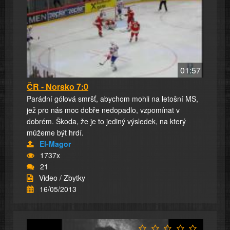
01:57
ČR - Norsko 7:0
Parádní gólová smršť, abychom mohli na letošní MS,
jež pro nás moc dobře nedopadlo, vzpomínat v
dobrém. Škoda, že je to jediný výsledek, na který
můžeme být hrdí.
El-Magor
1737x
21
Video / Zbytky
16/05/2013