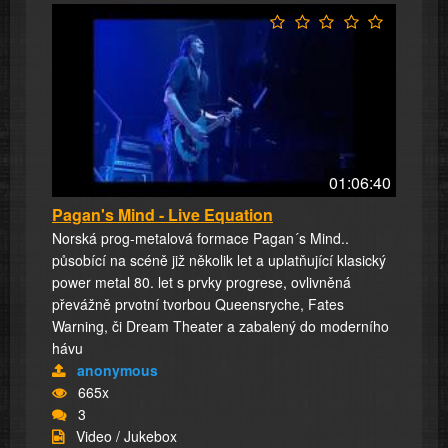
01:06:40
Pagan's Mind - Live Equation
Norská prog-metalová formace Pagan´s Mind..
působící na scéně již několik let a uplatňující klasický
power metal 80. let s prvky progrese, ovlivněná
převážně prvotní tvorbou Queensryche, Fates
Warning, či Dream Theater a zabalený do moderního
hávu
anonymous
665x
3
Video / Jukebox