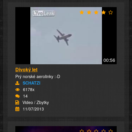
00:56
Divoký let
Prý norské aerolinky :-D
SCHATZI
6178x
14
Video / Zbytky
11/07/2013