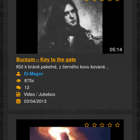
05:14
Burzum – Key to the gate
Klíč k bráně pekelné, z černého kovu kované...
El-Magor
875x
12
Video / Jukebox
03/04/2013