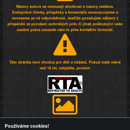
Názory autorů se nemusejí shodovat s názory redakce.
Zveřejněné články, příspěvky a komentáře necenzurujeme a
neneseme za ně odpovědnost. Jestliže považujete některý z
příspěvků za porušení autorských práv či jinak poškozující vaše
osobní práva oznamte nám to přes kontaktní formulář.
Táto stránka není vhodná pro děti a mládež. Pokud máte méně
než 18 let, odejděte, prosím!
Provozovatel stránky si vyhrazuje právo odstranit fotografie,
Používáme cookies!
videa a komentáře. Osoba, které se toto opatření provozovatele