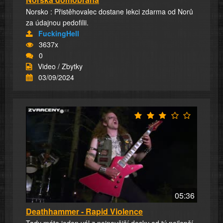
Norsko : Přistěhovalec dostane lekci zdarma od Norů
za údajnou pedofilii.
FuckingHell
3637x
0
Video / Zbytky
03/09/2024
05:36
Deathhammer - Rapid Violence