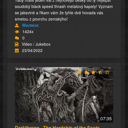
Tady máte jeden vál z nejnovější desky od tý nejlepší
soudobý black speed thrash metalový kapely! Vyznam
se jaksvině a řikam vám že tyhle dvě hovada vás
smetou z povrchu zemskýho!
Wormrot
1424x
0
Video / Jukebox
23/04/2022
07:35
Darkthrone - The Hardship of the Scots