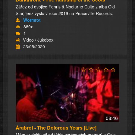
Zářez od dvojice Fenris & Nocturno Culto z alba Old
Star, jenž vyšlo v roce 2019 na Peaceville Records.
Wormrot
889x
1
Video / Jukebox
23/05/2020
08:46
Årabrot - The Dolorous Years [Live]
Mám tu další vál od těhle zvrácených magorů z Osla.