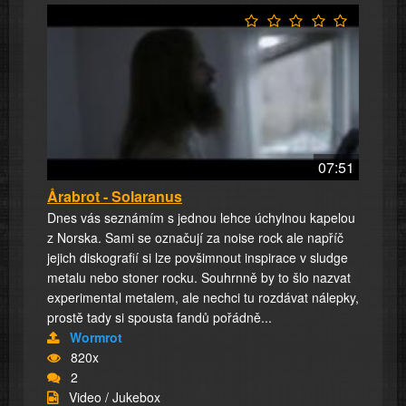
07:51
Årabrot - Solaranus
Dnes vás seznámím s jednou lehce úchylnou kapelou
z Norska. Sami se označují za noise rock ale napříč
jejich diskografií si lze povšimnout inspirace v sludge
metalu nebo stoner rocku. Souhrnně by to šlo nazvat
experimental metalem, ale nechci tu rozdávat nálepky,
prostě tady si spousta fandů pořádně...
Wormrot
820x
2
Video / Jukebox