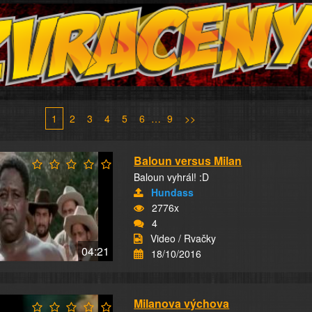
1
2
3
4
5
6
…
9
>>
Baloun versus Milan
Baloun vyhrál! :D
Hundass
2776x
4
Video / Rvačky
04:21
18/10/2016
Milanova výchova