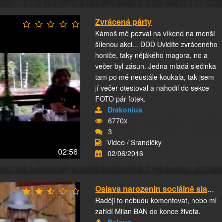
Zvrácená párty
Kámoš mě pozval na víkend na menší
šílenou akci... DDD Uvidíte zvráceného
honiče, taky nějákého magora, no a
večer byl zásun. Jedna mladá slečinka
tam po mě neustále koukala, tak jsem
jí večer otestoval a nahodil do sekce
FOTO pár fotek.
Drakonius
6770x
3
Video / Srandičky
02:56
02/06/2016
Oslava narozenin sociálně slabého
Raději to nebudu komentovat, nebo mi
zařídí Milan BAN do konce života.