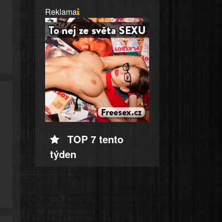
Reklama
TOP 7 tento
týden