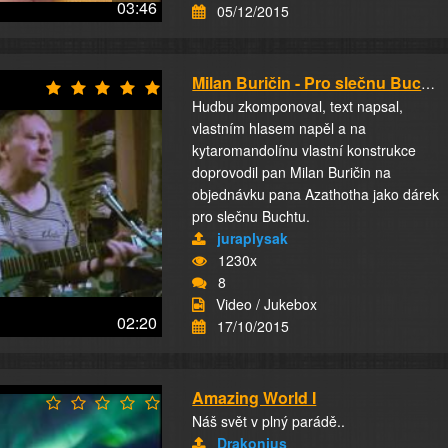
03:46
05/12/2015
Milan Buričin - Pro slečnu Buchtu k svátku od...
Hudbu zkomponoval, text napsal,
vlastním hlasem napěl a na
kytaromandolínu vlastní konstrukce
doprovodil pan Milan Buričin na
objednávku pana Azathotha jako dárek
pro slečnu Buchtu.
juraplysak
1230x
8
Video / Jukebox
02:20
17/10/2015
Amazing World I
Náš svět v plný parádě..
Drakonius