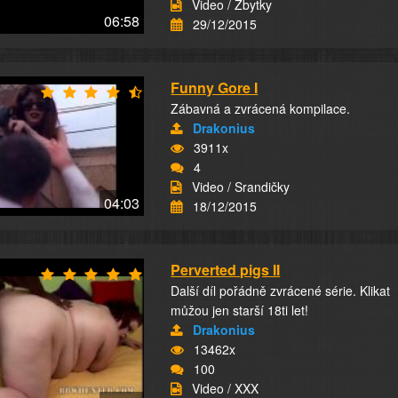
Video / Zbytky
06:58
29/12/2015
Funny Gore I
Zábavná a zvrácená kompilace.
Drakonius
3911x
4
Video / Srandičky
04:03
18/12/2015
Perverted pigs II
Další díl pořádně zvrácené série. Klikat
můžou jen starší 18ti let!
Drakonius
13462x
100
Video / XXX