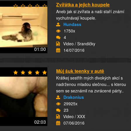
Zvířátka a jejich koupele
Aneb jak si zvířata a naši staří známí
vychutnávají koupele.
Hundass
1750x
4
Video / Srandičky
01:00
14/07/2016
Můj šuk teenky v autě
Krátkej sestřih mých divokých akcí s
nadrženou mladou slečnou... s kterou
sem se seznámil na zvrácené párty..
Drakonius
29925x
23
Video / XXX
02:03
07/06/2016