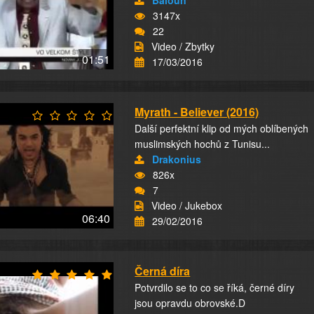
Baloun
3147x
22
Video / Zbytky
01:51
17/03/2016
Myrath - Believer (2016)
Další perfektní klip od mých oblíbených
muslimských hochů z Tunisu...
Drakonius
826x
7
Video / Jukebox
06:40
29/02/2016
Černá díra
Potvrdilo se to co se říká, černé díry
jsou opravdu obrovské.D