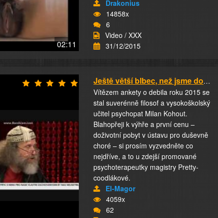
Drakonius
14858x
6
Video / XXX
02:11
31/12/2015
Ještě větší blbec, než jsme doufali
Vítězem ankety o debila roku 2015 se
stal suverénně filosof a vysokoškolský
učitel psychopat Milan Kohout.
Blahopřeji k výhře a první cenu –
doživotní pobyt v ústavu pro duševně
choré – si prosím vyzvedněte co
nejdříve, a to u zdejší promované
psychoterapeutky magistry Pretty-
coodlákové.
El-Magor
4059x
62