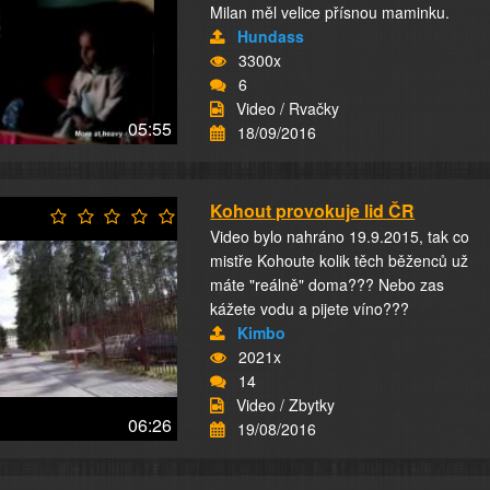
Milan měl velice přísnou maminku.
Hundass
3300x
6
Video / Rvačky
05:55
18/09/2016
Kohout provokuje lid ČR
Video bylo nahráno 19.9.2015, tak co
mistře Kohoute kolik těch běženců už
máte "reálně" doma??? Nebo zas
kážete vodu a pijete víno???
Kimbo
2021x
14
Video / Zbytky
06:26
19/08/2016