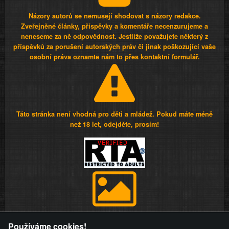
Názory autorů se nemusejí shodovat s názory redakce.
Zveřejněné články, příspěvky a komentáře necenzurujeme a
neneseme za ně odpovědnost. Jestliže považujete některý z
příspěvků za porušení autorských práv či jinak poškozující vaše
osobní práva oznamte nám to přes kontaktní formulář.
Táto stránka není vhodná pro děti a mládež. Pokud máte méně
než 18 let, odejděte, prosím!
Provozovatel stránky si vyhrazuje právo odstranit fotografie,
Používáme cookies!
videa a komentáře. Osoba, které se toto opatření provozovatele