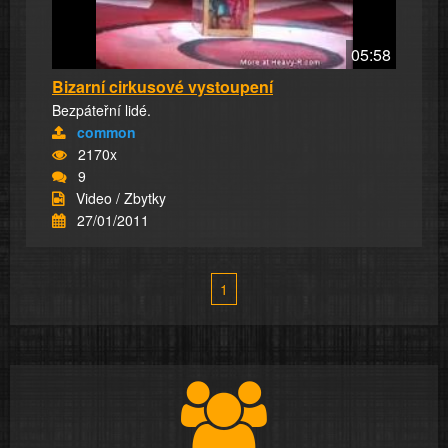
05:58
Bizarní cirkusové vystoupení
Bezpáteřní lidé.
common
2170x
9
Video / Zbytky
27/01/2011
1